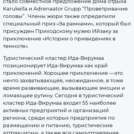
стало совместное предложение дома отдыха
Karukella и Adrenaator Grupp “Проветривание
головы” . Члены жюри также определили
специальный приз «За рамками», который был
присужден Приходскому музею Ийзаку за
приключение «Истории о привидениях в
темноте».
Туристический кластер Ида-Вирумаа
позиционирует Ида-Вирумаа как край
приключений. Хорошее приключение —это
нечто захватывающее, неожиданное, в тоже
время развивающее, вызывающее эмоции и
ломающее рутину. Сегодня в туристический
кластер Ида-Вирумаа входят 55 наиболее
активных предприятий и организаций
региона, среди которых предприятия по
размещению и питанию, туристические
аттракционы, а также все самоуправления