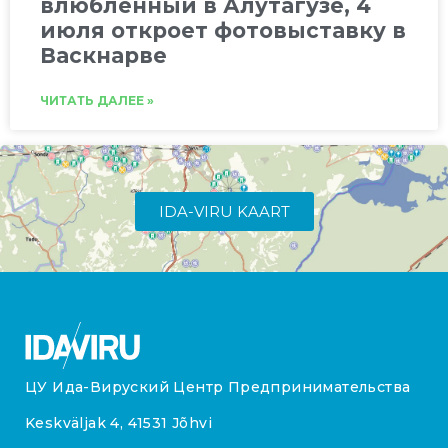
влюбленный в Алутагузе, 4
июля откроет фотовыставку в
Васкнарве
ЧИТАТЬ ДАЛЕЕ »
IDA-VIRU KAART
ЦУ Ида-Вируский Центр Предпринимательства
Keskväljak 4, 41531 Jõhvi