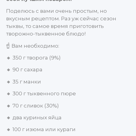
Поделюсь с вами очень простым, но
вкусным рецептом. Раз уж сейчас сезон
тыквы, то самое время приготовить
творожно-тыквенное блюдо!
☝️ Вам необходимо:
🔸 350 г творога (9%)
🔸 90 г сахара
🔸 35 г манки
🔸 300 г тыквенного пюре
🔸 70 г сливок (30%)
🔸 два куриных яйца
🔸 100 г изюма или кураги