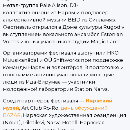
метал-группа Pale Alison, DJ-
коллектив purpur из Нарвы и продюсер
альтернативной музыки BEID из Силламяэ.
Фестиваль открылся в Доме культуры Rugodiv
выступлением вокального ансамбля Estonian
Voices и юных участников студии Magic Land.
Организаторами фестиваля выступили НКО
Muusikanädal и OÜ Shiftworks при поддержке
команды Нарвы и волонтёров. В подготовке и
программе активно участвовали молодые
люди из Ида-Вирумаа — участники
молодёжной лаборатории Station Narva.
Среди партнёров фестиваля —
Нарвский
музей
, Art Club Ro-Ro,
день обсуждений
BAZAR
, Нарвская художественная резиденция
(NART), Piletilevi, Narva Hotell, Нарвская
эстонская гимназия, Центр