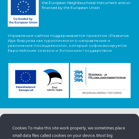
the European Neighbourhood Instrument and co-
financed by the European Union
Управление сайтом поддерживается проектом «Развитие
Ида-Вирумаа как туристического направления и
увеличение посещаемости», который софинансируется
Европейским союзом и Эстонским государством
Информация об объектах поступает с туристического
портала Эстонии.
www.puhkaeestis.ee
Cookies To make this site work properly, we sometimes place
small data files called cookies on your device. Most big