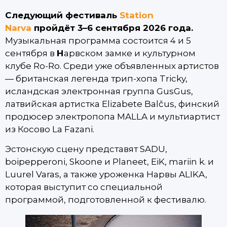
Следующий фестиваль
Station
Narva
пройдёт 3–6 сентября 2026 года.
Музыкальная программа состоится 4 и 5
сентября в
Н
арвском замке и культурном
клубе Ro-Ro. Среди уже объявленных артистов
— британская легенда трип-хопа Tricky,
исландская электронная группа GusGus,
латвийская артистка Elizabete Balčus, финский
продюсер электропопа MALLA и мультиартист
из Косово La Fazani.
Эстонскую сцену представят SADU,
boipepperoni, Skoone и Planeet, EiK, mariin k. и
Luurel Varas, а также уроженка Нарвы ALIKA,
которая выступит со специальной
программой, подготовленной к фестивалю.