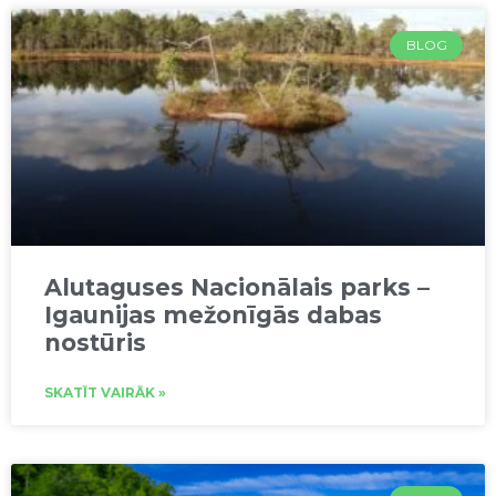
BLOG
Alutaguses Nacionālais parks –
Igaunijas mežonīgās dabas
nostūris
SKATĪT VAIRĀK »