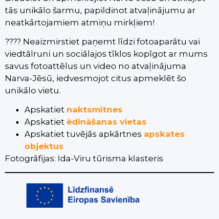
tās unikālo šarmu, papildinot atvaļinājumu ar
neatkārtojamiem atmiņu mirkļiem!
???? Neaizmirstiet paņemt līdzi fotoaparātu vai
viedtālruni un sociālajos tīklos kopīgot ar mums
savus fotoattēlus un video no atvaļinājuma
Narva-Jēsū, iedvesmojot citus apmeklēt šo
unikālo vietu.
Apskatiet
naktsmītnes
Apskatiet
ēdināšanas vietas
Apskatiet tuvējās apkārtnes
apskates
objektus
Fotogrāfijas: Ida-Viru tūrisma klasteris