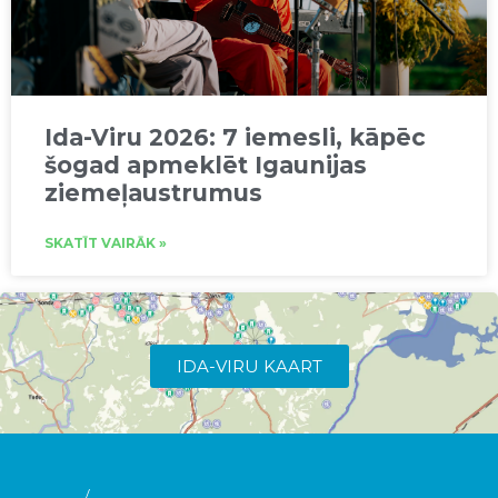
Ida-Viru 2026: 7 iemesli, kāpēc
šogad apmeklēt Igaunijas
ziemeļaustrumus
SKATĪT VAIRĀK »
IDA-VIRU KAART