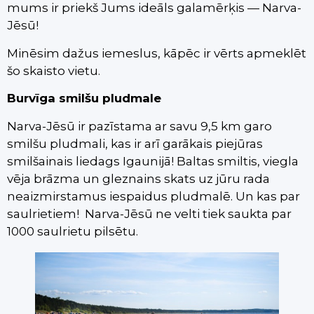
mums ir priekš Jums ideāls galamērķis — Narva-
Jēsū!
Minēsim dažus iemeslus, kāpēc ir vērts apmeklēt
šo skaisto vietu.
Burvīga smilšu pludmale
Narva-Jēsū ir pazīstama ar savu 9,5 km garo
smilšu pludmali, kas ir arī garākais piejūras
smilšainais liedags Igaunijā! Baltas smiltis, viegla
vēja brāzma un gleznains skats uz jūru rada
neaizmirstamus iespaidus pludmalē. Un kas par
saulrietiem! Narva-Jēsū ne velti tiek saukta par
1000 saulrietu pilsētu.