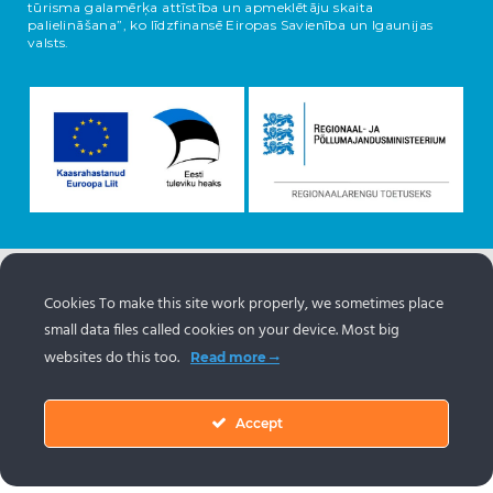
tūrisma galamērķa attīstība un apmeklētāju skaita
palielināšana”, ko līdzfinansē Eiropas Savienība un Igaunijas
valsts.
Informācija par objektiem nāk no Igaunijas tūrisma portāla
Cookies To make this site work properly, we sometimes place
www.puhkaeestis.ee
small data files called cookies on your device. Most big
websites do this too.
Read more
Accept