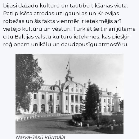
bijusi dažādu kultūru un tautību tikšanās vieta.
Pati pilsēta atrodas uz Igaunijas un Krievijas
robežas un šis fakts vienmēr ir ietekmējis arī
vietējo kultūru un vēsturi. Turklāt šeit ir arī jūtama
citu Baltijas valstu kultūru ietekmes, kas piešķir
reģionam unikālu un daudzpusīgu atmosfēru.
Narva-Jēsū kūrmāja