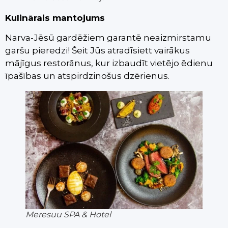
Kulinārais mantojums
Narva-Jēsū gardēžiem garantē neaizmirstamu
garšu pieredzi! Šeit Jūs atradīsiett vairākus
mājīgus restorānus, kur izbaudīt vietējo ēdienu
īpašības un atspirdzinošus dzērienus.
Meresuu SPA & Hotel