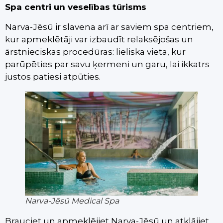
Spa centri un veselības tūrisms
Narva-Jēsū ir slavena arī ar saviem spa centriem,
kur apmeklētāji var izbaudīt relaksējošas un
ārstnieciskas procedūras: lieliska vieta, kur
parūpēties par savu ķermeni un garu, lai ikkatrs
justos patiesi atpūties.
Narva-Jēsū Medical Spa
Brauciet un apmeklējiet Narva-Jēsū un atklājiet