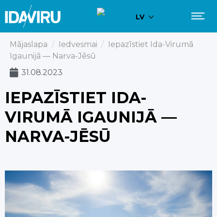
LV
Mājaslapa
/
Iedvesmai
/
Iepazīstiet Ida-Virumā
Igaunijā — Narva-Jēsū
31.08.2023
IEPAZĪSTIET IDA-
VIRUMĀ IGAUNIJĀ —
NARVA-JĒSŪ