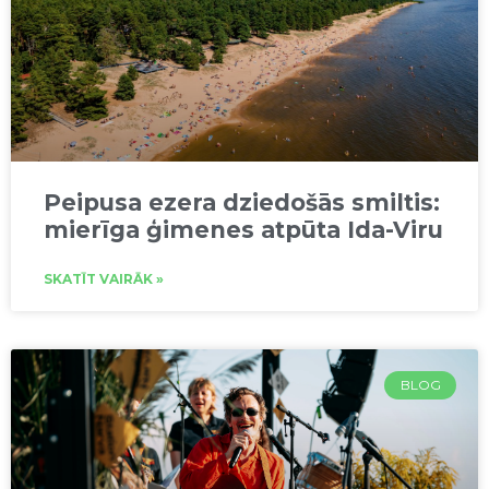
Peipusa ezera dziedošās smiltis:
mierīga ģimenes atpūta Ida-Viru
SKATĪT VAIRĀK »
BLOG