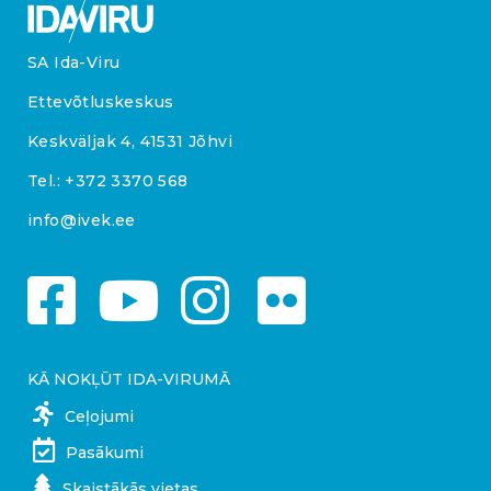
SA Ida-Viru
Ettevõtluskeskus
Keskväljak 4, 41531 Jõhvi
Tel.:
+372 3370 568
info@ivek.ee
KĀ NOKĻŪT IDA-VIRUMĀ
Ceļojumi
Pasākumi
Skaistākās vietas