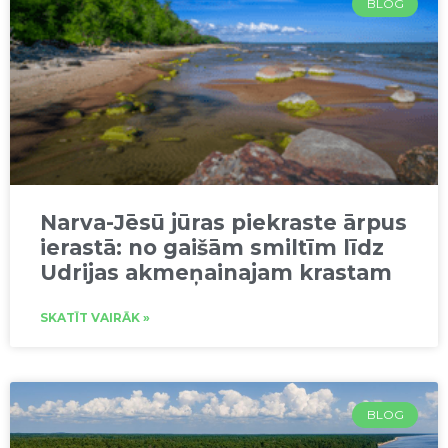
BLOG
Narva-Jēsū jūras piekraste ārpus
ierastā: no gaišām smiltīm līdz
Udrijas akmeņainajam krastam
SKATĪT VAIRĀK »
BLOG