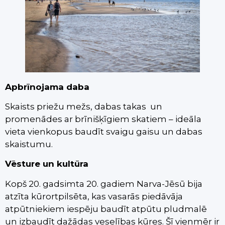
Apbrīnojama daba
Skaists priežu mežs, dabas takas un
promenādes ar brīnišķīgiem skatiem – ideāla
vieta vienkopus baudīt svaigu gaisu un dabas
skaistumu.
Vēsture un kultūra
Kopš 20. gadsimta 20. gadiem Narva-Jēsū bija
atzīta kūrortpilsēta, kas vasarās piedāvāja
atpūtniekiem iespēju baudīt atpūtu pludmalē
un izbaudīt dažādas veselības kūres. Šī vienmēr ir