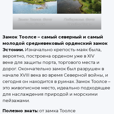
Замок Тоолсе. Фото:
Побережье. Фото:
Свен Зацек
Прийду Саарт
Замок Тоолсе – самый северный и самый
молодой средневековый орденский замок
Эстонии.
Изначально крепость-маяк была,
вероятно, построена орденом уже в XIV
веке для защиты порта, торгового места и
дорог. Окончательно замок был разрушен в
начале XVIII века во время Северной войны, и
сегодня он находится в руинах. Замок Тоолсе –
это живописное место, идеально подходящее
для наслаждения природой и морскими
пейзажами.
Полезно знать:
от замка Тоолсе