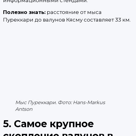
информационными стендами.
Полезно знать:
расстояние от мыса
Пуреккари до валунов Кясму составляет 33 км.
Мыс Пуреккари. Фото: Hans-Markus
Antson
5. Самое крупное
скопление валунов в