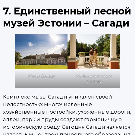
7. Единственный лесной
музей Эстонии – Сагади
На балконе мызы
Мыза Сагади
Сагади
Комплекс мызы Сагади уникален своей
целостностью: многочисленные
хозяйственные постройки, ухоженные дороги,
аллеи, парк и пруды создают гармоничную
историческую среду. Сегодня Сагади является
известным центром природного образования,