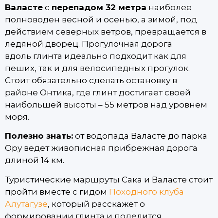
Валасте
с
перепадом 32 метра
наиболее
полноводен весной и осенью, а зимой, под
действием северных ветров, превращается в
ледяной дворец. Прогулочная дорога
вдоль глинта идеально подходит как для
пеших, так и для велосипедных прогулок.
Стоит обязательно сделать остановку в
районе Онтика, где глинт достигает своей
наибольшей высоты – 55 метров над уровнем
моря.
Полезно знать:
от водопада Валасте до парка
Ору ведет живописная прибрежная дорога
длиной 14 км.
Туристические маршруты Сака и Валасте стоит
пройти вместе с гидом
Походного клуба
Алутагузе
, который расскажет о
формировании глинта и поделится