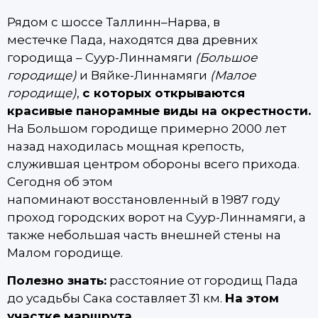
Рядом с шоссе Таллинн–Нарва, в
местечке Пада, находятся два древних
городища – Суур-Линнамяги
(Большое
городище)
и Вяйке-Линнамяги
(Малое
городище)
,
с которых открываются
красивые панорамные виды на окрестности.
На Большом городище примерно 2000 лет
назад находилась мощная крепость,
служившая центром обороны всего прихода.
Сегодня об этом
напоминают восстановленный в 1987 году
проход городских ворот на Суур-Линнамяги, а
также небольшая часть внешней стены на
Малом городище.
Полезно знать:
расстояние от городищ Пада
до усадьбы Сака составляет 31 км.
На этом
участке маршрута