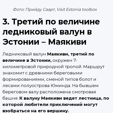
Фото: Прийду Саарт, Visit Estonia toolbox
3. Третий по величине
ледниковый валун в
Эстонии – Маякиви
Ледниковый валун
Маякиви, третий по
величине в Эстонии,
окружен 7-
километровой природной тропой. Маршрут
знакомит с древними береговыми
формированиями, сменой типов болот и
лесами полуострова Юминда. На бывшем
береговом валу расположена смотровая
башня.
К валуну Маякиви ведет лестница, по
которой любители приключений могут
взобраться на его вершину.