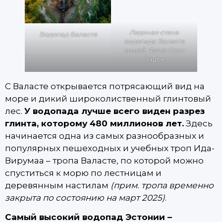
Ледяная стена
Водопад Валасте
водопада Валасте
зимой. Фото: Свен
Зацек
С Валасте открывается потрясающий вид на
море и дикий широколиственный глинтовый
лес.
У водопада лучше всего виден разрез
глинта, которому 480 миллионов лет.
Здесь
начинается одна из самых разнообразных и
популярных пешеходных и учебных троп Ида-
Вирумаа – тропа Валасте, по которой можно
спуститься к морю по лестницам и
деревянным настилам
(прим. тропа временно
закрыта по состоянию на март 2025)
.
Самый высокий водопад Эстонии –