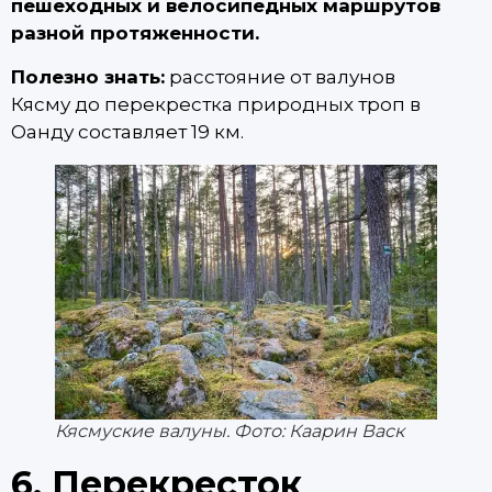
пешеходных и велосипедных маршрутов
разной протяженности.
Полезно знать:
расстояние от валунов
Кясму до перекрестка природных троп в
Оанду составляет 19 км.
Кясмуские валуны. Фото: Каарин Васк
6. Перекресток