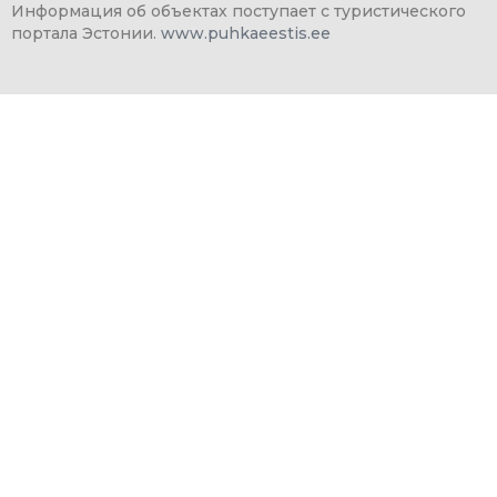
Информация об объектах поступает с туристического
портала Эстонии.
www.puhkaeestis.ee