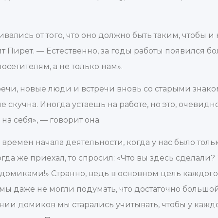
вались от того, что оно должно быть таким, чтобы и
т Пирет. — Естественно, за годы работы появился бо
осетителям, а не только нам».
тречи, новые люди и встречи вновь со старыми зна
 скучна. Иногда устаешь на работе, но это, очевидно
на себя», — говорит она.
 времен начала деятельности, когда у нас было тол
огда же приехал, то спросил: «Что вы здесь сделали?
о домиками!» Странно, ведь в основном цель каждого
 мы даже не могли подумать, что достаточно большо
ении домиков мы старались учитывать, чтобы у каж