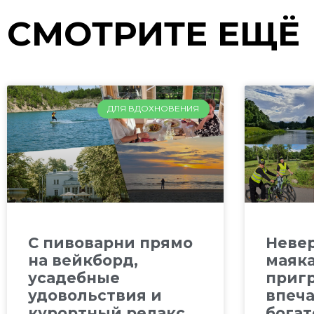
СМОТРИТЕ ЕЩЁ
ДЛЯ ВДОХНОВЕНИЯ
C пивоварни прямо
Невер
на вейкборд,
маяка
усадебные
приг
удовольствия и
впеча
курортный релакс
богат