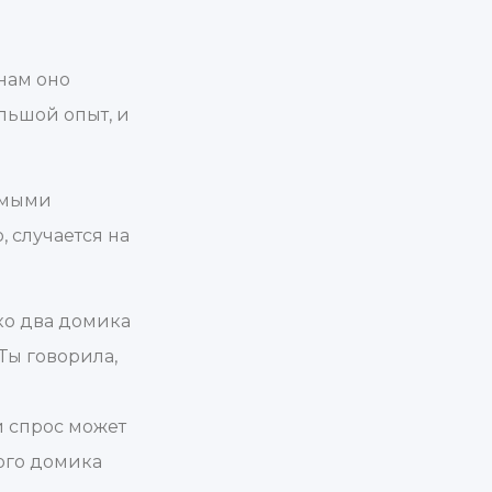
 нам оно
льшой опыт, и
комыми
, случается на
ько два домика
 Ты говорила,
й спрос может
дого домика