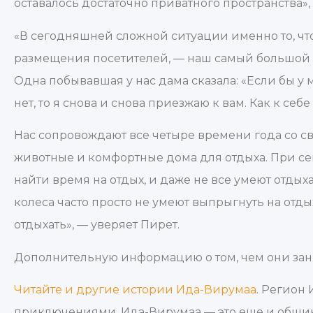
оставалось достаточно приватного пространства»,
«В сегодняшней сложной ситуации именно то, ч
размещения посетителей, — наш самый большой 
Одна побывавшая у нас дама сказала: «Если бы у 
нет, то я снова и снова приезжаю к вам. Как к себе
Нас сопровождают все четыре времени года со 
животные и комфортные дома для отдыха. При с
найти время на отдых, и даже не все умеют отдых
колеса часто просто не умеют выпрыгнуть на отд
отдыхать», — уверяет Пирет.
Дополнительную информацию о том, чем они за
Читайте и другие истории Ида-Вирумаа
. Регион 
приключениями. Ида-Вирумаа — это еще и общин