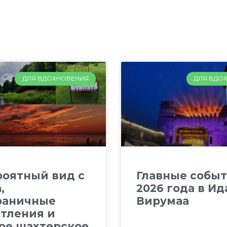
ДЛЯ ВДОХНОВЕНИЯ
ДЛЯ ВДО
оятный вид с
Главные собы
,
2026 года в Ид
раничные
Вирумаа
тления и
ое шахтерское