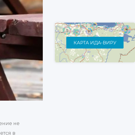
КАРТА ИДА-ВИРУ
вение не
ется в