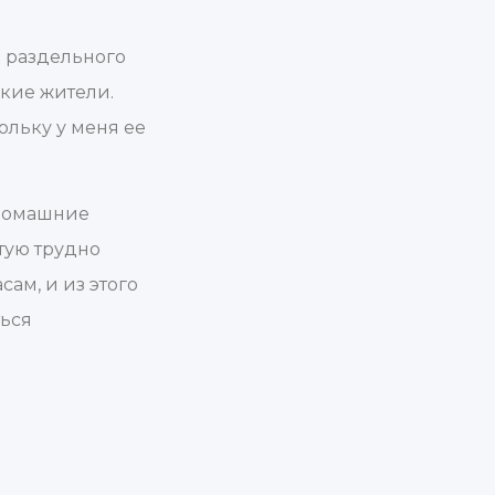
 раздельного
кие жители.
ольку у меня ее
 домашние
тую трудно
ам, и из этого
ться