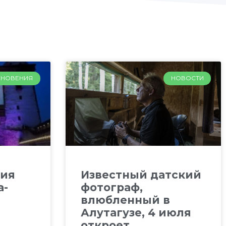
ХНОВЕНИЯ
НОВОСТИ
тия
Известный датский
а-
фотограф,
влюбленный в
Алутагузе, 4 июля
откроет