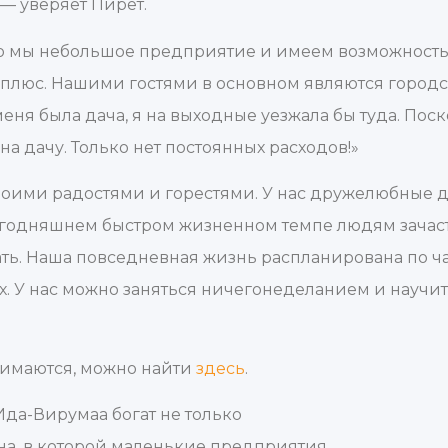
 — уверяет Пирет.
то мы небольшое предприятие и имеем возможность
плюс. Нашими гостями в основном являются городс
меня была дача, я на выходные уезжала бы туда. Поск
 на дачу. Только нет постоянных расходов!»
своими радостями и горестями. У нас дружелюбные
егодняшнем быстром жизненном темпе людям зачас
ать. Наша повседневная жизнь распланирована по час
ых. У нас можно заняться ничегонеделанием и научи
нимаются, можно найти
здесь
.
Ида-Вирумаа богат не только
а, в которой маленькие предприятия