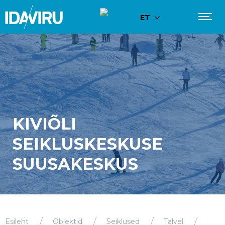
ET
KIVIÕLI
SEIKLUSKESKUSE
SUUSAKESKUS
Esileht
Objektid
Seiklused
Talvel