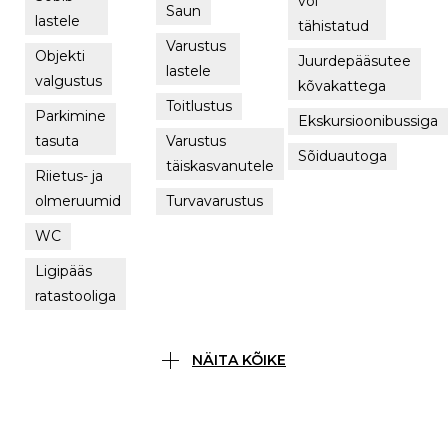
või
Saun
lastele
tähistatud
Varustus
Objekti
Juurdepääsutee
lastele
valgustus
kõvakattega
Toitlustus
Parkimine
Ekskursioonibussiga
tasuta
Varustus
Sõiduautoga
täiskasvanutele
Riietus- ja
olmeruumid
Turvavarustus
WC
Ligipääs
ratastooliga
NÄITA KÕIKE