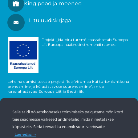
Kingipood ja meened
Liitu uudiskirjaga
Projekti „Ida-Viru turism“ kaasrahastab Euroopa
Liit Euroopa naabrusinstrumendi raames.
Lehe haldamist toetab projekt “Ida-Virumaa kui turismisihtkoha
arendamine ja külastatavuse suurendamine”, mida
kaasrahastavad Euroopa Liit ja Eesti riik.
Selle saidi nõuetekohaseks toimimiseks paigutame mõnikord
teie seadmesse väikesed andmefailid, mida nimetatakse
küpsisteks. Seda teevad ka enamik suuri veebisaite.
Loe edasi