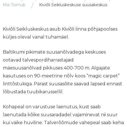
Mis Toimub
Kiviõli Seikluskeskuse suusakeskus
Kiviõli Seikluskeskus asub Kiviõli linna põhjapoolses
küljes oleval vanal tuhamäel.
Baltikumi pikimate suusanõlvadega keskuses
ootavad talvespordiharrastajaid
mäesuusanõlvad pikkuses 400-700 m. Algajate
kasutuses on 90-meetrine nõlv koos “magic carpet”
linttõstukiga. Pärast suusasõite saavad lapsed ennast
lõbustada tuubikarussellil.
Kohapeal on varustuse laenutus, kust saab
laenutada kõike suusaradadel vajaminevat nii suur
kui väike huviline. Talverõõmude vahepeal saab keha