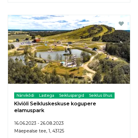
Närvikõdi
Lastega
Seikluspargid
Seiklus õhus
Kiviõli Seikluskeskuse kogupere
elamuspark
16.06.2023 - 26.08.2023
Mäepealse tee, 1, 43125