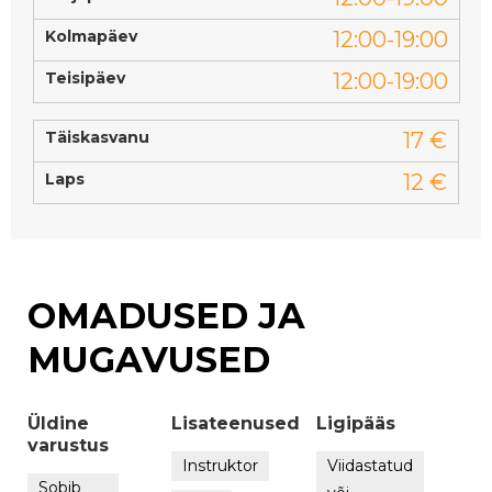
Kolmapäev
12:00-19:00
Teisipäev
12:00-19:00
Täiskasvanu
17 €
Laps
12 €
OMADUSED JA
MUGAVUSED
Üldine
Lisateenused
Ligipääs
varustus
Instruktor
Viidastatud
Sobib