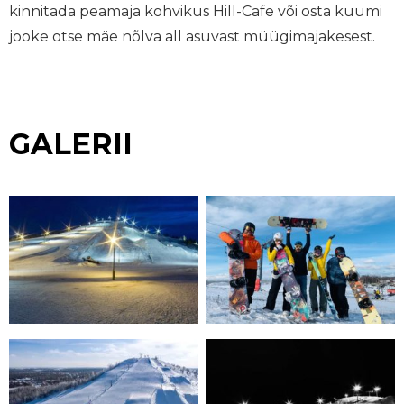
kinnitada peamaja kohvikus Hill-Cafe või osta kuumi
jooke otse mäe nõlva all asuvast müügimajakesest.
GALERII