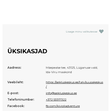
Lisage minu valikutesse
ÜKSIKASJAD
Aadress:
Mäepealse tee, 43125, Lüganuse vald,
Ida-Viru maakond
Veebileht:
https://seikluskeskus.ee/talv/suusakeskus
/
E-post:
info@seikluskeskus.ee
Telefoninumber:
+372 53317322
Facebook:
fb.com/kivioliadventure