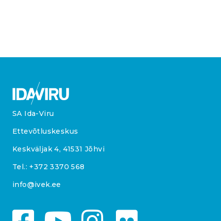
SA Ida-Viru
Ettevõtluskeskus
Keskväljak 4, 41531 Jõhvi
Tel.:
+372 3370 568
info@ivek.ee