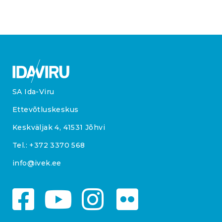
SA Ida-Viru
Ettevõtluskeskus
Keskväljak 4, 41531 Jõhvi
Tel.:
+372 3370 568
info@ivek.ee