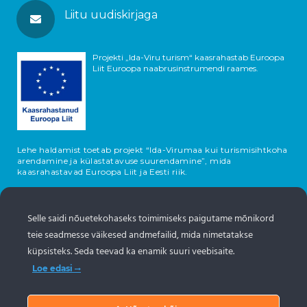
Liitu uudiskirjaga
Projekti „Ida-Viru turism“ kaasrahastab Euroopa
Liit Euroopa naabrusinstrumendi raames.
Lehe haldamist toetab projekt “Ida-Virumaa kui turismisihtkoha
arendamine ja külastatavuse suurendamine”, mida
kaasrahastavad Euroopa Liit ja Eesti riik.
Selle saidi nõuetekohaseks toimimiseks paigutame mõnikord
teie seadmesse väikesed andmefailid, mida nimetatakse
küpsisteks. Seda teevad ka enamik suuri veebisaite.
Loe edasi