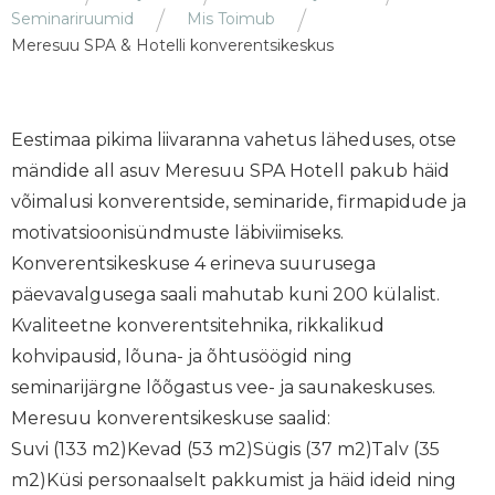
Seminariruumid
Mis Toimub
Meresuu SPA & Hotelli konverentsikeskus
Eestimaa pikima liivaranna vahetus läheduses, otse
mändide all asuv Meresuu SPA Hotell pakub häid
võimalusi konverentside, seminaride, firmapidude ja
motivatsioonisündmuste läbiviimiseks.
Konverentsikeskuse 4 erineva suurusega
päevavalgusega saali mahutab kuni 200 külalist.
Kvaliteetne konverentsitehnika, rikkalikud
kohvipausid, lõuna- ja õhtusöögid ning
seminarijärgne lõõgastus vee- ja saunakeskuses.
Meresuu konverentsikeskuse saalid:
Suvi (133 m2)Kevad (53 m2)Sügis (37 m2)Talv (35
m2)Küsi personaalselt pakkumist ja häid ideid ning