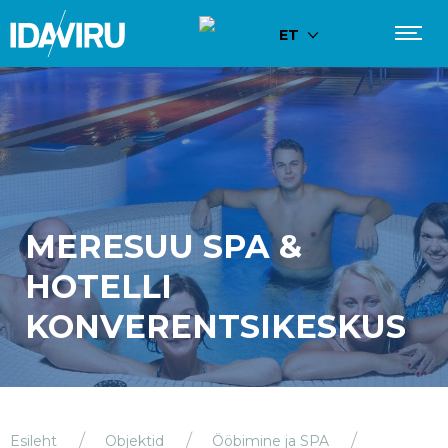
ET
MERESUU SPA &
HOTELLI
KONVERENTSIKESKUS
Esileht
Objektid
Ööbimine ja SPA