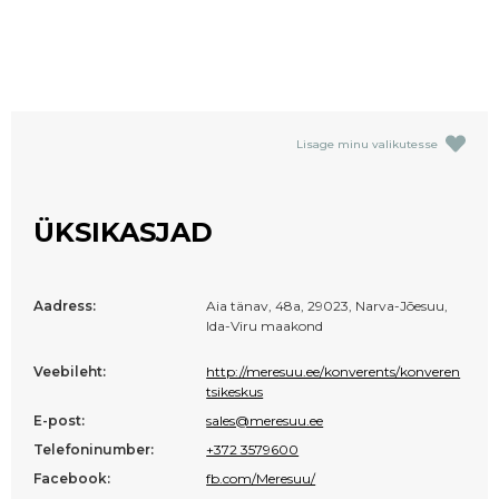
Lisage minu valikutesse
ÜKSIKASJAD
Aadress:
Aia tänav, 48a, 29023, Narva-Jõesuu,
Ida-Viru maakond
Veebileht:
http://meresuu.ee/konverents/konveren
tsikeskus
E-post:
sales@meresuu.ee
Telefoninumber:
+372 3579600
Facebook:
fb.com/Meresuu/