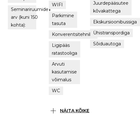
Juurdepääsutee
WIFI
Seminariruumide
1
kõvakattega
Parkimine
arv (kuni 150
Ekskursioonibussiga
tasuta
kohta):
Ühistranspordiga
Konverentsitehnika
Sõiduautoga
Ligipääs
ratastooliga
Arvuti
kasutamise
võimalus
WC
NÄITA KÕIKE