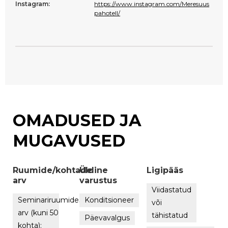
Instagram:
https://www.instagram.com/Meresuus
pahotell/
OMADUSED JA
MUGAVUSED
Ruumide/kohtade
Üldine
Ligipääs
arv
varustus
Viidastatud
Seminariruumide
3
Konditsioneer
või
arv (kuni 50
tähistatud
Päevavalgus
kohta):