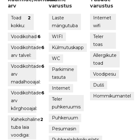
arv
varustus
varustus
Toad
2
Laste
Internet
kokku:
mängutuba
wifi
Voodikohad:
6
WIFI
Teler
toas
Voodikohtade
6
Külmutuskapp
arv talvel:
Allergikute
WC
toad
Voodikohtade
6
Parkimine
arv
Voodipesu
tasuta
madalhooajal:
Dušš
Internet
Voodikohtade
6
Hommikumantel
Teler
arv
puhkeruumis
kõrghooajal:
Puhkeruum
Kahekohaline
2
tuba laia
Pesumasin
voodiga:
Puhkeala/piknikuplats