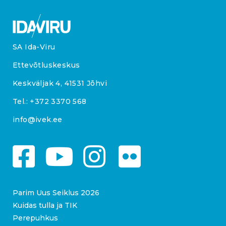
SA Ida-Viru
Ettevõtluskeskus
Keskväljak 4, 41531 Jõhvi
Tel.:
+372 3370 568
info@ivek.ee
Parim Uus Seiklus 2026
Kuidas tulla ja TIK
Perepuhkus