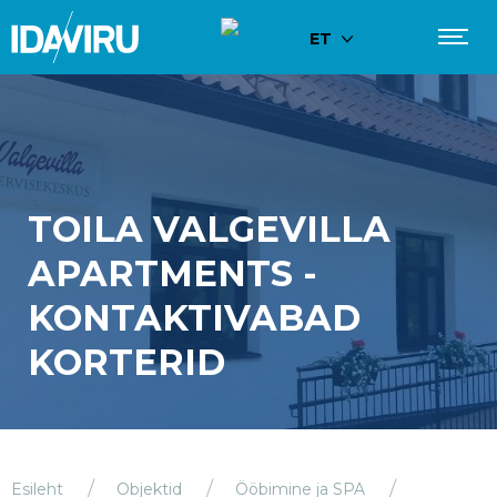
ET
TOILA VALGEVILLA
APARTMENTS -
KONTAKTIVABAD
KORTERID
Esileht
Objektid
Ööbimine ja SPA