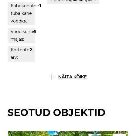
Kahekohaline
1
tuba kahe
voodiga:
Voodikohti
6
majas:
Korterite
2
arv:
NÄITA KÕIKE
SEOTUD OBJEKTID