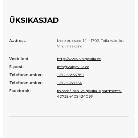
ÜKSIKASJAD
Aadress:
Mere puiestee, 14, 41702, Toila vald, Ida-
Viru maakond
Veebileht:
http://www.valgevilla.ee
E-post:
info@valgevilla.ee
Telefoninumber:
+372 56333789
Telefoninumber:
+372 5289364
Facebook:
fb.com/Toila-Valgevilla-Apartments-
407294409434061/