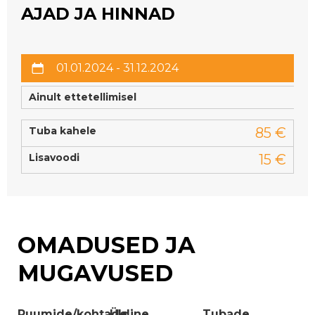
AJAD JA HINNAD
01.01.2024 - 31.12.2024
Ainult ettetellimisel
Tuba kahele
85 €
Lisavoodi
15 €
OMADUSED JA
MUGAVUSED
Ruumide/kohtade
Üldine
Tubade