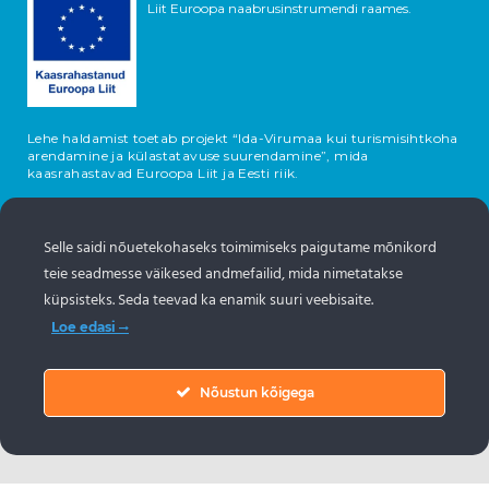
Liit Euroopa naabrusinstrumendi raames.
Lehe haldamist toetab projekt “Ida-Virumaa kui turismisihtkoha
arendamine ja külastatavuse suurendamine”, mida
kaasrahastavad Euroopa Liit ja Eesti riik.
Selle saidi nõuetekohaseks toimimiseks paigutame mõnikord
teie seadmesse väikesed andmefailid, mida nimetatakse
küpsisteks. Seda teevad ka enamik suuri veebisaite.
Loe edasi
Nõustun kõigega
Objektide info pärineb Eesti turismiportaalist
www.puhkaeestis.ee