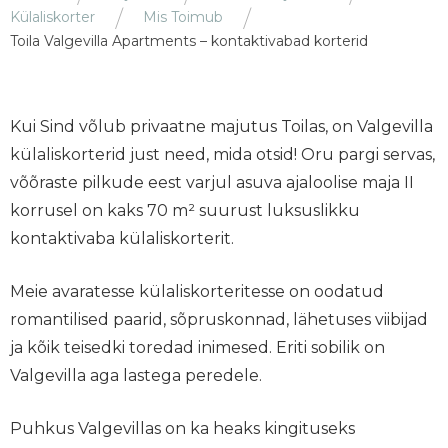
Külaliskorter
Mis Toimub
Toila Valgevilla Apartments – kontaktivabad korterid
Kui Sind võlub privaatne majutus Toilas, on Valgevilla
külaliskorterid just need, mida otsid! Oru pargi servas,
võõraste pilkude eest varjul asuva ajaloolise maja II
korrusel on kaks 70 m² suurust luksuslikku
kontaktivaba külaliskorterit.
Meie avaratesse külaliskorteritesse on oodatud
romantilised paarid, sõpruskonnad, lähetuses viibijad
ja kõik teisedki toredad inimesed. Eriti sobilik on
Valgevilla aga lastega peredele.
Puhkus Valgevillas on ka heaks kingituseks