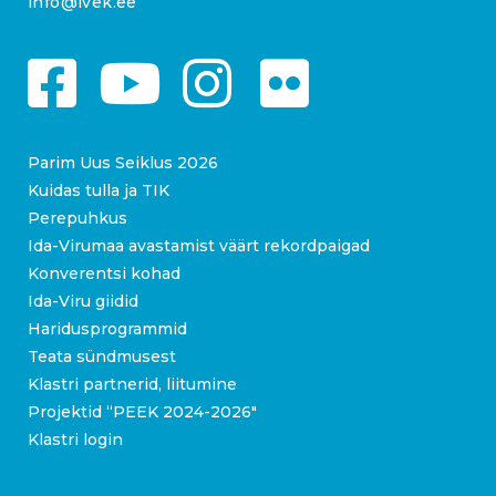
info@ivek.ee
Parim Uus Seiklus 2026
Kuidas tulla ja TIK
Perepuhkus
Ida-Virumaa avastamist väärt rekordpaigad
Konverentsi kohad
Ida-Viru giidid
Haridusprogrammid
Teata sündmusest
Klastri partnerid, liitumine
Projektid “PEEK 2024-2026″
Klastri login