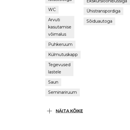
Ekskursioonibussiga
WC
Ühistranspordiga
Arvuti
Sõiduautoga
kasutamise
võimalus
Puhkeruum
Külmutuskapp
Tegevused
lastele
Saun
Seminariruum
NÄITA KÕIKE