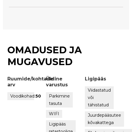
OMADUSED JA
MUGAVUSED
Ruumide/kohtade
Üldine
Ligipääs
arv
varustus
Viidastatud
Voodikohad:
50
Parkimine
või
tasuta
tähistatud
WIFI
Juurdepääsutee
kõvakattega
Ligipääs
ratastooliga