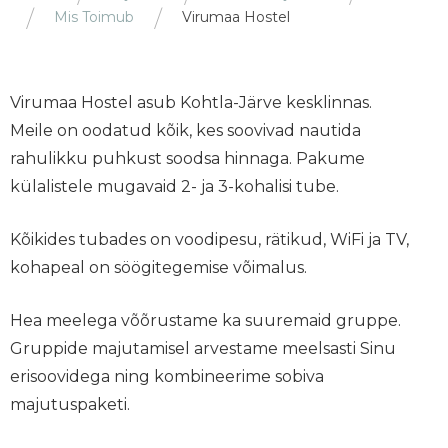
Mis Toimub
Virumaa Hostel
Virumaa Hostel asub Kohtla-Järve kesklinnas.
Meile on oodatud kõik, kes soovivad nautida
rahulikku puhkust soodsa hinnaga. Pakume
külalistele mugavaid 2- ja 3-kohalisi tube.
Kõikides tubades on voodipesu, rätikud, WiFi ja TV,
kohapeal on söögitegemise võimalus.
Hea meelega võõrustame ka suuremaid gruppe.
Gruppide majutamisel arvestame meelsasti Sinu
erisoovidega ning kombineerime sobiva
majutuspaketi.