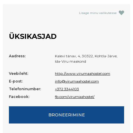
Lisage minu valikutesse
ÜKSIKASJAD
Aadress:
Kalevi tänav, 4, 30322, Kohtla-Järve,
Ida-Viru maakond
Veebileht:
http://www.virumaahostel.com
E-post:
info@virumaahostel.com
Telefoninumber:
+372 3344103
Facebook:
fb.com/virumaahostel/
BRONEERIMINE