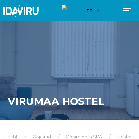
ET
VIRUMAA HOSTEL
Esileht
Objektid
Ööbimine ja SPA
Hostel