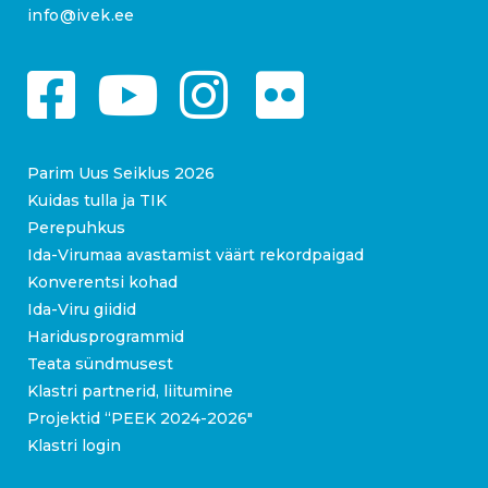
info@ivek.ee
Parim Uus Seiklus 2026
Kuidas tulla ja TIK
Perepuhkus
Ida-Virumaa avastamist väärt rekordpaigad
Konverentsi kohad
Ida-Viru giidid
Haridusprogrammid
Teata sündmusest
Klastri partnerid, liitumine
Projektid “PEEK 2024-2026″
Klastri login