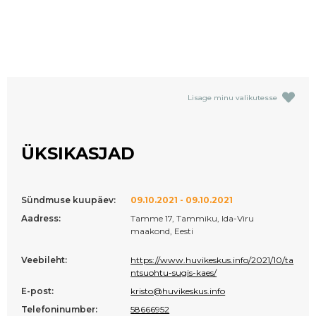
Lisage minu valikutesse
ÜKSIKASJAD
Sündmuse kuupäev:
09.10.2021 - 09.10.2021
Aadress:
Tamme 17, Tammiku, Ida-Viru
maakond, Eesti
Veebileht:
https://www.huvikeskus.info/2021/10/ta
ntsuohtu-sugis-kaes/
E-post:
kristo@huvikeskus.info
Telefoninumber:
58666952