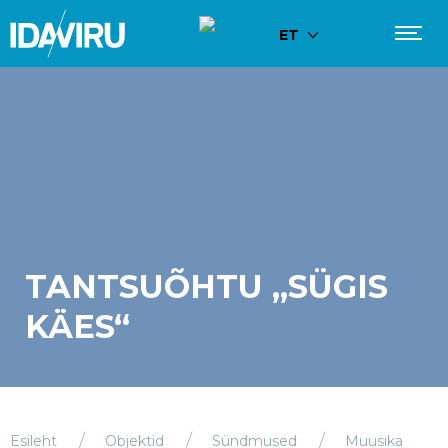
ET
TANTSUÕHTU „SÜGIS
KÄES“
Esileht
Objektid
Sündmused
Muusika