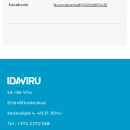
Facebook:
fb.com/events/874123126572425
SA Ida-Viru
Ettevõtluskeskus
Keskväljak 4, 41531 Jõhvi
Tel.:
+372 3370 568