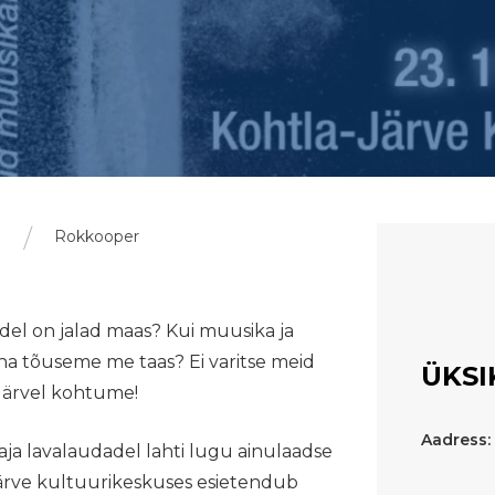
b
Rokkooper
el on jalad maas? Kui muusika ja
na tõuseme me taas? Ei varitse meid
ÜKSI
-Järvel kohtume!
Aadress:
aja lavalaudadel lahti lugu ainulaadse
Järve kultuurikeskuses esietendub