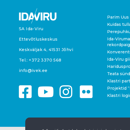
Parim Uus 
Kuidas tull
SA Ida-Viru
Perepuhk
Ida-Viruma
Ettevõtluskeskus
rekordpai
Keskväljak 4, 41531 Jõhvi
Konverent
Ida-Viru gi
Tel.:
+372 3370 568
Hariduspr
info@ivek.ee
Teata sün
Klastri par
Projektid
Klastri logi