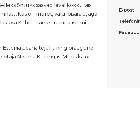
Selleks õhtuks saavad laval kokku viis
E-post:
linnast, kus on muret, valu, pisaraid, aga
Telefoni
tlasi osa Kohtla-Järve Gümnaasiumi
Faceboo
er Estonia peanäitejuht ning praegune
petaja Neeme Kuningas. Muusika on