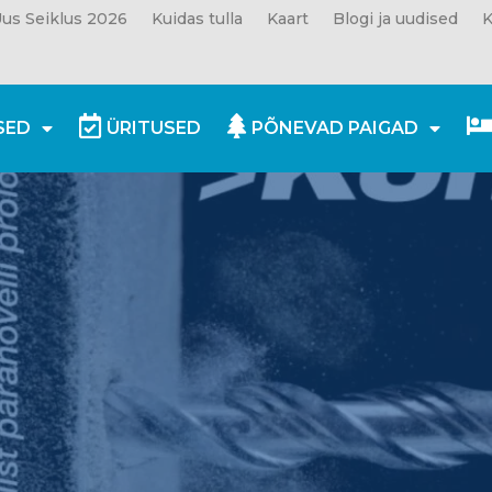
us Seiklus 2026
Kuidas tulla
Kaart
Blogi ja uudised
K
SED
ÜRITUSED
PÕNEVAD PAIGAD