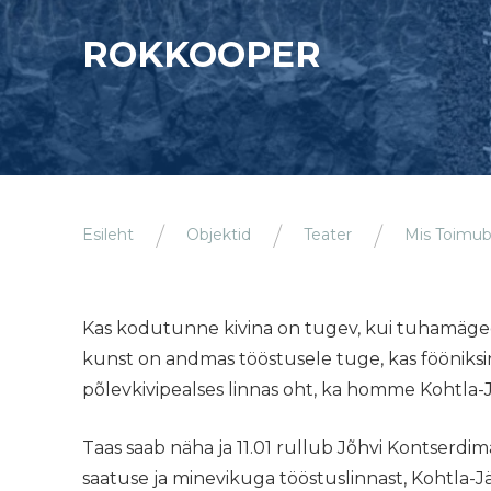
ROKKOOPER
Esileht
Objektid
Teater
Mis Toimu
Kas kodutunne kivina on tugev, kui tuhamäged
kunst on andmas tööstusele tuge, kas fööniksi
põlevkivipealses linnas oht, ka homme Kohtla
Taas saab näha ja 11.01 rullub Jõhvi Kontserdim
saatuse ja minevikuga tööstuslinnast, Kohtla-