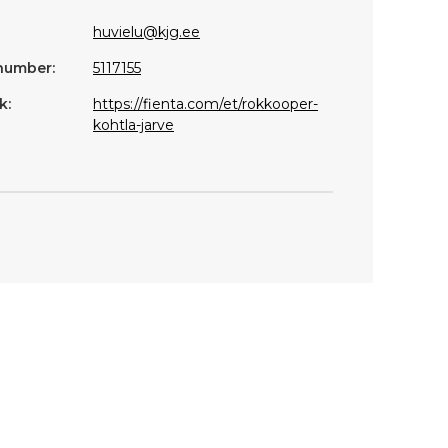
huvielu@kjg.ee
number:
5117155
k:
https://fienta.com/et/rokkooper-
kohtla-jarve