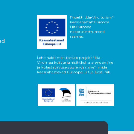
Projekti „Ida-Viru turism“
kaasrahastab Euroopa
Liit Euroopa
naabrusinstrumendi
raames.
ed
Lehe haldamist toetab projekt “Ida-
Virumaa kui turismisihtkoha arendamine
ja külastatavuse suurendamine”, mida
kaasrahastavad Euroopa Liit ja Eesti riik.