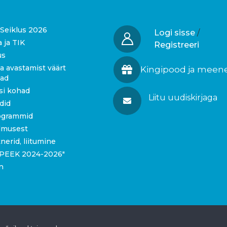
Seiklus 2026
Logi sisse
/
a ja TIK
Registreeri
us
a avastamist väärt
Kingipood ja meen
gad
si kohad
Liitu uudiskirjaga
idid
ogrammid
dmusest
tnerid, liitumine
 “PEEK 2024-2026″
n