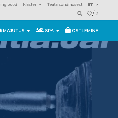
ingipood
Klaster
Teata sündmusest
ET
0
MAJUTUS
SPA
OSTLEMINE