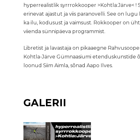
hyperrealistlik syrrrokkooper >Kohtla:Järve< ! 
erinevat ajastut ja viis paranovelli. See on lugu 
ka ilu, kodusust ja vaimsust. Rokkooper on üh
viienda sünnipäeva programmist.
Libretist ja lavastaja on pikaaegne Rahvusoop
Kohtla-Järve Gümnaasiumi etenduskunstide õ
loonud Siim Aimla, sõnad Aapo Ilves.
GALERII