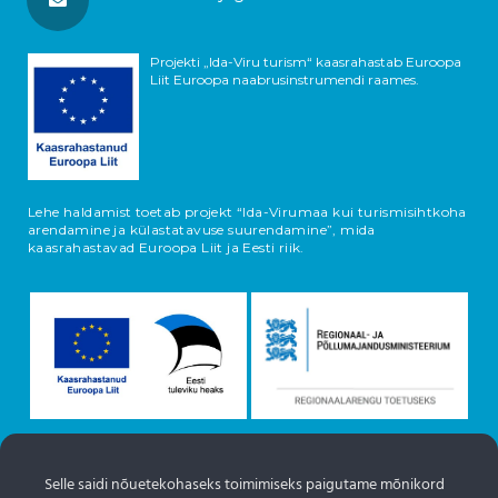
Projekti „Ida-Viru turism“ kaasrahastab Euroopa
Liit Euroopa naabrusinstrumendi raames.
Lehe haldamist toetab projekt “Ida-Virumaa kui turismisihtkoha
arendamine ja külastatavuse suurendamine”, mida
kaasrahastavad Euroopa Liit ja Eesti riik.
Selle saidi nõuetekohaseks toimimiseks paigutame mõnikord
Objektide info pärineb Eesti turismiportaalist