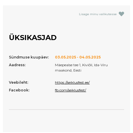
Lisage minu valikutesse
ÜKSIKASJAD
Sündmuse kuupäev:
03.05.2025 - 04.05.2025
Aadress:
Mäepealse tee 1, Kiviõli, Ida-Viru
maakond, Eesti
Veebileht:
https://seiklusfest.ee/
Facebook:
fb.com/seiklusfest/