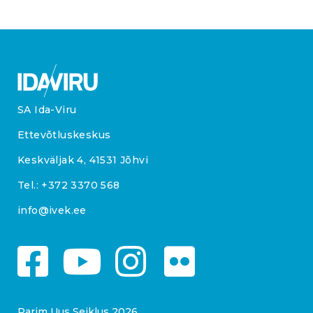
SA Ida-Viru
Ettevõtluskeskus
Keskväljak 4, 41531 Jõhvi
Tel.:
+372 3370 568
info@ivek.ee
Parim Uus Seiklus 2026