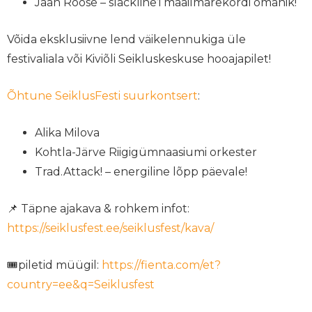
Jaan Roose – slackline’i maailmarekordi omanik!
Võida eksklusiivne lend väikelennukiga üle
festivaliala või Kiviõli Seikluskeskuse hooajapilet!
Õhtune SeiklusFesti suurkontsert
:
Alika Milova
Kohtla-Järve Riigigümnaasiumi orkester
Trad.Attack! – energiline lõpp päevale!
📌 Täpne ajakava & rohkem infot:
https://seiklusfest.ee/seiklusfest/kava/
🎟️piletid müügil:
https://fienta.com/et?
country=ee&q=Seiklusfest