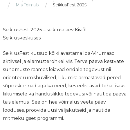
Mis Toimub
SeiklusFest 2025
SeiklusFest 2025 – seikluspäev Kiviõli
Seikluskeskuses!
SeiklusFest kutsub kõiki avastama Ida-Virumaad
aktiivsel ja elamusterohkel viis. Terve päeva kestvate
sündmuste raames leiavad endale tegevust nii
orienteerumishuvilised, liikumist armastavad pered-
sõpruskonnad aga ka need, kes eelistavad teha lisaks
liikumisele ka hariduslikke tegevusi või nautida päeva
täis elamusi. See on hea võimalus veeta päev
looduses, proovida uusi väljakutseid ja nautida
mitmekülgset programmi.