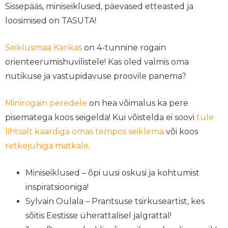
Sissepääs, miniseiklused, päevased etteasted ja
loosimised on TASUTA!
Seiklusmaa Karikas
on 4-tunnine rogain
orienteerumishuvilistele! Kas oled valmis oma
nutikuse ja vastupidavuse proovile panema?
Minirogain peredele
on hea võimalus ka pere
pisematega koos seigelda! Kui võistelda ei soovi
tule
lihtsalt kaardiga omas tempos seiklema
või koos
retkejuhiga matkale
.
Miniseiklused – õpi uusi oskusi ja kohtumist
inspiratsiooniga!
Sylvain Oulala – Prantsuse tsirkuseartist, kes
sõitis Eestisse üherattalisel jalgrattal!