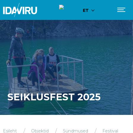
ET
SEIKLUSFEST 2025
Esileht
Objektid
Sündmused
Festival