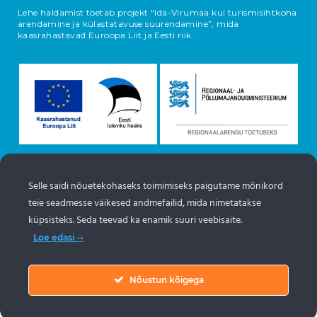
Lehe haldamist toetab projekt “Ida-Virumaa kui turismisihtkoha
arendamine ja külastatavuse suurendamine”, mida
kaasrahastavad Euroopa Liit ja Eesti riik.
Selle saidi nõuetekohaseks toimimiseks paigutame mõnikord
Objektide info pärineb Eesti turismiportaalist
teie seadmesse väikesed andmefailid, mida nimetatakse
www.puhkaeestis.ee
küpsisteks. Seda teevad ka enamik suuri veebisaite.
Loe edasi
Nõustun kõigega