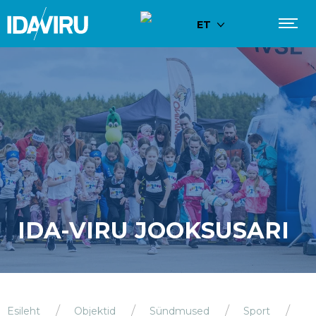
ET
IDA-VIRU JOOKSUSARI
Esileht
Objektid
Sündmused
Sport