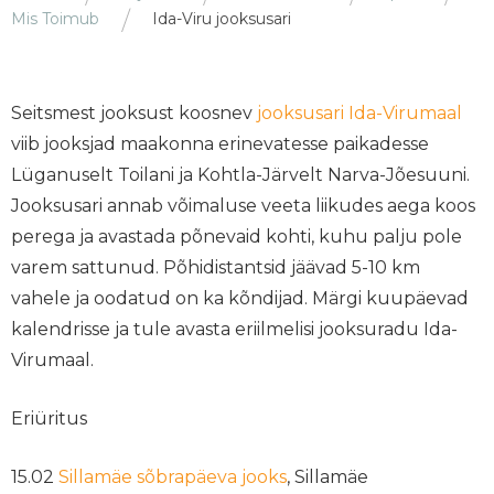
Mis Toimub
Ida-Viru jooksusari
Seitsmest jooksust koosnev
jooksusari Ida-Virumaal
viib jooksjad maakonna erinevatesse paikadesse
Lüganuselt Toilani ja Kohtla-Järvelt Narva-Jõesuuni.
Jooksusari annab võimaluse veeta liikudes aega koos
perega ja avastada põnevaid kohti, kuhu palju pole
varem sattunud. Põhidistantsid jäävad 5-10 km
vahele ja oodatud on ka kõndijad. Märgi kuupäevad
kalendrisse ja tule avasta eriilmelisi jooksuradu Ida-
Virumaal.
Eriüritus
15.02
Sillamäe sõbrapäeva jooks
, Sillamäe