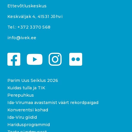
Ettevõtluskeskus
Keskväljak 4, 41531 Jõhvi
Tel.:
+372 3370 568
info@ivek.ee
Parim Uus Seiklus 2026
Kuidas tulla ja TIK
Perepuhkus
Ida-Virumaa avastamist väärt rekordpaigad
Konverentsi kohad
Ida-Viru giidid
Haridusprogrammid