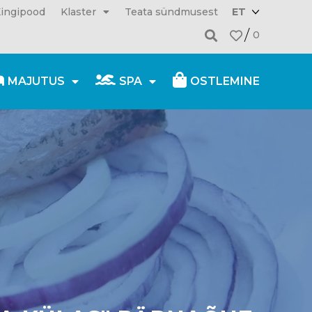
ingipood
Klaster
Teata sündmusest
ET
0
MAJUTUS
SPA
OSTLEMINE