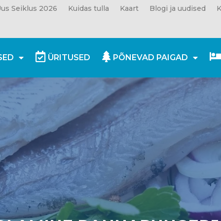
us Seiklus 2026
Kuidas tulla
Kaart
Blogi ja uudised
K
SED
ÜRITUSED
PÕNEVAD PAIGAD