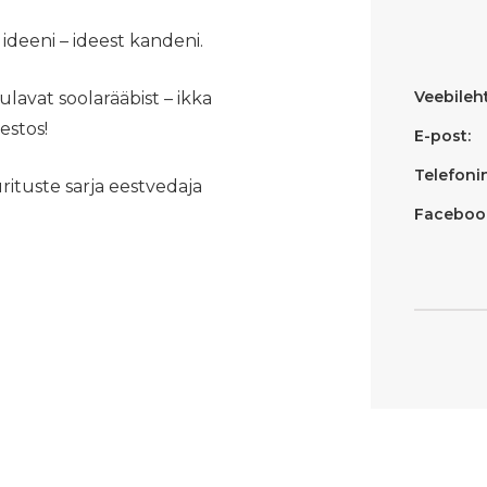
ideeni – ideest kandeni.
Veebileht
lavat soolarääbist – ikka
stos!
E-post:
Telefoni
rituste sarja eestvedaja
Faceboo