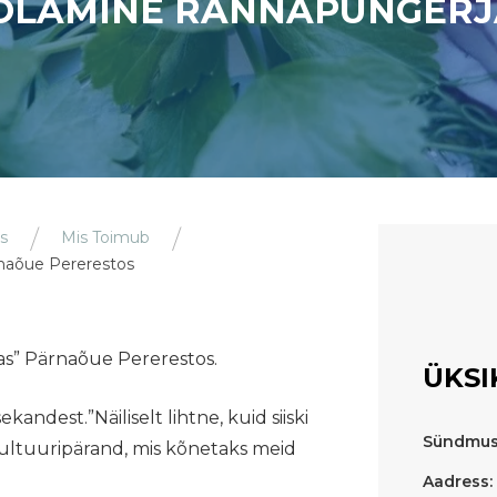
OOLAMINE RANNAPUNGERJ
s
Mis Toimub
rnaõue Pererestos
as” Pärnaõue Pererestos.
ÜKSI
kandest.”Näiliselt lihtne, kuid siiski
Sündmus
kultuuripärand, mis kõnetaks meid
Aadress: