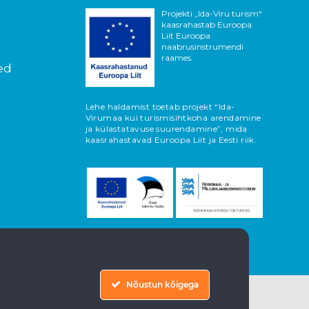
Projekti „Ida-Viru turism“
kaasrahastab Euroopa
Liit Euroopa
naabrusinstrumendi
raames.
ed
Lehe haldamist toetab projekt “Ida-
Virumaa kui turismisihtkoha arendamine
ja külastatavuse suurendamine”, mida
kaasrahastavad Euroopa Liit ja Eesti riik.
Nõustun kõigega