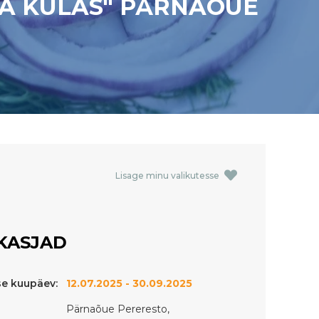
A KÜLAS" PÄRNAÕUE
Lisage minu valikutesse
KASJAD
e kuupäev:
12.07.2025 - 30.09.2025
Pärnaõue Pereresto,