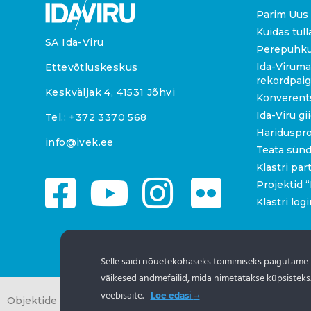
Parim Uus 
Kuidas tull
SA Ida-Viru
Perepuhk
Ida-Viruma
Ettevõtluskeskus
rekordpai
Keskväljak 4, 41531 Jõhvi
Konverent
Ida-Viru gi
Tel.:
+372 3370 568
Hariduspr
info@ivek.ee
Teata sün
Klastri par
Projektid
Klastri logi
Selle saidi nõuetekohaseks toimimiseks paigutame
väikesed andmefailid, mida nimetatakse küpsisteks
veebisaite.
Loe edasi
Objektide info pärineb Eesti turismiportaalist
www.puhkaees