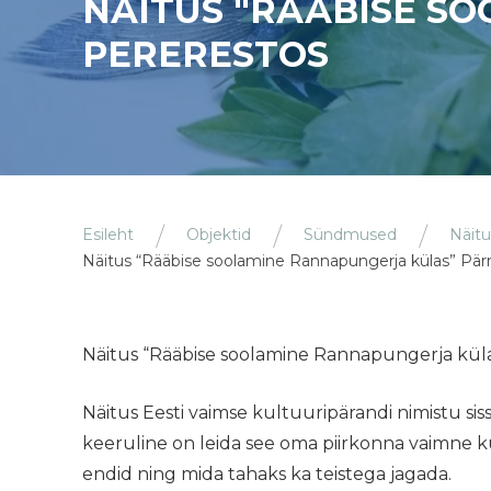
NÄITUS "RÄÄBISE S
PERERESTOS
Esileht
Objektid
Sündmused
Näitu
Näitus “Rääbise soolamine Rannapungerja külas” Pä
Näitus “Rääbise soolamine Rannapungerja kül
Näitus Eesti vaimse kultuuripärandi nimistu sisse
keeruline on leida see oma piirkonna vaimne 
endid ning mida tahaks ka teistega jagada.