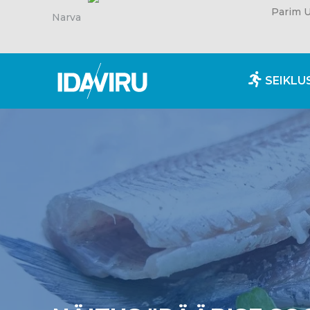
Parim U
Narva
SEIKLU