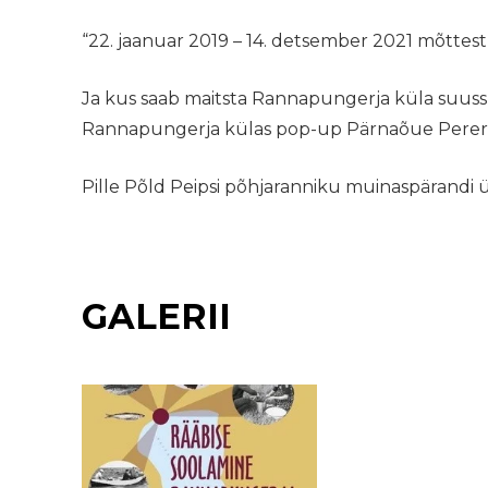
“22. jaanuar 2019 – 14. detsember 2021 mõttest 
Ja kus saab maitsta Rannapungerja küla suussu
Rannapungerja külas pop-up Pärnaõue Perere
Pille Põld Peipsi põhjaranniku muinaspärandi ü
GALERII