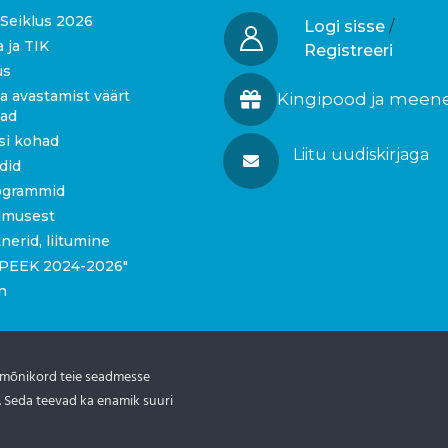
Seiklus 2026
Logi sisse
/
a ja TIK
Registreeri
us
a avastamist väärt
Kingipood ja meen
gad
si kohad
Liitu uudiskirjaga
idid
ogrammid
dmusest
tnerid, liitumine
 “PEEK 2024-2026″
n
 mõnikord teie seadmesse
. Seda teevad ka enamik suuri
tis.ee