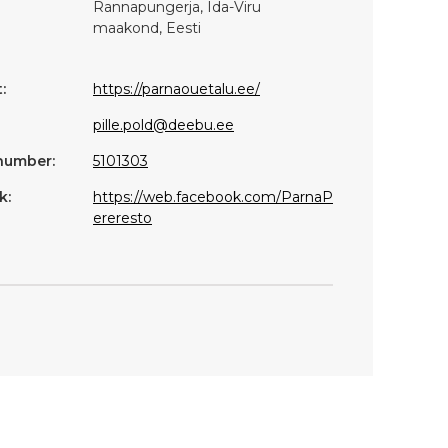
Rannapungerja, Ida-Viru
maakond, Eesti
:
https://parnaouetalu.ee/
pille.pold@deebu.ee
number:
5101303
k:
https://web.facebook.com/ParnaP
ereresto