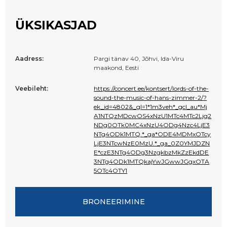
ÜKSIKASJAD
Aadress:
Pargi tänav 40, Jõhvi, Ida-Viru
maakond, Eesti
Veebileht:
https://concert.ee/kontsert/lords-of-the-
sound-the-music-of-hans-zimmer-2/?
ek_id=4802&_gl=1*1m3veh*_gcl_au*Mj
A1NTQzMDcwOS4xNzU1MTc4MTc2Ljg2
NDg0OTk0MC4xNzU4ODg4Nzc4LjE3
NTg4ODk1MTQ.*_ga*ODE4MDMxOTcy
LjE3NTcwNzE0MzU.*_ga_0Z0YMJDZN
E*czE3NTg4ODg3NzgkbzMkZzEkdDE
3NTg4ODk1MTQkajYwJGwwJGgxOTA
5OTc4OTY1
BRONEERIMINE