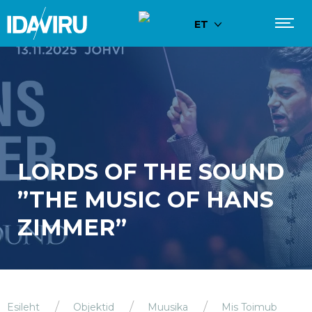
ET
LORDS OF THE SOUND
”THE MUSIC OF HANS
ZIMMER”
Esileht
Objektid
Muusika
Mis Toimub