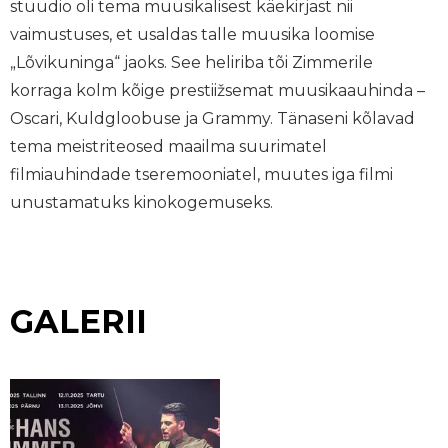
stuudio oli tema muusikalisest käekirjast nii
vaimustuses, et usaldas talle muusika loomise
„Lõvikuninga“ jaoks. See heliriba tõi Zimmerile
korraga kolm kõige prestiižsemat muusikaauhinda –
Oscari, Kuldgloobuse ja Grammy. Tänaseni kõlavad
tema meistriteosed maailma suurimatel
filmiauhindade tseremooniatel, muutes iga filmi
unustamatuks kinokogemuseks.
GALERII