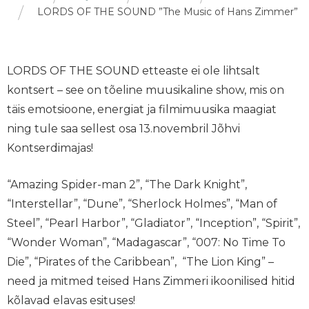
LORDS OF THE SOUND ”The Music of Hans Zimmer”
LORDS OF THE SOUND etteaste ei ole lihtsalt
kontsert – see on tõeline muusikaline show, mis on
täis emotsioone, energiat ja filmimuusika maagiat
ning tule saa sellest osa 13.novembril Jõhvi
Kontserdimajas!
“Amazing Spider-man 2”, “The Dark Knight”,
“Interstellar”, “Dune”, “Sherlock Holmes”, “Man of
Steel”, “Pearl Harbor”, “Gladiator”, “Inception”, “Spirit”,
“Wonder Woman”, “Madagascar”, “007: No Time To
Die”, “Pirates of the Caribbean”, “The Lion King” –
need ja mitmed teised Hans Zimmeri ikoonilised hitid
kõlavad elavas esituses!