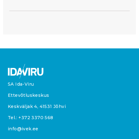
SA Ida-Viru
Ettevõtluskeskus
Keskväljak 4, 41531 Jõhvi
Tel.:
+372 3370 568
info@ivek.ee