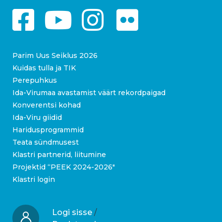
Parim Uus Seiklus 2026
Kuidas tulla ja TIK
Perepuhkus
Ida-Virumaa avastamist väärt rekordpaigad
Konverentsi kohad
Ida-Viru giidid
Haridusprogrammid
Teata sündmusest
Klastri partnerid, liitumine
Projektid “PEEK 2024-2026″
Klastri login
Logi sisse
/