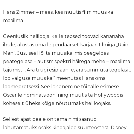
Hans Zimmer – mees, kes muutis filmimuusika
maailma
Geeniuslik helilooja, kelle teosed toovad kananaha
ihule, alustas oma legendaarset karjääri filmiga „Rain
Man“. Just seal lõi ta muusika, mis peegeldas
peategelase – autismispektri häirega mehe – maailma
tajumist. „Ära trügi esiplaanile, ära summuta tegelasi…
loo valguse muusika,“ meenutas Hans oma
loomeprotsessi. See lähenemine tõi talle esimese
Oscarile nominatsiooni ning muutis ta Hollywoodis
koheselt üheks kõige nõutumaks heliloojaks.
Sellest ajast peale on tema nimi saanud
lahutamatuks osaks kinoajaloo suurteostest. Disney