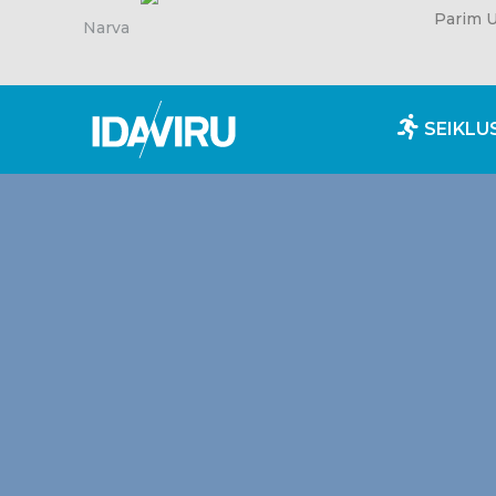
Parim U
Narva
SEIKLU