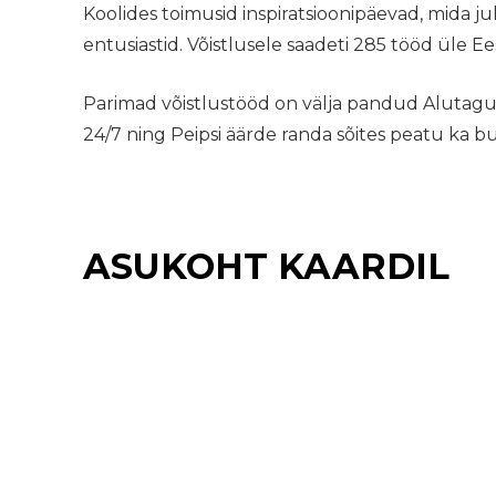
Koolides toimusid inspiratsioonipäevad, mida j
entusiastid. Võistlusele saadeti 285 tööd üle Ees
Parimad võistlustööd on välja pandud Alutagus
24/7 ning Peipsi äärde randa sõites peatu ka bu
ASUKOHT KAARDIL