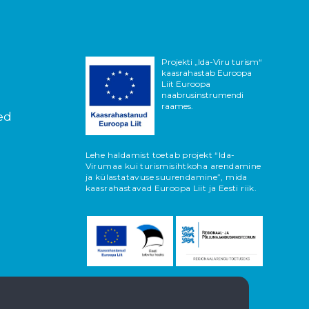
Projekti „Ida-Viru turism“
kaasrahastab Euroopa
Liit Euroopa
naabrusinstrumendi
raames.
ed
Lehe haldamist toetab projekt “Ida-
Virumaa kui turismisihtkoha arendamine
ja külastatavuse suurendamine”, mida
kaasrahastavad Euroopa Liit ja Eesti riik.