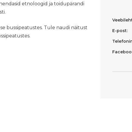
uhendasid etnoloogid ja toidupärandi
ti.
Veebileht
e bussipeatustes. Tule naudi näitust
E-post:
ssipeatustes.
Telefoni
Faceboo