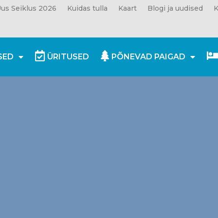
us Seiklus 2026
Kuidas tulla
Kaart
Blogi ja uudised
K
SED
ÜRITUSED
PÕNEVAD PAIGAD