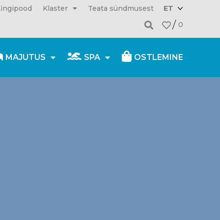
ingipood
Klaster
Teata sündmusest
ET
0
MAJUTUS
SPA
OSTLEMINE