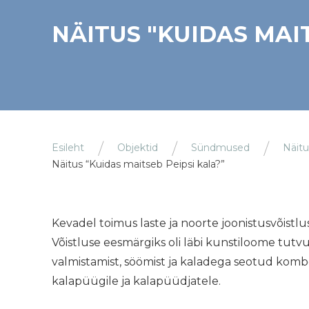
NÄITUS "KUIDAS MAIT
Esileht
Objektid
Sündmused
Näitu
Näitus “Kuidas maitseb Peipsi kala?”
Kevadel toimus laste ja noorte joonistusvõistlus
Võistluse eesmärgiks oli läbi kunstiloome tutv
valmistamist, söömist ja kaladega seotud komb
kalapüügile ja kalapüüdjatele.