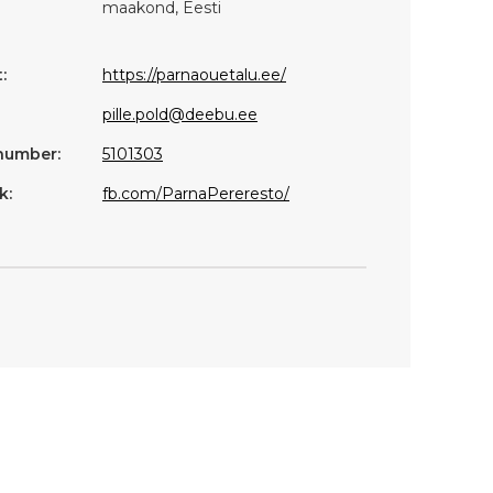
maakond, Eesti
:
https://parnaouetalu.ee/
pille.pold@deebu.ee
number:
5101303
k:
fb.com/ParnaPereresto/