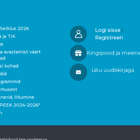
Seiklus 2026
Logi sisse
/
a ja TIK
Registreeri
us
a avastamist väärt
Kingipood ja meen
gad
si kohad
Liitu uudiskirjaga
idid
ogrammid
dmusest
tnerid, liitumine
 “PEEK 2024-2026″
n
 mõnikord teie seadmesse