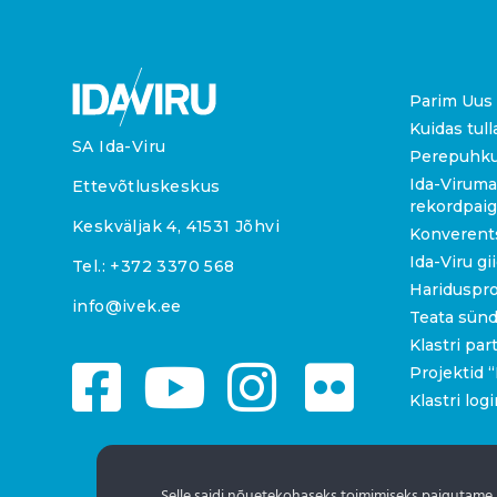
Parim Uus 
Kuidas tull
SA Ida-Viru
Perepuhk
Ida-Viruma
Ettevõtluskeskus
rekordpai
Keskväljak 4, 41531 Jõhvi
Konverent
Ida-Viru gi
Tel.:
+372 3370 568
Hariduspr
info@ivek.ee
Teata sün
Klastri par
Projektid
Klastri logi
Selle saidi nõuetekohaseks toimimiseks paigutame