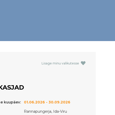
Lisage minu valikutesse
KASJAD
e kuupäev:
01.06.2026 - 30.09.2026
Rannapungerja, Ida-Viru