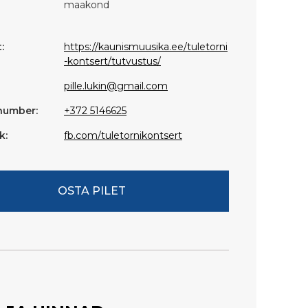
maakond
:
https://kaunismuusika.ee/tuletorni
-kontsert/tutvustus/
pille.lukin@gmail.com
number:
+372 5146625
k:
fb.com/tuletornikontsert
OSTA PILET