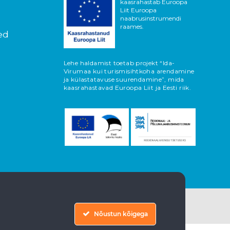
kaasrahastab Euroopa
Liit Euroopa
naabrusinstrumendi
raames.
ed
Lehe haldamist toetab projekt “Ida-
Virumaa kui turismisihtkoha arendamine
ja külastatavuse suurendamine”, mida
kaasrahastavad Euroopa Liit ja Eesti riik.
Nõustun kõigega