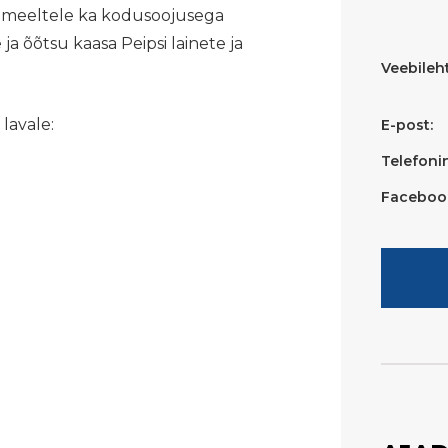
emeeltele ka kodusoojusega
ja õõtsu kaasa Peipsi lainete ja
Veebileht
lavale:
E-post:
Telefoni
Faceboo