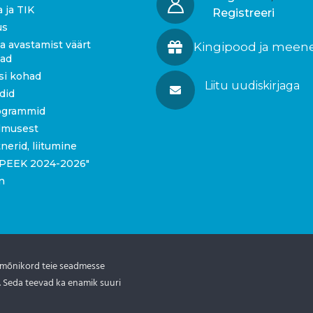
a ja TIK
Registreeri
us
a avastamist väärt
Kingipood ja meen
gad
si kohad
Liitu uudiskirjaga
idid
ogrammid
dmusest
tnerid, liitumine
 “PEEK 2024-2026″
n
 mõnikord teie seadmesse
tis.ee
. Seda teevad ka enamik suuri