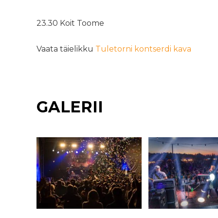
23.30 Koit Toome
Vaata täielikku
Tuletorni kontserdi kava
GALERII