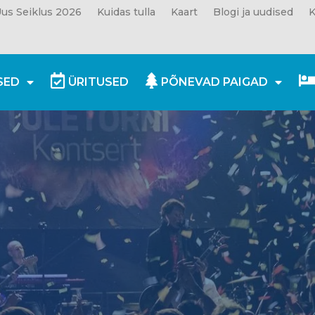
us Seiklus 2026
Kuidas tulla
Kaart
Blogi ja uudised
K
SED
ÜRITUSED
PÕNEVAD PAIGAD