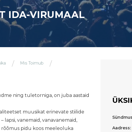
T IDA-VIRUMAAL
ika
Mis Toimub
me ning tuletorniga, on juba aastaid
ÜKSI
iteetset muusikat erinevate stiilide
Sündmus
i – lapsi, vanemaid, vanavanemaid,
Aadress:
uur rõõmus pidu koos meeleoluka