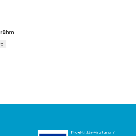
trühm
re
Projekti „Ida-Viru turism“