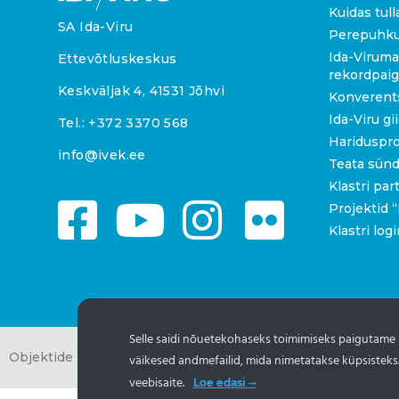
Kuidas tull
SA Ida-Viru
Perepuhk
Ida-Viruma
Ettevõtluskeskus
rekordpai
Keskväljak 4, 41531 Jõhvi
Konverent
Ida-Viru gi
Tel.:
+372 3370 568
Hariduspr
info@ivek.ee
Teata sün
Klastri par
Projektid
Klastri logi
Selle saidi nõuetekohaseks toimimiseks paigutame
Objektide info pärineb Eesti turismiportaalist
www.puhkaees
väikesed andmefailid, mida nimetatakse küpsisteks
veebisaite.
Loe edasi