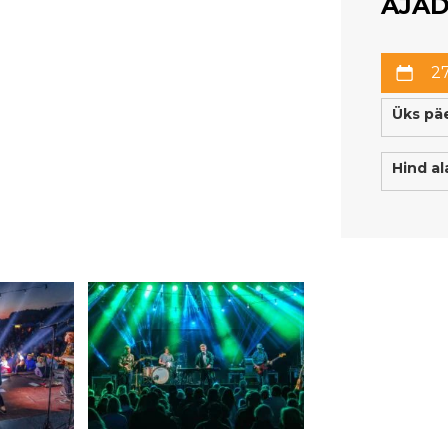
AJAD
2
Üks pä
Hind al