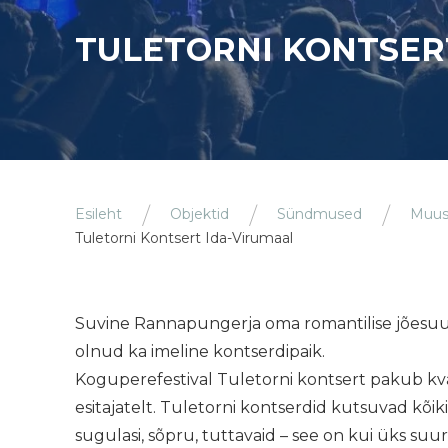
TULETORNI KONTSER
Esileht
Objektid
Sündmused
Muus
Tuletorni Kontsert Ida-Virumaal
Suvine Rannapungerja oma romantilise jõesuud
olnud ka imeline kontserdipaik.
Koguperefestival Tuletorni kontsert pakub kval
esitajatelt. Tuletorni kontserdid kutsuvad kõik
sugulasi, sõpru, tuttavaid – see on kui üks s