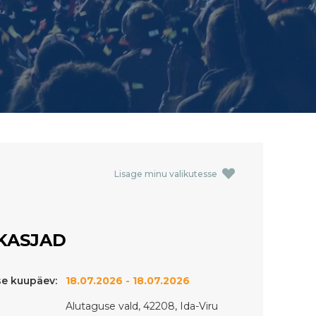
Lisage minu valikutesse
KASJAD
e kuupäev:
18.07.2026 - 18.07.2026
Alutaguse vald, 42208, Ida-Viru