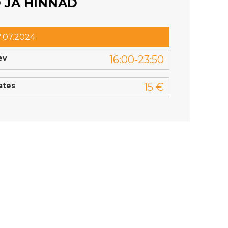
 JA HINNAD
7.07.2024
ev
16:00-23:50
ates
15 €