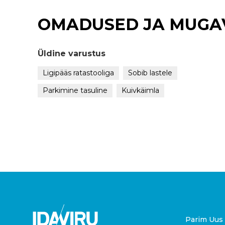
OMADUSED JA MUGA
Üldine varustus
Ligipääs ratastooliga
Sobib lastele
Parkimine tasuline
Kuivkäimla
Parim Uus 