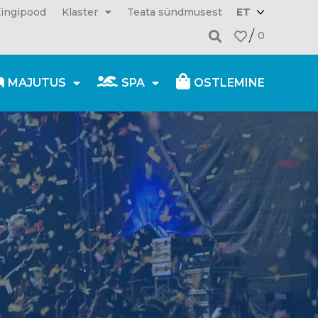
ingipood
Klaster
Teata sündmusest
ET
0
MAJUTUS
SPA
OSTLEMINE