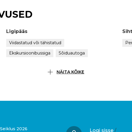
VUSED
Ligipääs
Sih
Viidastatud või tähistatud
Pe
Ekskursioonibussiga
Sõiduautoga
NÄITA KÕIKE
Seiklus 2026
Logi sisse
/