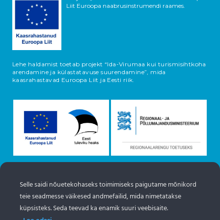
Liit Euroopa naabrusinstrumendi raames.
Lehe haldamist toetab projekt “Ida-Virumaa kui turismisihtkoha
arendamine ja külastatavuse suurendamine”, mida
kaasrahastavad Euroopa Liit ja Eesti riik.
Selle saidi nõuetekohaseks toimimiseks paigutame mõnikord
Objektide info pärineb Eesti turismiportaalist
teie seadmesse väikesed andmefailid, mida nimetatakse
www.puhkaeestis.ee
küpsisteks. Seda teevad ka enamik suuri veebisaite.