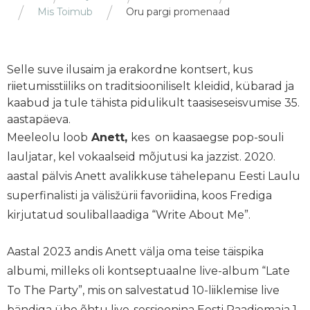
Mis Toimub
Oru pargi promenaad
Selle suve ilusaim ja erakordne kontsert, kus
riietumisstiiliks on traditsiooniliselt kleidid, kübarad ja
kaabud ja tule tähista pidulikult taasiseseisvumise 35.
aastapäeva.
Meeleolu loob
Anett,
kes on kaasaegse pop-souli
lauljatar, kel vokaalseid mõjutusi ka jazzist. 2020.
aastal pälvis Anett avalikkuse tähelepanu Eesti Laulu
superfinalisti ja välisžürii favoriidina, koos Frediga
kirjutatud souliballaadiga “Write About Me”.
Aastal 2023 andis Anett välja oma teise täispika
albumi, milleks oli kontseptuaalne live-album “Late
To The Party”, mis on salvestatud 10-liiklemise live
bändiga ühe õhtu live-sessioonina Eesti Raadiomaja 1.