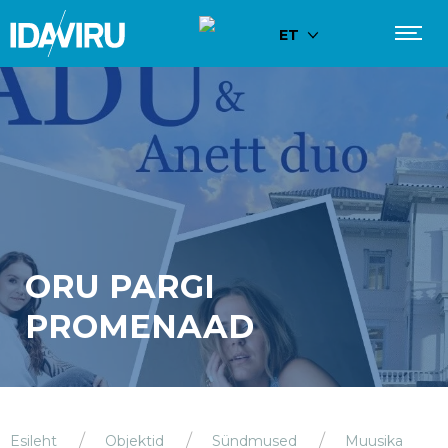
ET
ORU PARGI
PROMENAAD
Esileht
Objektid
Sündmused
Muusika