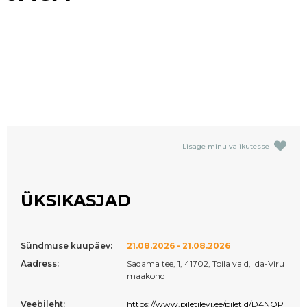
Lisage minu valikutesse
ÜKSIKASJAD
Sündmuse kuupäev:
21.08.2026 - 21.08.2026
Aadress:
Sadama tee, 1, 41702, Toila vald, Ida-Viru
maakond
Veebileht:
https://www.piletilevi.ee/piletid/D4NQP