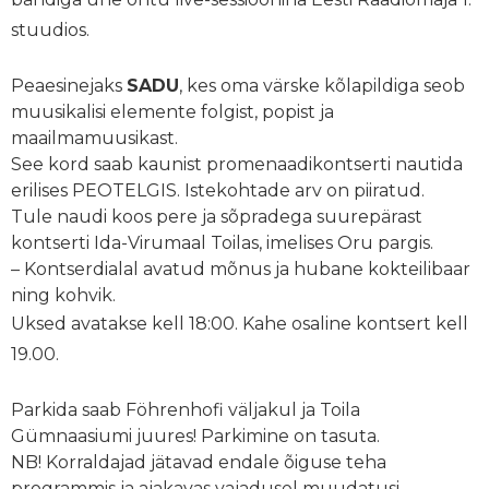
stuudios.
Peaesinejaks
SADU
, kes oma värske kõlapildiga seob
muusikalisi elemente folgist, popist ja
maailmamuusikast.
See kord saab kaunist promenaadikontserti nautida
erilises PEOTELGIS. Istekohtade arv on piiratud.
Tule naudi koos pere ja sõpradega suurepärast
kontserti Ida-Virumaal Toilas, imelises Oru pargis.
– Kontserdialal avatud mõnus ja hubane kokteilibaar
ning kohvik.
Uksed avatakse kell 18:00. Kahe osaline kontsert kell
19.00.
Parkida saab Föhrenhofi väljakul ja Toila
Gümnaasiumi juures! Parkimine on tasuta.
NB! Korraldajad jätavad endale õiguse teha
programmis ja ajakavas vajadusel muudatusi.