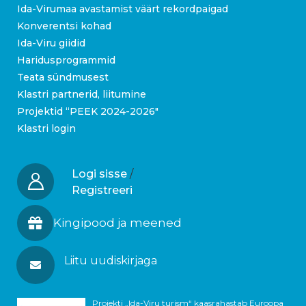
Ida-Virumaa avastamist väärt rekordpaigad
Konverentsi kohad
Ida-Viru giidid
Haridusprogrammid
Teata sündmusest
Klastri partnerid, liitumine
Projektid “PEEK 2024-2026″
Klastri login
Logi sisse
/
Registreeri
Kingipood ja meened
Liitu uudiskirjaga
Projekti „Ida-Viru turism“ kaasrahastab Euroopa