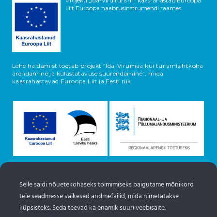
Projekti „Ida-Viru turism“ kaasrahastab Euroopa
Liit Euroopa naabrusinstrumendi raames.
Lehe haldamist toetab projekt “Ida-Virumaa kui turismisihtkoha
arendamine ja külastatavuse suurendamine”, mida
kaasrahastavad Euroopa Liit ja Eesti riik.
Selle saidi nõuetekohaseks toimimiseks paigutame mõnikord
Objektide info pärineb Eesti turismiportaalist
teie seadmesse väikesed andmefailid, mida nimetatakse
www.puhkaeestis.ee
küpsisteks. Seda teevad ka enamik suuri veebisaite.