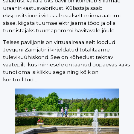
saladusi. Väliala üks paviljon kõneleb Sillamäe
uraanirikastusvabrikust. Külastaja saab
ekspositsiooni virtuaalreaalselt minna aatomi
sisse, kiigata tuumaelektrijaama tööd ja olla
tunnistajaks tuumapommi hävitavale jõule.
Teises paviljonis on virtuaalreaalselt loodud
Jevgeni Zamjatini kirjeldatud totalitaarne
tulevikuühiskond. See on kõhedust tekitav
vaatepilt, kus inimesele on jäänud ööpäevas kaks
tundi oma isiklikku aega ning kõik on
kontrollitud…