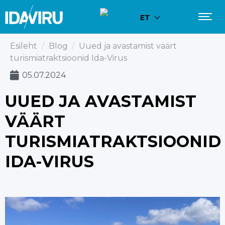
ET
Esileht
/
Blog
/
Uued ja avastamist väärt
turismiatraktsioonid Ida-Virus
05.07.2024
UUED JA AVASTAMIST
VÄÄRT
TURISMIATRAKTSIOONID
IDA-VIRUS