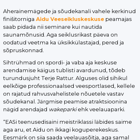
Aherainemägede ja sõudekanali vahele kerkinud
finišitorniga
Aidu Veeseikluskeskuse
peamajas
saab pidada nii seminare kui nautida
saunamõnusid. Aga seiklusrikast päeva on
oodatud veetma ka üksikkülastajad, pered ja
sõpruskonnad.
Sihtrühmad on spordi- ja vaba aja keskuse
arendamise käigus tublisti avardunud, tõdeb
turundusjuht Terje Rattur. Alguses olid sihikul
eelkõige professionaalsed veesportlased, kellele
on rajatud rahvusvahelistele nõuetele vastav
sõudekanal. Järgmise peamise atraktsioonina
nägid arendajad
wakeparki
ehk veelauaparki.
“EASi teenusedisaini meistriklassi läbides saime
aga aru, et Aidu on ikkagi koguperekeskus.
Eesmärk on siia saada veelauasõitja, aga samal