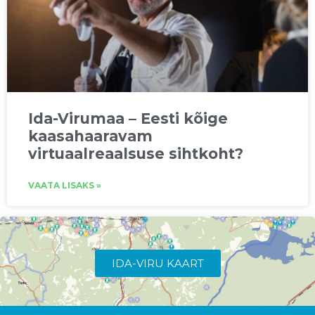
Ida-Virumaa – Eesti kõige
kaasahaaravam
virtuaalreaalsuse sihtkoht?
VAATA LISAKS »
IDA-VIRU KAART