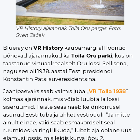
VR History ajarännak Toila Oru pargis. Foto:
Sven Začek
Blueray on
VR History
kaubamärgi all loonud
põnevad ajarännakud ka
Toila Oru
parki
, kus on
taastanud virtuaalreaalselt Oru lossi. Sellisena,
nagu see oli 1938. aastal Eesti presidendi
Konstantin Pätsi suveresidentsina.
Jaanipäevaks saab valmis juba „
VR Toila 1938
“
kolmas ajarännak, mis võtab luubi alla lossi
siseruumid. Teiste seas näeb keldrikorrusel
asunud Eesti tuba ja uhket vestibüüli. “Ja mitte
ainult ei näe, vaid saab esmakordselt seal
ruumides ka ringi liikuda,” lubab ajaloolane uusi
elamusi lossis, mis leidis kurva lõpu 2.