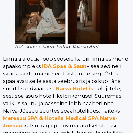
IDA Spaa & Saun. Fotod: Valeria Aret
Linna ajalooga loob seoseid ka piirilinna esimene
spaakompleks
IDA Spaa & Saun
– sealsed neli
sauna said oma nimed bastionide järgi. Õdus
spaa avati selle aasta veebruaris ja pakub täna
suurt lisandväärtust
Narva Hotellis
ööbijatele,
sest spa asub hotelli keldrikorrusel. Suuremas
valikus saunu ja basseine leiab naaberlinna
Narva-Jõesuu suurtes spaahotellides, näiteks
Meresuu SPA & Hotelis
.
Medical SPA Narva-
Jõesuu
kutsub aga proovima uudset stressi
maandamise keskust, mis lubab ajule täielikku