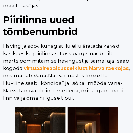
maailmasõjas.
Piirilinna uued
tõmbenumbrid
Häving ja soov kunagist ilu ellu äratada käivad
käsikäes ka piirilinnas. Lossipargis näeb pilte
märtsipommitamise hävingust ja samal ajal saab
kogeda
virtuaalreaalsusseiklust Narva raekojas
,
mis manab Vana-Narva uuesti silme ette.
Huviline saab “kõndida” ja “sõita” mööda Vana-
Narva tänavaid ning imetleda, missugune nägi
linn välja oma hiilguse tipul.