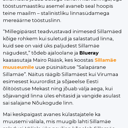
tööstusmaastiku asemel avaneb seal hoopis
teine maailm – stalinistliku linnasüdamega
mereäärne tööstuslinn.
“Millegipärast teadvustavad inimesed Sillamäed
kõige rohkem kui suletud ja salastatud linna,
kuid see on vaid üks paljudest Sillamäe
nägudest,” tõdeb ajaloolane ja
Blueray
kaasasutaja Mairo Rääsk, kes koostas
Sillamäe
muuseumile
uue püsinäituse “Salapärane
Sillamäe”. Näitus räägib Sillamäest kui Virumaa
esimesest kuurordist ja sõjaeelse Eesti
õlitööstuse Mekast ning jõuab välja aega, kui
sõjavangid linna üles ehitasid ja vangide asulast
sai salajane Nõukogude linn.
Mai keskpaigast avanes külastajatele ka
muusemi väliala, mis muugib lahti Sillamäe