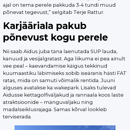
ajal on tema perele pakkuda 3-4 tundi muud
põnevat tegevust,” selgitab Terje Rattur.
Karjääriala pakub
põnevust kogu perele
Nii saab Aidus juba täna laenutada SUP lauda,
kanuud ja vesijalgratast. Aga liikuma ei pea ainult
vee peal – kaevandamise käigus tekkinud
kuumaastiku läbimiseks sobib iseäranis hästi FAT
ratas, mida on samuti võimalik rentida. Juuni
alguses avatakse ka wakepark. Lisaks tulevad
Aidusse kettagolfiväljakud ja rannaala koos laste
atraktsioonide – mänguväljaku ning
madalseiklusrajaga. Samas kõrval lookleb
terviserada.