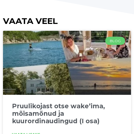
VAATA VEEL
BLOG
Pruulikojast otse wake’ima,
mõisamõnud ja
kuurordinaudingud (I osa)