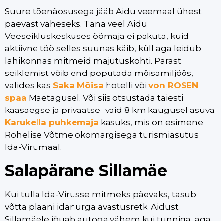
Suure tõenäosusega jääb Aidu veemaal ühest
päevast väheseks. Täna veel Aidu
Veeseikluskeskuses öömaja ei pakuta, kuid
aktiivne töö selles suunas käib, küll aga leidub
lähikonnas mitmeid majutuskohti. Pärast
seiklemist võib end poputada mõisamiljöös,
valides kas
Saka Mõisa
hotelli või
von ROSEN
spaa
Mäetagusel. Või siis otsustada täiesti
kaasaegse ja privaatse- vaid 8 km kaugusel asuva
Karukella puhkemaja
kasuks, mis on esimene
Rohelise Võtme ökomärgisega turismiasutus
Ida-Virumaal.
Salapärane Sillamäe
Kui tulla Ida-Virusse mitmeks päevaks, tasub
võtta plaani idanurga avastusretk. Aidust
Sillamäele jõuab autoga vähem kui tunniga, aga