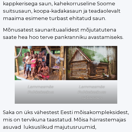
kappkerisega saun, kahekorruseline Soome
suitsusaun, koopa-kadakasaun ja teadaolevalt
maaima esimene turbast ehitatud saun.
Mõnusatest saunarituaalidest mõjutatutena
saate hea hoo terve pankranniku avastamiseks.
Lammasmäe
Lammasmäe
Puhkekeskus
Puhkekeskuse
suitsusaun
Saka on üks vähestest Eesti mõisakompleksidest,
mis on tervikuna taastatud. Mõisa härrastemajas
asuvad luksuslikud majutusruumid,