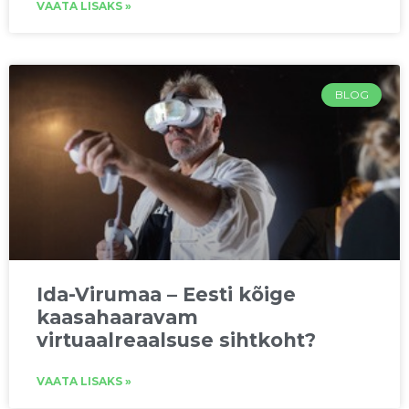
VAATA LISAKS »
BLOG
Ida-Virumaa – Eesti kõige
kaasahaaravam
virtuaalreaalsuse sihtkoht?
VAATA LISAKS »