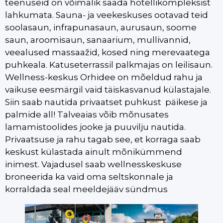
teenuseid on võimalik saada hotellikompleksist
lahkumata. Sauna- ja veekeskuses ootavad teid
soolasaun, infrapunasaun, aurusaun, soome
saun, aroomisaun, sanaarium, mullivannid,
veealused massaažid, kosed ning merevaatega
puhkeala. Katuseterrassil palkmajas on leilisaun.
Wellness-keskus Orhidee on mõeldud rahu ja
vaikuse eesmärgil vaid täiskasvanud külastajale.
Siin saab nautida privaatset puhkust päikese ja
palmide all! Talveaias võib mõnusates
lamamistoolides jooke ja puuvilju nautida.
Privaatsuse ja rahu tagab see, et korraga saab
keskust külastada ainult mõnikümmend
inimest. Vajadusel saab wellnesskeskuse
broneerida ka vaid oma seltskonnale ja
korraldada seal meeldejääv sündmus