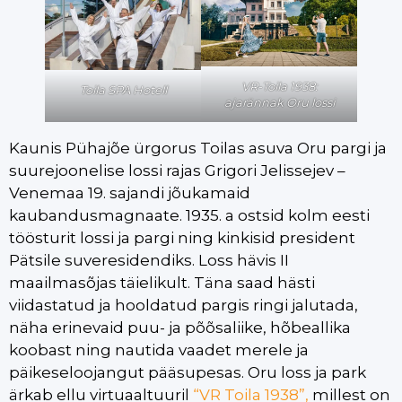
VR-Toila 1938:
Toila SPA Hotell
ajarännak Oru lossi
Kaunis Pühajõe ürgorus Toilas asuva Oru pargi ja
suurejoonelise lossi rajas Grigori Jelissejev –
Venemaa 19. sajandi jõukamaid
kaubandusmagnaate. 1935. a ostsid kolm eesti
töösturit lossi ja pargi ning kinkisid president
Pätsile suveresidendiks. Loss hävis II
maailmasõjas täielikult. Täna saad hästi
viidastatud ja hooldatud pargis ringi jalutada,
näha erinevaid puu- ja põõsaliike, hõbeallika
koobast ning nautida vaadet merele ja
päikeseloojangut pääsupesas. Oru loss ja park
ärkab ellu virtuaaltuuril
“VR Toila 1938”,
millest on