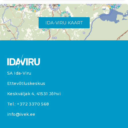
IDA-VIRU KAART
SA Ida-Viru
Ettevõtluskeskus
Keskväljak 4, 41531 Jõhvi
Tel.:
+372 3370 568
info@ivek.ee