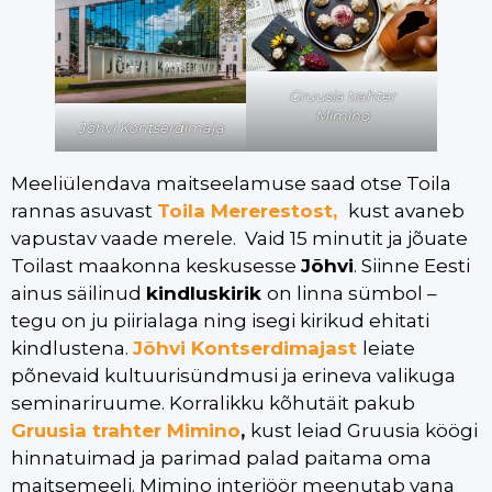
Gruusia trahter
Mimino
Jõhvi Kontserdimaja
Meeliülendava maitseelamuse saad otse Toila
rannas asuvast
Toila Mererestost,
kust avaneb
vapustav vaade merele. Vaid 15 minutit ja jõuate
Toilast maakonna keskusesse
Jõhvi
. Siinne Eesti
ainus säilinud
kindluskirik
on linna sümbol –
tegu on ju piirialaga ning isegi kirikud ehitati
kindlustena.
Jõhvi Kontserdimajast
leiate
põnevaid kultuurisündmusi ja erineva valikuga
seminariruume. Korralikku kõhutäit pakub
Gruusia trahter Mimino
,
kust leiad Gruusia köögi
hinnatuimad ja parimad palad paitama oma
maitsemeeli. Mimino interjöör meenutab vana