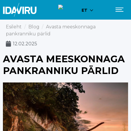
ET
Esileht
/
Blog
/
Avasta meeskonnaga
pankranniku pärlid
12.02.2025
AVASTA MEESKONNAGA
PANKRANNIKU PÄRLID