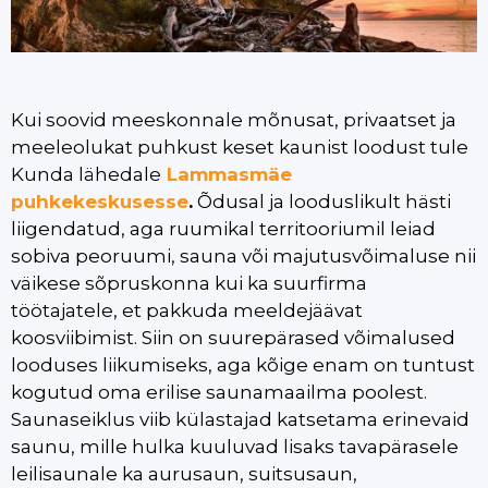
Kui soovid meeskonnale mõnusat, privaatset ja
meeleolukat puhkust keset kaunist loodust tule
Kunda lähedale
Lammasmäe
puhkekeskusesse
.
Õdusal ja looduslikult hästi
liigendatud, aga ruumikal territooriumil leiad
sobiva peoruumi, sauna või majutusvõimaluse nii
väikese sõpruskonna kui ka suurfirma
töötajatele, et pakkuda meeldejäävat
koosviibimist. Siin on suurepärased võimalused
looduses liikumiseks, aga kõige enam on tuntust
kogutud oma erilise saunamaailma poolest.
Saunaseiklus viib külastajad katsetama erinevaid
saunu, mille hulka kuuluvad lisaks tavapärasele
leilisaunale ka aurusaun, suitsusaun,