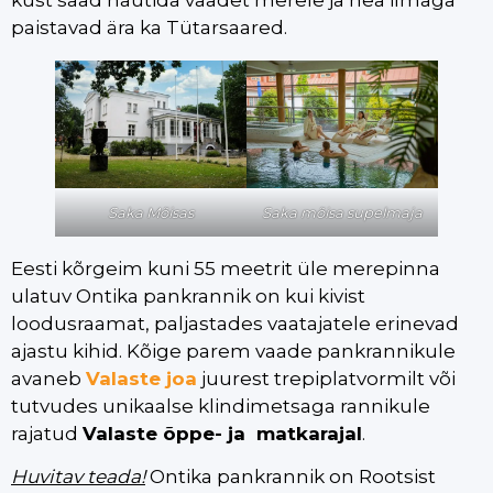
paistavad ära ka Tütarsaared.
Saka Mõisas
Saka mõisa supelmaja
Eesti kõrgeim kuni 55 meetrit üle merepinna
ulatuv Ontika pankrannik on kui kivist
loodusraamat, paljastades vaatajatele erinevad
ajastu kihid. Kõige parem vaade pankrannikule
avaneb
Valaste joa
juurest trepiplatvormilt või
tutvudes unikaalse klindimetsaga rannikule
rajatud
Valaste õppe- ja matkarajal
.
Huvitav teada!
Ontika pankrannik on Rootsist