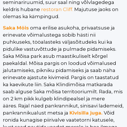
seminariruumid, suur saal ning võlvlagedega
keldris hubane
restoran Cliff.
Majutuse jaoks on
olemas ka kämpingud.
Saka Mõis
oma erilise asukoha, privaatsuse ja
erinevate võimalustega sobib hästi nii
puhkuseks, tööalasteks väljasõitudeks kui ka
pidulike vastuvõttude ja pulmade pidamiseks.
Saka Mõisa park asub maastikuliselt kõrgel
paekaldal. Mõisa pargis on loodud võimalused
jalutamiseks, pikniku pidamiseks ja saab näha
erinevate ajastute kivimeid. Pargis on taastatud
ka kaevikute liin. Saka Klindimõisa matkarada
saab alguse Saka mõisa territooriumilt. Rada, mis
on 2 km pikk kulgeb klindipealsel ja mere
ääres. Rajal näed pankrannikut, sinisavi lademeid,
pankrannikualust metsa ja
Kivisilla juga.
Võid
ronida kunagise piirivalve vaatetorni katusele,
kust saad nautida vaadet merele ja hea ilmaga