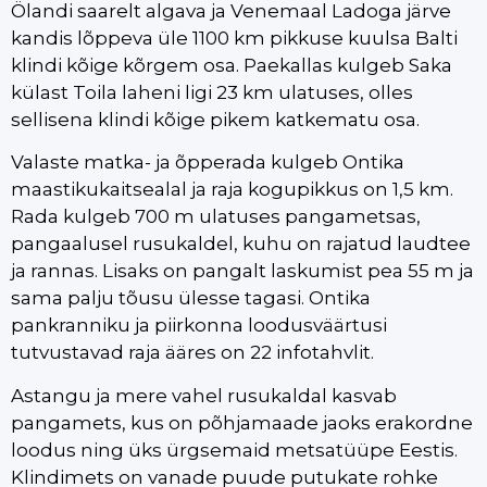
Ölandi saarelt algava ja Venemaal Ladoga järve
kandis lõppeva üle 1100 km pikkuse kuulsa Balti
klindi kõige kõrgem osa. Paekallas kulgeb Saka
külast Toila laheni ligi 23 km ulatuses, olles
sellisena klindi kõige pikem katkematu osa.
Valaste matka- ja õpperada kulgeb Ontika
maastikukaitsealal ja raja kogupikkus on 1,5 km.
Rada kulgeb 700 m ulatuses pangametsas,
pangaalusel rusukaldel, kuhu on rajatud laudtee
ja rannas. Lisaks on pangalt laskumist pea 55 m ja
sama palju tõusu ülesse tagasi. Ontika
pankranniku ja piirkonna loodusväärtusi
tutvustavad raja ääres on 22 infotahvlit.
Astangu ja mere vahel rusukaldal kasvab
pangamets, kus on põhjamaade jaoks erakordne
loodus ning üks ürgsemaid metsatüüpe Eestis.
Klindimets on vanade puude putukate rohke