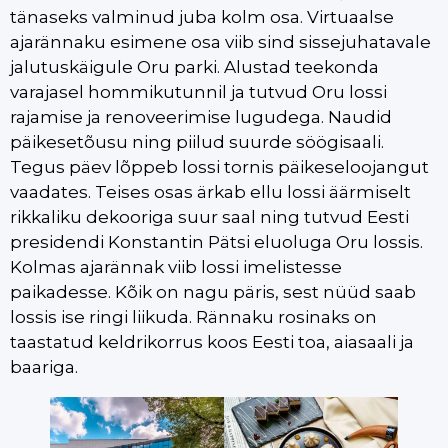
tänaseks valminud juba kolm osa. Virtuaalse
ajarännaku esimene osa viib sind sissejuhatavale
jalutuskäigule Oru parki. Alustad teekonda
varajasel hommikutunnil ja tutvud Oru lossi
rajamise ja renoveerimise lugudega. Naudid
päikesetõusu ning piilud suurde söögisaali.
Tegus päev lõppeb lossi tornis päikeseloojangut
vaadates. Teises osas ärkab ellu lossi äärmiselt
rikkaliku dekooriga suur saal ning tutvud Eesti
presidendi Konstantin Pätsi eluoluga Oru lossis.
Kolmas ajarännak viib lossi imelistesse
paikadesse. Kõik on nagu päris, sest nüüd saab
lossis ise ringi liikuda. Rännaku rosinaks on
taastatud keldrikorrus koos Eesti toa, aiasaali ja
baariga.