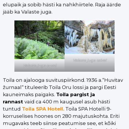
elupaik ja sobib hästi ka nahkhiirtele. Raja äärde
jääb ka Valaste juga.
Valaste juga talvel
Valaste juga suvel
Toila on ajalooga suvituspiirkond. 1936 a.“Huvitav
žurnaal“ tituleerib Toila Oru lossi ja pargi Eesti
kauneimaks paigaks.
Toila pargist ja
rannast
vaid ca 400 m kaugusel asub hästi
tuntud
Toila SPA Hotell.
Toila SPA Hotelli 9-
korruselises hoones on 280 majutuskohta. Eriti
mugavaks teeb siinse peatumise see, et kõiki