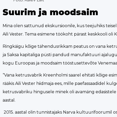
Suurim ja moodsaim
Mina olen sattunud ekskursioonile, kus teejuhiks teise
Aili Vester. Tema esimene töökoht pärast keskkooli oli
Ringkäigu kõige tähendusrikkam peatus on vana ketrusvab
ja Saksa kapitaliga püsti pandud manufaktuuri ajalugu, 
kogu Euroopas ja moodsaim tööstusettevõte Venemaa ke
“Vana ketrusvabrik Kreenholmi saarel ehitati kõige esim
rääkis Aili Vester hiidmaja ees, mille paefassaadidel
ketrusvabriku hingusele minek oli avamäng edasistel
aastal.
2015. aastal olin tunnistajaks Narva kultuurifoorumil o