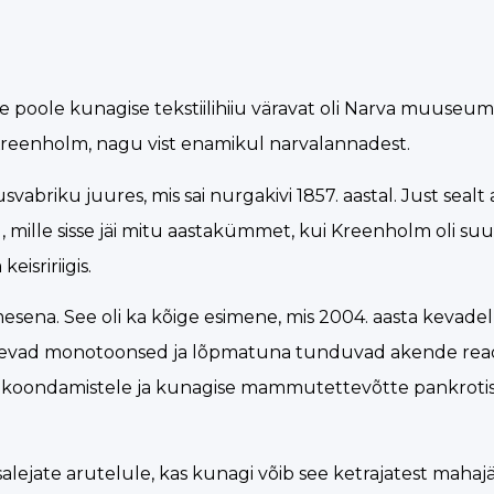
le poole kunagise tekstiilihiiu väravat oli Narva muuseum
 Kreenholm, nagu vist enamikul narvalannadest.
riku juures, mis sai nurgakivi 1857. aastal. Just sealt a
mille sisse jäi mitu aastakümmet, kui Kreenholm oli suuri
isririigis.
esena. See oli ka kõige esimene, mis 2004. aasta kevadel 
 kulgevad monotoonsed ja lõpmatuna tunduvad akende rea
e koondamistele ja kunagise mammutettevõtte pankrotis
salejate arutelule, kas kunagi võib see ketrajatest maha