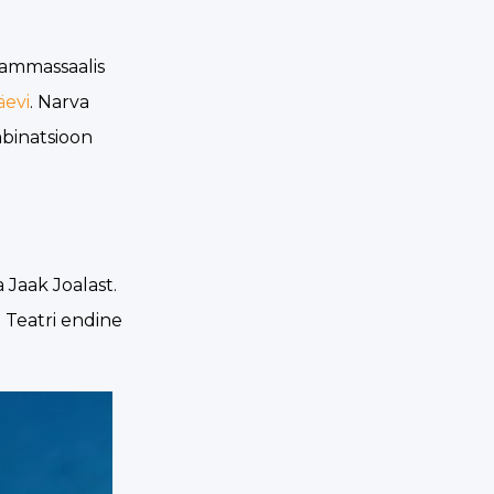
sammassaalis
äevi
. Narva
mbinatsioon
Jaak Joalast.
 Teatri endine