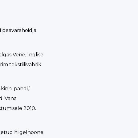
i peavarahoidja
lgas Vene, Inglise
m tekstiilivabrik
kinni pandi,”
d. Vana
tumisele 2010.
jäetud hiigelhoone