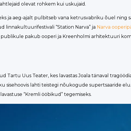
ahtlejaid olevat rohkem kui uskujaid.
ks ja aeg-ajalt pulbitseb vana ketrusvabriku õuel ning 
ud linnakultuurifestivali “Station Narva” ja
Narva ooperip
et publikule pakub ooperi ja Kreenholmi arhitektuuri ko
Tartu Uus Teater, kes lavastas Joala tänaval tragöödia 
 sisehoovis lahti teistegi nõukogude supertsaaride elu.
elavastuse “Kremli ööbikud” tegemiseks.