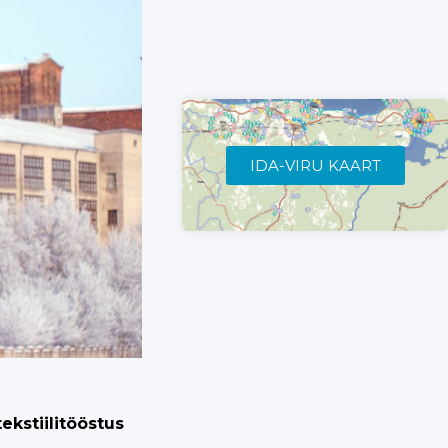
IDA-VIRU KAART
kstiilitööstus