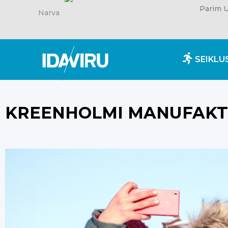
Parim U
Narva
SEIKLU
Esileht
/
Inspiratsioon
/
Kreenholmi manufaktuur – rii
KREENHOLMI MANUFAKTUU