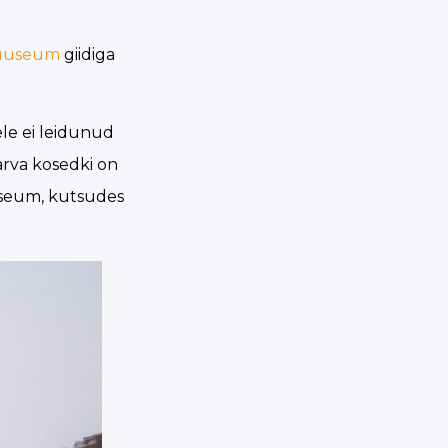
uuseum
giidiga
e ei leidunud
arva kosedki on
useum, kutsudes