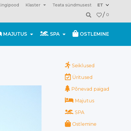
ingipood
Klaster
Teata sündmusest
ET
0
MAJUTUS
SPA
OSTLEMINE
10.03.2022
Seiklused
Üritused
Põnevad paigad
Majutus
SPA
Ostlemine