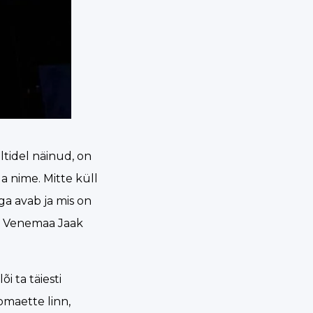
ltidel näinud, on
a nime. Mitte küll
ega avab ja mis on
ui Venemaa Jaak
i ta täiesti
 omaette linn,