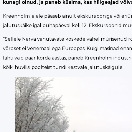
kunagi olnud, ja paneb küsima, kas hiilgeajad või
Kreenholmi alale pääseb ainult ekskursiooniga või eriü
jalutuskäike igal pühapäeval kell 12. Ekskursioonid mu
“Sellele Narva vahutavate koskede vahel mürisenud
võrdset ei Venemaal ega Euroopas. Kuigi masinad enam K
lahti vaid paar korda aastas, paneb Kreenholmi indus
kõiki huvilisi poolteist tundi kestvale jalutuskäigule.