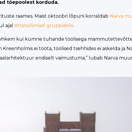
vad tõepoolest korduda.
rituste raames. Maist oktoobri lõpuni korraldab
Narva m
ul ajal
ettetellimisel gruppidele
.
 rohkem kui kümne tuhande töölisega mammutettevõttel
reenholmis ei tööta, töölised tsehhides ei askelda ja N
triaalarhitektuur endiselt vaimustuma,” lubab Narva mu