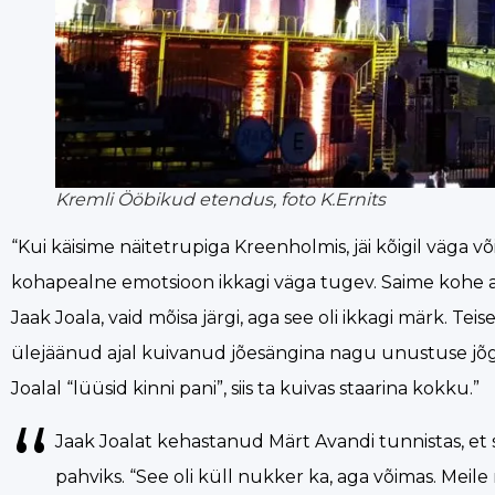
Kremli Ööbikud etendus, foto K.Ernits
“Kui käisime näitetrupiga Kreenholmis, jäi kõigil väga 
kohapealne emotsioon ikkagi väga tugev. Saime kohe aru
Jaak Joala, vaid mõisa järgi, aga see oli ikkagi märk. Te
ülejäänud ajal kuivanud jõesängina nagu unustuse jõg
Joalal “lüüsid kinni pani”, siis ta kuivas staarina kokku.”
Jaak Joalat kehastanud Märt Avandi tunnistas, et s
pahviks. “See oli küll nukker ka, aga võimas. Meile 