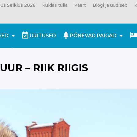
us Seiklus 2026
Kuidas tulla
Kaart
Blogi ja uudised
K
SED
ÜRITUSED
PÕNEVAD PAIGAD
k riigis
R – RIIK RIIGIS