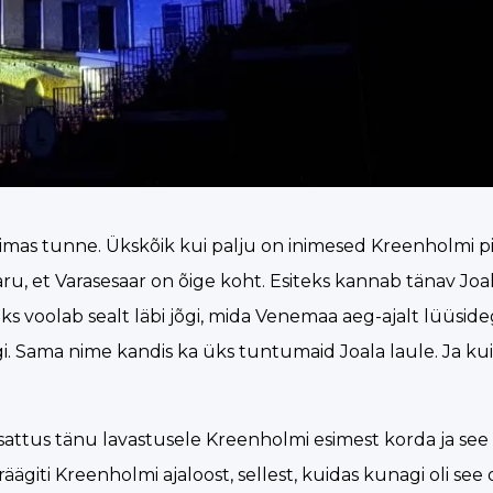
võimas tunne. Ükskõik kui palju on inimesed Kreenholmi pi
, et Varasesaar on õige koht. Esiteks kannab tänav Joal
iseks voolab sealt läbi jõgi, mida Venemaa aeg-ajalt lüüsid
i. Sama nime kandis ka üks tuntumaid Joala laule. Ja k
attus tänu lavastusele Kreenholmi esimest korda ja see lõ
räägiti Kreenholmi ajaloost, sellest, kuidas kunagi oli see