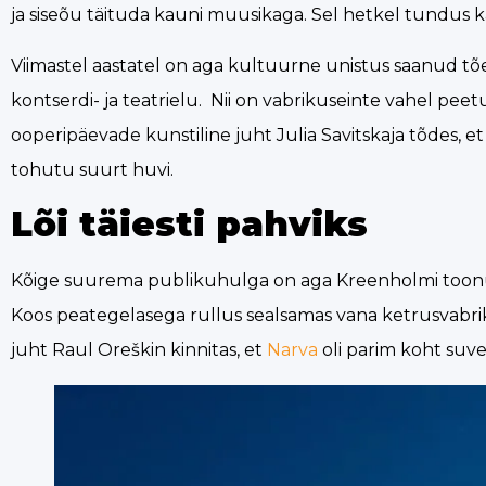
ja siseõu täituda kauni muusikaga. Sel hetkel tundus k
Viimastel aastatel on aga kultuurne unistus saanud tõe
kontserdi- ja teatrielu. Nii on vabrikuseinte vahel peet
ooperipäevade kunstiline juht Julia Savitskaja tõdes, 
tohutu suurt huvi.
Lõi täiesti pahviks
Kõige suurema publikuhulga on aga Kreenholmi toonud 
Koos peategelasega rullus sealsamas vana ketrusvabriku
juht Raul Oreškin kinnitas, et
Narva
oli parim koht suv