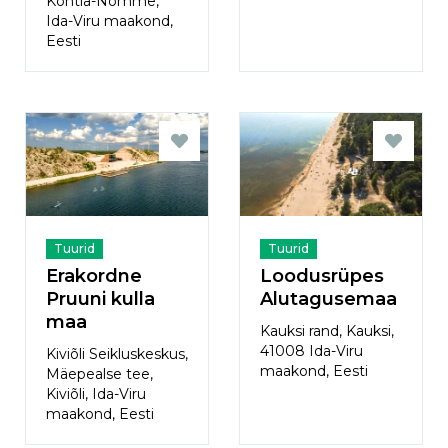
Kohtla-Nõmme,
Ida-Viru maakond,
Eesti
Tuurid
Tuurid
Erakordne
Loodusrüpes
Pruuni kulla
Alutagusemaa
maa
Kauksi rand, Kauksi,
41008 Ida-Viru
Kiviõli Seikluskeskus,
maakond, Eesti
Mäepealse tee,
Kiviõli, Ida-Viru
maakond, Eesti