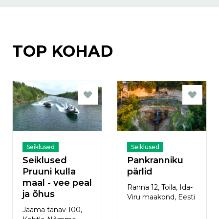
TOP KOHAD
Seiklused
Seiklused
Seiklused
Pankranniku
Pruuni kulla
pärlid
maal - vee peal
Ranna 12, Toila, Ida-
ja õhus
Viru maakond, Eesti
Jaama tänav 100,