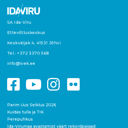
SA Ida-Viru
Ettevõtluskeskus
Keskväljak 4, 41531 Jõhvi
Tel.:
+372 3370 568
info@ivek.ee
Parim Uus Seiklus 2026
Kuidas tulla ja TIK
Perepuhkus
Ida-Virumaa avastamist väärt rekordpaigad