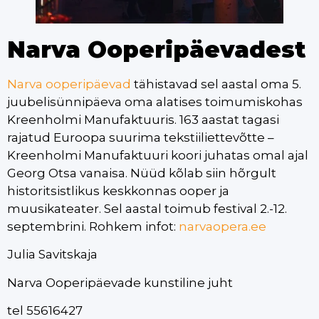
Narva Ooperipäevadest
Narva ooperipäevad
tähistavad sel aastal oma 5.
juubelisünnipäeva oma alatises toimumiskohas
Kreenholmi Manufaktuuris. 163 aastat tagasi
rajatud Euroopa suurima tekstiiliettevõtte –
Kreenholmi Manufaktuuri koori juhatas omal ajal
Georg Otsa vanaisa. Nüüd kõlab siin hõrgult
historitsistlikus keskkonnas ooper ja
muusikateater. Sel aastal toimub festival 2.-12.
septembrini. Rohkem infot:
narvaopera.ee
Julia Savitskaja
Narva Ooperipäevade kunstiline juht
tel 55616427