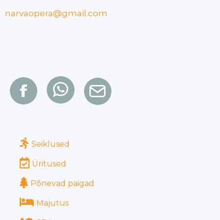
narvaopera@gmail.com
Seiklused
Üritused
Põnevad paigad
Majutus