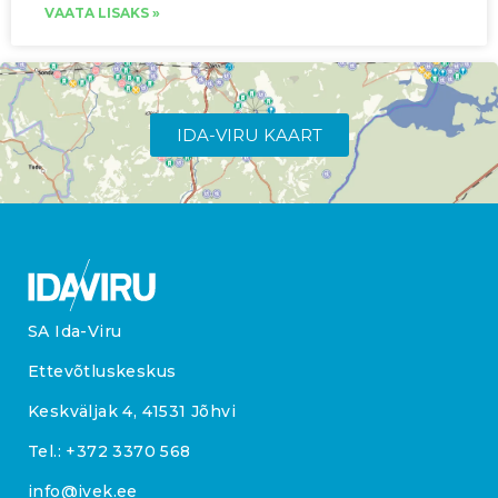
VAATA LISAKS »
IDA-VIRU KAART
SA Ida-Viru
Ettevõtluskeskus
Keskväljak 4, 41531 Jõhvi
Tel.:
+372 3370 568
info@ivek.ee