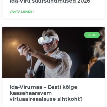
Ida-Viru suursündmused 2026
VAATA LISAKS »
BLOG
Ida-Virumaa – Eesti kõige
kaasahaaravam
virtuaalreaalsuse sihtkoht?