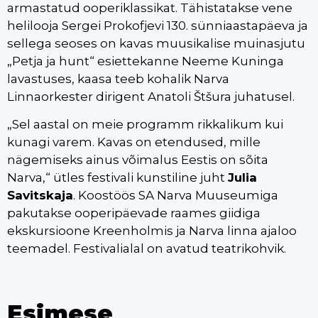
armastatud ooperiklassikat. Tähistatakse vene
helilooja Sergei Prokofjevi 130. sünniaastapäeva ja
sellega seoses on kavas muusikalise muinasjutu
„Petja ja hunt“ esiettekanne Neeme Kuninga
lavastuses, kaasa teeb kohalik Narva
Linnaorkester dirigent Anatoli Štšura juhatusel.
„Sel aastal on meie programm rikkalikum kui
kunagi varem. Kavas on etendused, mille
nägemiseks ainus võimalus Eestis on sõita
Narva,“ ütles festivali kunstiline juht
Julia
Savitskaja
. Koostöös SA Narva Muuseumiga
pakutakse ooperipäevade raames giidiga
ekskursioone Kreenholmis ja Narva linna ajaloo
teemadel. Festivalialal on avatud teatrikohvik.
Esimese