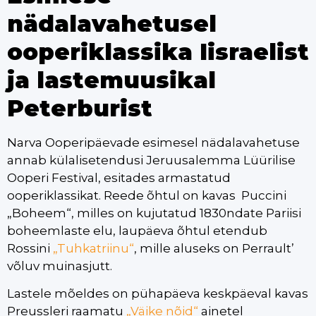
nädalavahetusel
ooperiklassika Iisraelist
ja lastemuusikal
Peterburist
Narva Ooperipäevade esimesel nädalavahetuse
annab külalisetendusi Jeruusalemma Lüürilise
Ooperi Festival, esitades armastatud
ooperiklassikat. Reede õhtul on kavas Puccini
„Boheem“, milles on kujutatud 1830ndate Pariisi
boheemlaste elu, laupäeva õhtul etendub
Rossini
„Tuhkatriinu“
, mille aluseks on Perrault’
võluv muinasjutt.
Lastele mõeldes on pühapäeva keskpäeval kavas
Preussleri raamatu
„Väike nõid“
ainetel