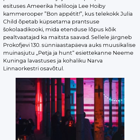
esituses Ameerika helilooja Lee Hoiby
kammerooper ”Bon appétit!”, kus telekokk Julia
Child õpetab küpsetama prantsuse
šokolaadikooki, mida etenduse lõpus kõik
pealtvaatajad ka maitsta saavad. Sellele järgneb
Prokofjevi 130. sünniaastapäeva auks muusikalise
muinasjutu „Petja ja hunt“ esiettekanne Neeme
Kuninga lavastuses ja kohaliku Narva
Linnaorkestri osavõtul.