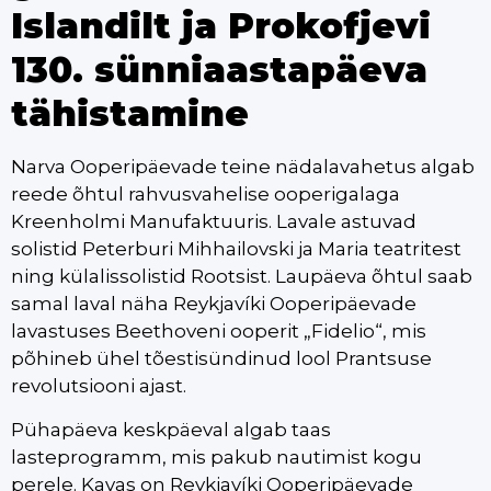
Islandilt ja Prokofjevi
130. sünniaastapäeva
tähistamine
Narva Ooperipäevade teine nädalavahetus algab
reede õhtul rahvusvahelise ooperigalaga
Kreenholmi Manufaktuuris. Lavale astuvad
solistid Peterburi Mihhailovski ja Maria teatritest
ning külalissolistid Rootsist. Laupäeva õhtul saab
samal laval näha Reykjavíki Ooperipäevade
lavastuses Beethoveni ooperit „Fidelio“, mis
põhineb ühel tõestisündinud lool Prantsuse
revolutsiooni ajast.
Pühapäeva keskpäeval algab taas
lasteprogramm, mis pakub nautimist kogu
perele. Kavas on Reykjavíki Ooperipäevade