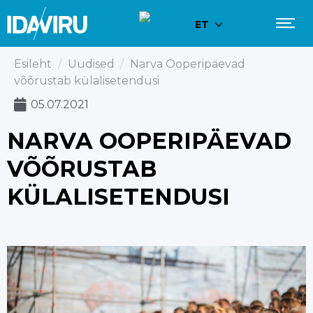
ET
Esileht
/
Uudised
/
Narva Ooperipäevad
võõrustab külalisetendusi
05.07.2021
NARVA OOPERIPÄEVAD
VÕÕRUSTAB
KÜLALISETENDUSI