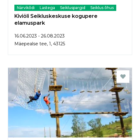
Närvikõdi
Lastega
Seikluspargid
Seiklus õhus
Kiviõli Seikluskeskuse kogupere
elamuspark
16.06.2023 - 26.08.2023
Mäepealse tee, 1, 43125