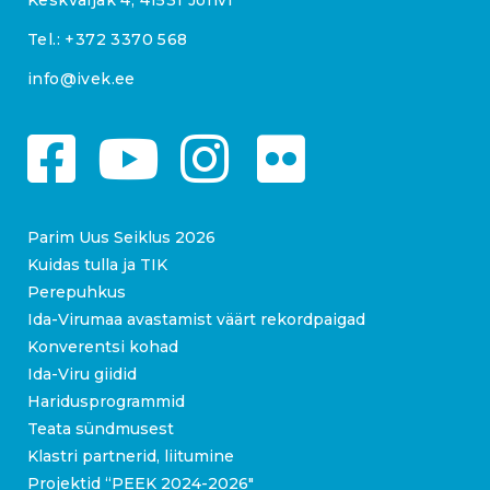
Keskväljak 4, 41531 Jõhvi
Tel.:
+372 3370 568
info@ivek.ee
Parim Uus Seiklus 2026
Kuidas tulla ja TIK
Perepuhkus
Ida-Virumaa avastamist väärt rekordpaigad
Konverentsi kohad
Ida-Viru giidid
Haridusprogrammid
Teata sündmusest
Klastri partnerid, liitumine
Projektid “PEEK 2024-2026″