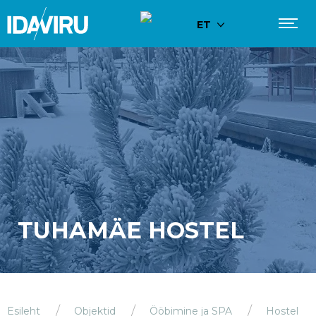
ET
TUHAMÄE HOSTEL
Esileht
Objektid
Ööbimine ja SPA
Hostel