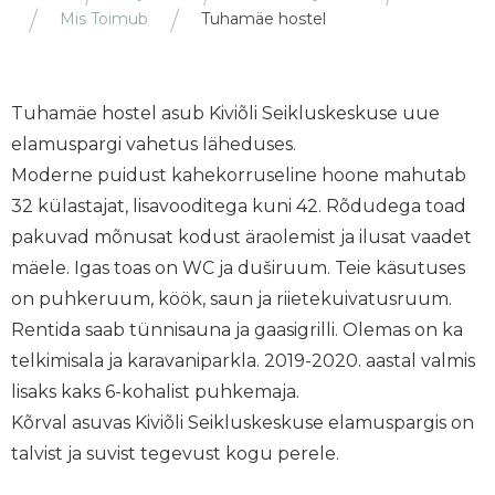
Mis Toimub
Tuhamäe hostel
Tuhamäe hostel asub Kiviõli Seikluskeskuse uue
elamuspargi vahetus läheduses.
Moderne puidust kahekorruseline hoone mahutab
32 külastajat, lisavooditega kuni 42. Rõdudega toad
pakuvad mõnusat kodust äraolemist ja ilusat vaadet
mäele. Igas toas on WC ja duširuum. Teie käsutuses
on puhkeruum, köök, saun ja riietekuivatusruum.
Rentida saab tünnisauna ja gaasigrilli. Olemas on ka
telkimisala ja karavaniparkla. 2019-2020. aastal valmis
lisaks kaks 6-kohalist puhkemaja.
Kõrval asuvas Kiviõli Seikluskeskuse elamuspargis on
talvist ja suvist tegevust kogu perele.