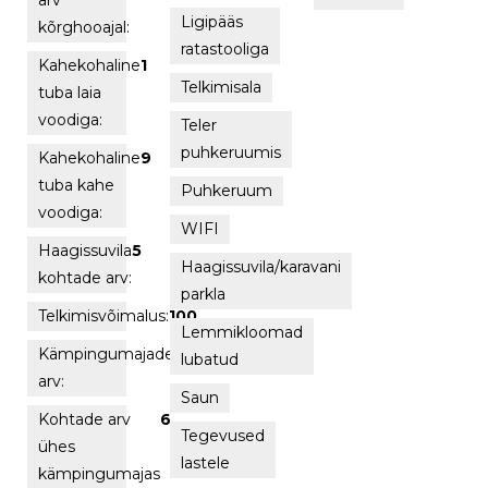
Ligipääs
kõrghooajal:
ratastooliga
Kahekohaline
1
Telkimisala
tuba laia
voodiga:
Teler
puhkeruumis
Kahekohaline
9
tuba kahe
Puhkeruum
voodiga:
WIFI
Haagissuvila
5
Haagissuvila/karavani
kohtade arv:
parkla
Telkimisvõimalus:
100
Lemmikloomad
Kämpingumajade
2
lubatud
arv:
Saun
Kohtade arv
6
Tegevused
ühes
lastele
kämpingumajas