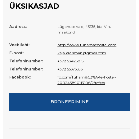
ÜKSIKASJAD
Aadress:
Lüganuse vald, 43135, Ida-Viru
maakond
Veebileht:
http://www.tuhamaehostel.com
E-post:
kaja.kreisman@gmail.com
Telefoninumber:
+372 53425015
Telefoninumber:
+372 55575556
Facebook:
fb.com/Tuham%C3%A4e-hostel-
200243890113106/?fref=ts
BRONEERIMINE