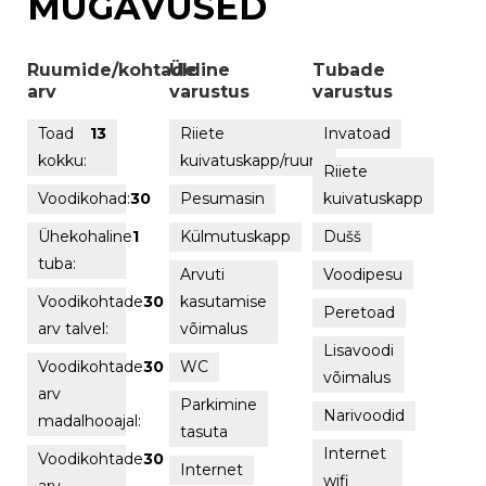
MUGAVUSED
Ruumide/kohtade
Üldine
Tubade
arv
varustus
varustus
Toad
13
Riiete
Invatoad
kokku:
kuivatuskapp/ruum
Riiete
Voodikohad:
30
Pesumasin
kuivatuskapp
Ühekohaline
1
Külmutuskapp
Dušš
tuba:
Arvuti
Voodipesu
Voodikohtade
30
kasutamise
Peretoad
arv talvel:
võimalus
Lisavoodi
Voodikohtade
30
WC
võimalus
arv
Parkimine
Narivoodid
madalhooajal:
tasuta
Internet
Voodikohtade
30
Internet
wifi
arv