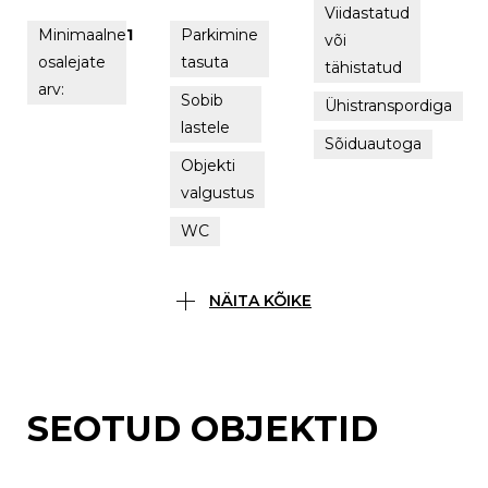
Viidastatud
Minimaalne
1
Parkimine
või
osalejate
tasuta
tähistatud
arv:
Sobib
Ühistranspordiga
lastele
Sõiduautoga
Objekti
valgustus
WC
NÄITA KÕIKE
SEOTUD OBJEKTID