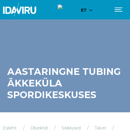
ET
AASTARINGNE TUBING
ÄKKEKÜLA
SPORDIKESKUSES
Esileht
Objektid
Seiklused
Talvel