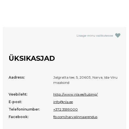
Lisage minu valikutesse
ÜKSIKASJAD
Aadress:
Jalgratta tee, 5, 20603, Narva, Ida-Viru
maakond
Veebileht:
http://www.nla.ee/tubing/
E-post:
info@nla.ee
Telefoninumber:
+372 3599000
Facebook:
fb.com/narvalinnaarendus