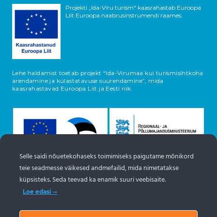
Projekti „Ida-Viru turism“ kaasrahastab Euroopa
Liit Euroopa naabrusinstrumendi raames.
Lehe haldamist toetab projekt “Ida-Virumaa kui turismisihtkoha
arendamine ja külastatavuse suurendamine”, mida
kaasrahastavad Euroopa Liit ja Eesti riik.
Selle saidi nõuetekohaseks toimimiseks paigutame mõnikord
teie seadmesse väikesed andmefailid, mida nimetatakse
küpsisteks. Seda teevad ka enamik suuri veebisaite.
Loe edasi
Objektide info pärineb Eesti turismiportaalist
www.puhkaeestis.ee