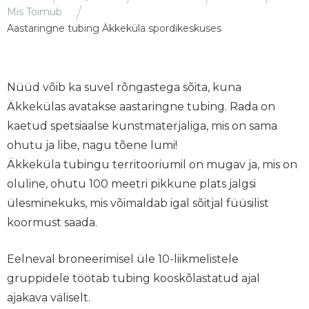
Mis Toimub
Aastaringne tubing Äkkeküla spordikeskuses
Nüüd võib ka suvel rõngastega sõita, kuna
Äkkekülas avatakse aastaringne tubing. Rada on
kaetud spetsiaalse kunstmaterjaliga, mis on sama
ohutu ja libe, nagu tõene lumi!
Äkkeküla tubingu territooriumil on mugav ja, mis on
oluline, ohutu 100 meetri pikkune plats jalgsi
ülesminekuks, mis võimaldab igal sõitjal füüsilist
koormust saada.
Eelneval broneerimisel üle 10-liikmelistele
gruppidele töötab tubing kooskõlastatud ajal
ajakava väliselt.