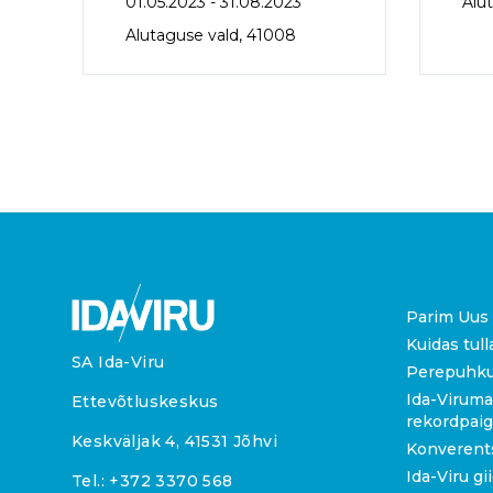
01.05.2023 - 31.08.2023
Alu
Alutaguse vald, 41008
Parim Uus 
Kuidas tull
SA Ida-Viru
Perepuhk
Ida-Viruma
Ettevõtluskeskus
rekordpai
Keskväljak 4, 41531 Jõhvi
Konverent
Ida-Viru gi
Tel.:
+372 3370 568