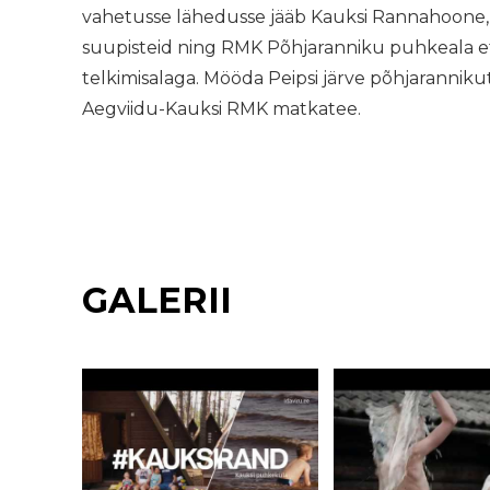
vahetusse lähedusse jääb Kauksi Rannahoone, ku
suupisteid ning RMK Põhjaranniku puhkeala e
telkimisalaga. Mööda Peipsi järve põhjaranniku
Aegviidu-Kauksi RMK matkatee.
GALERII