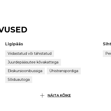
VUSED
Ligipääs
Sih
Viidastatud või tähistatud
Pe
Juurdepääsutee kõvakattega
Ekskursioonibussiga
Ühistranspordiga
Sõiduautoga
NÄITA KÕIKE