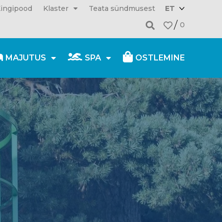
ingipood
Klaster
Teata sündmusest
ET
0
MAJUTUS
SPA
OSTLEMINE