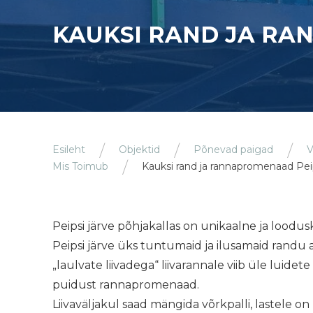
KAUKSI RAND JA RA
Esileht
Objektid
Põnevad paigad
V
Mis Toimub
Kauksi rand ja rannapromenaad Peip
Peipsi järve põhjakallas on unikaalne ja loodu
Peipsi järve üks tuntumaid ja ilusamaid randu 
„laulvate liivadega“ liivarannale viib üle luidet
puidust rannapromenaad.
Liivaväljakul saad mängida võrkpalli, lastele o