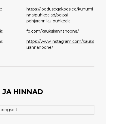
:
https://loodusegakoos.ee/kuhumi
nna/puhkealad/peipsi-
pohjaranniku-puhkeala
k:
fb.com/kauksirannahoone/
m:
https://www.instagram.com/kauks
i.rannahoone/
 JA HINNAD
ringselt