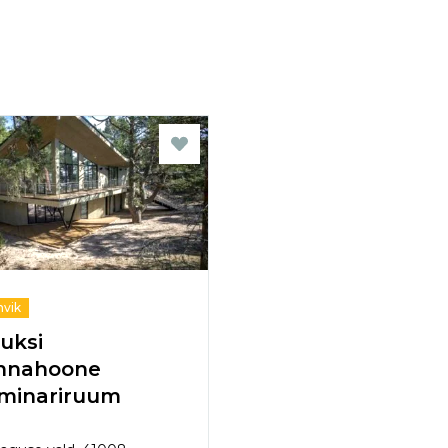
hvik
uksi
nnahoone
minariruum