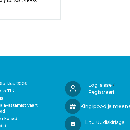
taguse vald, 41008
Seiklus 2026
Logi sisse
/
a ja TIK
Registreeri
us
a avastamist väärt
Kingipood ja meen
gad
si kohad
Liitu uudiskirjaga
idid