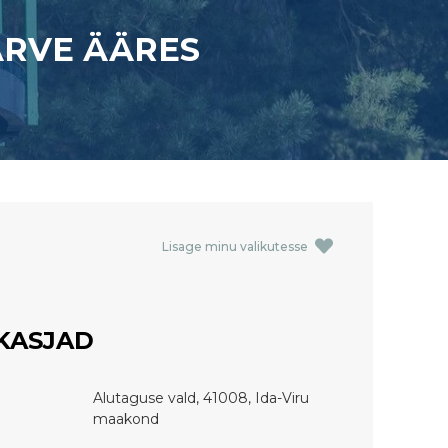
ÄRVE ÄÄRES
Lisage minu valikutesse
KASJAD
Alutaguse vald, 41008, Ida-Viru
maakond