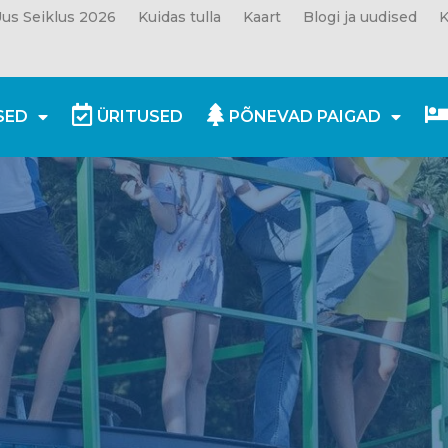
us Seiklus 2026
Kuidas tulla
Kaart
Blogi ja uudised
K
SED
ÜRITUSED
PÕNEVAD PAIGAD