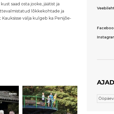
st saad osta jooke, jäätist ja
Veebileht
ttevalmistatud lõkkekohtade ja
t Kauksisse välja kulgeb ka Penijõe-
Faceboo
Instagra
AJAD
Ööpäeva