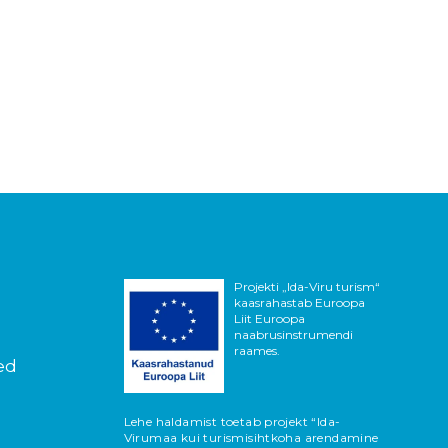
Projekti „Ida-Viru turism“
kaasrahastab Euroopa
Liit Euroopa
naabrusinstrumendi
raames.
ed
Lehe haldamist toetab projekt “Ida-
Virumaa kui turismisihtkoha arendamine