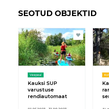
SEOTUD OBJEKTID
Veepeal
Ko
Kauksi SUP
Ka
varustuse
ra
rendiautomaat
se