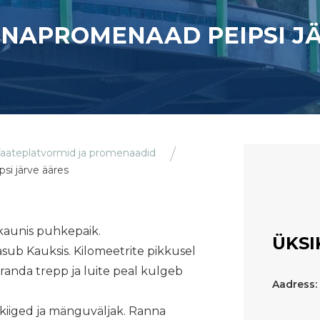
NNAPROMENAAD PEIPSI J
aateplatvormid ja promenaadid
si järve ääres
skaunis puhkepaik.
ÜKSI
asub Kauksis. Kilomeetrite pikkusel
e randa trepp ja luite peal kulgeb
Aadress:
n kiiged ja mänguväljak. Ranna