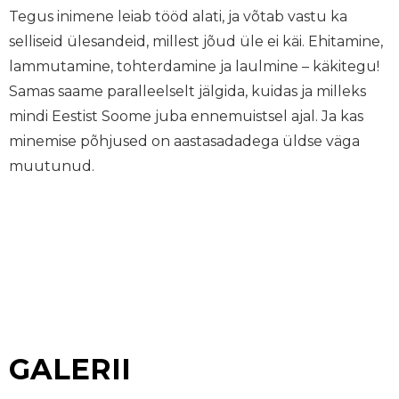
Tegus inimene leiab tööd alati, ja võtab vastu ka
selliseid ülesandeid, millest jõud üle ei käi. Ehitamine,
lammutamine, tohterdamine ja laulmine – käkitegu!
Samas saame paralleelselt jälgida, kuidas ja milleks
mindi Eestist Soome juba ennemuistsel ajal. Ja kas
minemise põhjused on aastasadadega üldse väga
muutunud.
GALERII