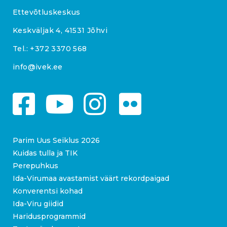
Ettevõtluskeskus
Keskväljak 4, 41531 Jõhvi
Tel.:
+372 3370 568
info@ivek.ee
Parim Uus Seiklus 2026
Kuidas tulla ja TIK
Perepuhkus
Ida-Virumaa avastamist väärt rekordpaigad
Konverentsi kohad
Ida-Viru giidid
Haridusprogrammid