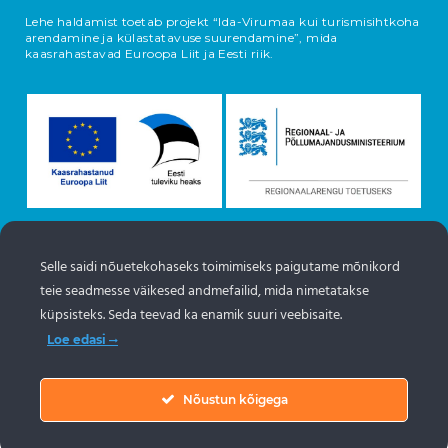
Lehe haldamist toetab projekt “Ida-Virumaa kui turismisihtkoha
arendamine ja külastatavuse suurendamine”, mida
kaasrahastavad Euroopa Liit ja Eesti riik.
Selle saidi nõuetekohaseks toimimiseks paigutame mõnikord
Objektide info pärineb Eesti turismiportaalist
teie seadmesse väikesed andmefailid, mida nimetatakse
www.puhkaeestis.ee
küpsisteks. Seda teevad ka enamik suuri veebisaite.
Loe edasi
Nõustun kõigega