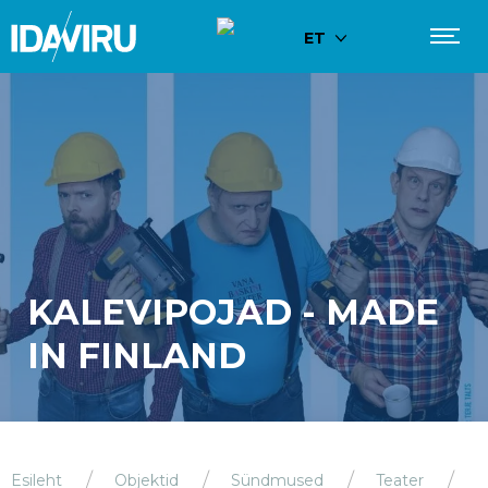
ET
KALEVIPOJAD - MADE
IN FINLAND
Esileht
Objektid
Sündmused
Teater