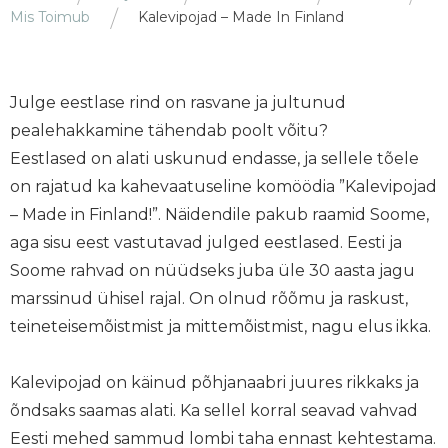
Mis Toimub
Kalevipojad – Made In Finland
Julge eestlase rind on rasvane ja jultunud
pealehakkamine tähendab poolt võitu?
Eestlased on alati uskunud endasse, ja sellele tõele
on rajatud ka kahevaatuseline komöödia ”Kalevipojad
– Made in Finland!”. Näidendile pakub raamid Soome,
aga sisu eest vastutavad julged eestlased. Eesti ja
Soome rahvad on nüüdseks juba üle 30 aasta jagu
marssinud ühisel rajal. On olnud rõõmu ja raskust,
teineteisemõistmist ja mittemõistmist, nagu elus ikka.
Kalevipojad on käinud põhjanaabri juures rikkaks ja
õndsaks saamas alati. Ka sellel korral seavad vahvad
Eesti mehed sammud lombi taha ennast kehtestama.