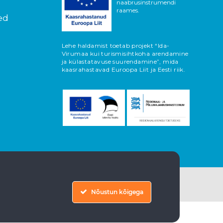
naabrusinstrumendi
raames.
ed
Lehe haldamist toetab projekt “Ida-
Virumaa kui turismisihtkoha arendamine
ja külastatavuse suurendamine”, mida
kaasrahastavad Euroopa Liit ja Eesti riik.
Nõustun kõigega