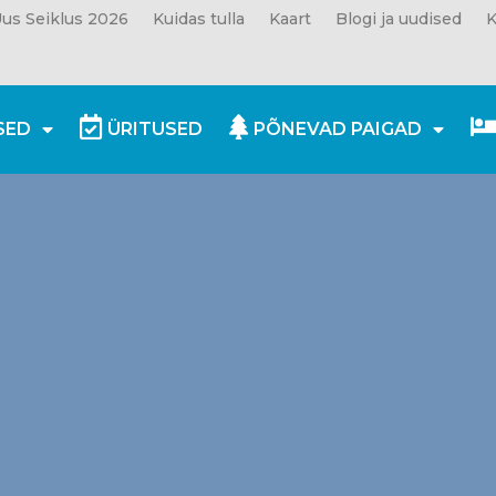
us Seiklus 2026
Kuidas tulla
Kaart
Blogi ja uudised
K
SED
ÜRITUSED
PÕNEVAD PAIGAD