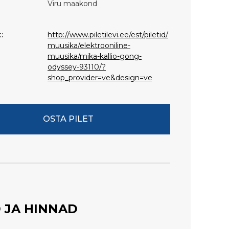
Viru maakond
:
http://www.piletilevi.ee/est/piletid/
muusika/elektrooniline-
muusika/mika-kallio-gong-
odyssey-93110/?
shop_provider=ve&design=ve
OSTA PILET
 JA HINNAD