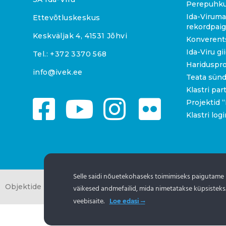
Perepuhk
Ida-Viruma
Ettevõtluskeskus
rekordpai
Keskväljak 4, 41531 Jõhvi
Konverent
Ida-Viru gi
Tel.:
+372 3370 568
Hariduspr
info@ivek.ee
Teata sün
Klastri par
Projektid
Klastri logi
Selle saidi nõuetekohaseks toimimiseks paigutame
Objektide info pärineb Eesti turismiportaalist
www.puhkaees
väikesed andmefailid, mida nimetatakse küpsisteks
veebisaite.
Loe edasi