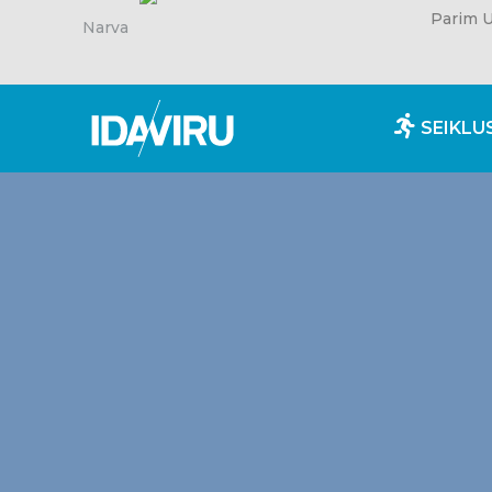
Parim U
Narva
SEIKLU