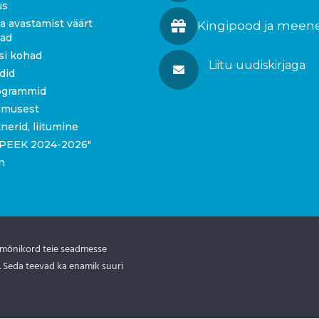
us
a avastamist väärt
Kingipood ja meen
gad
si kohad
Liitu uudiskirjaga
idid
ogrammid
dmusest
tnerid, liitumine
 “PEEK 2024-2026″
n
 mõnikord teie seadmesse
tis.ee
. Seda teevad ka enamik suuri