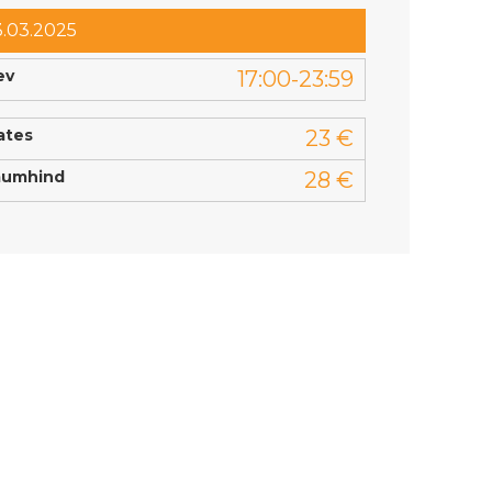
3.03.2025
ev
17:00-23:59
ates
23 €
mumhind
28 €