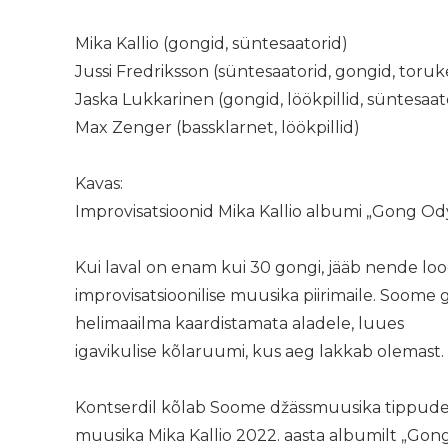
Mika Kallio (gongid, süntesaatorid)
Jussi Fredriksson (süntesaatorid, gongid, toruk
Jaska Lukkarinen (gongid, löökpillid, süntesaat
Max Zenger (bassklarnet, löökpillid)
Kavas:
Improvisatsioonid Mika Kallio albumi „Gong O
Kui laval on enam kui 30 gongi, jääb nende lo
improvisatsioonilise muusika piirimaile. Soome
helimaailma kaardistamata aladele, luues
igavikulise kõlaruumi, kus aeg lakkab olemast.
Kontserdil kõlab Soome džässmuusika tippud
muusika Mika Kallio 2022. aasta albumilt „Gon