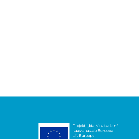
Projekti „Ida-Viru turism“
kaasrahastab Euroopa
Liit Euroopa