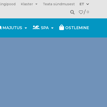
ingipood
Klaster
Teata sündmusest
ET
0
MAJUTUS
SPA
OSTLEMINE