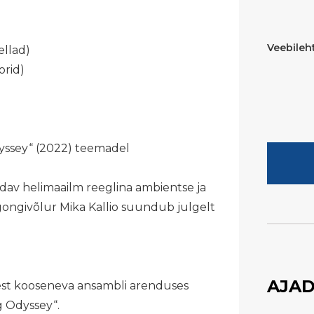
Veebileht
ellad)
orid)
dyssey“ (2022) teemadel
odav helimaailm reeglina ambientse ja
 gongivõlur Mika Kallio suundub julgelt
AJAD
est kooseneva ansambli arenduses
g Odyssey“.