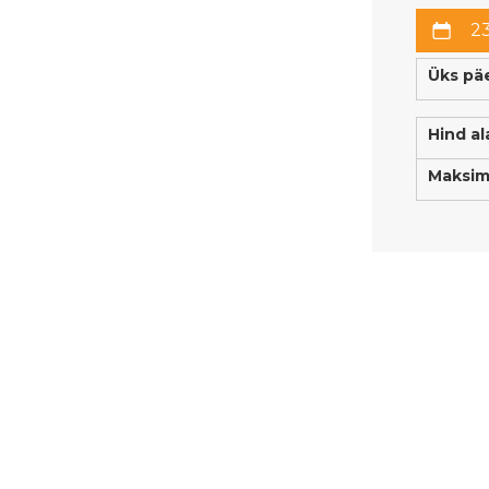
2
Üks pä
Hind al
Maksi