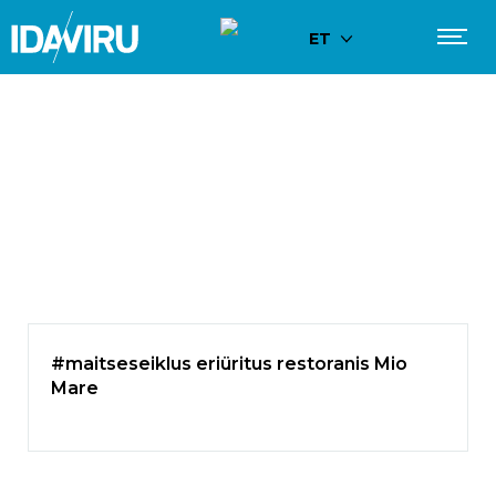
ET
#maitseseiklus eriüritus restoranis Mio
Mare