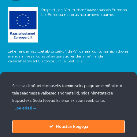
Projekti „Ida-Viru turism“ kaasrahastab Euroopa
Liit Euroopa naabrusinstrumendi raames.
Lehe haldamist toetab projekt “Ida-Virumaa kui turismisihtkoha
arendamine ja külastatavuse suurendamine”, mida
kaasrahastavad Euroopa Liit ja Eesti riik.
Selle saidi nõuetekohaseks toimimiseks paigutame mõnikord
teie seadmesse väikesed andmefailid, mida nimetatakse
küpsisteks. Seda teevad ka enamik suuri veebisaite.
Loe edasi
Nõustun kõigega
Objektide info pärineb Eesti turismiportaalist
www.puhkaeestis.ee