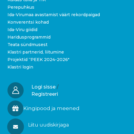
Perepuhkus
Ida-Virumaa avastamist väärt rekordpaigad
Konverentsi kohad
Ida-Viru giidid
Haridusprogrammid
Teata sündmusest
Klastri partnerid, liitumine
Projektid “PEEK 2024-2026″
Klastri login
Logi sisse
/
Registreeri
Kingipood ja meened
Liitu uudiskirjaga