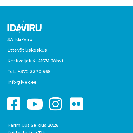
SA Ida-Viru
Ettevõtluskeskus
Keskväljak 4, 41531 Jõhvi
Tel.:
+372 3370 568
info@ivek.ee
Parim Uus Seiklus 2026
Kuidas tulla ja TIK