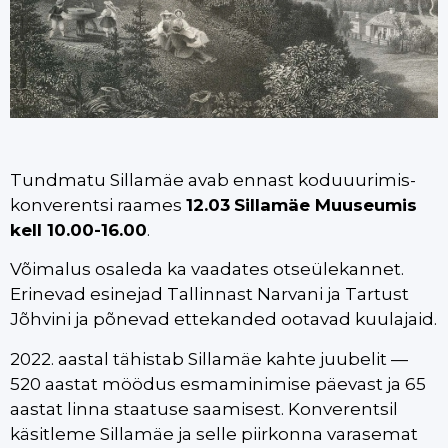
Tundmatu Sillamäe avab ennast koduuurimis-
konverentsi raames
12.03
Sillamäe Muuseumis
kell 10.00-16.00
.
Võimalus osaleda ka vaadates otseülekannet.
Erinevad esinejad Tallinnast Narvani ja Tartust
Jõhvini ja põnevad ettekanded ootavad kuulajaid.
2022. aastal tähistab Sillamäe kahte juubelit —
520 aastat möödus esmaminimise päevast ja 65
aastat linna staatuse saamisest. Konverentsil
käsitleme Sillamäe ja selle piirkonna varasemat