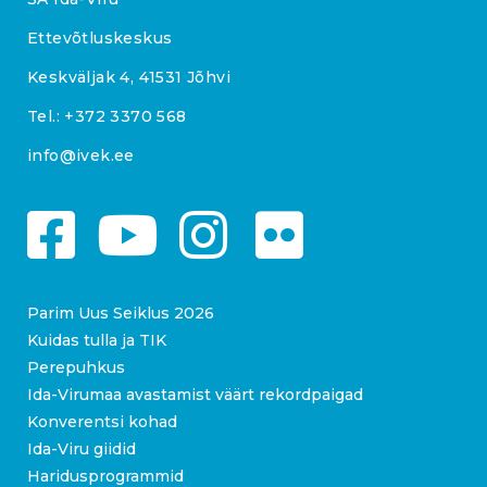
Ettevõtluskeskus
Keskväljak 4, 41531 Jõhvi
Tel.:
+372 3370 568
info@ivek.ee
Parim Uus Seiklus 2026
Kuidas tulla ja TIK
Perepuhkus
Ida-Virumaa avastamist väärt rekordpaigad
Konverentsi kohad
Ida-Viru giidid
Haridusprogrammid