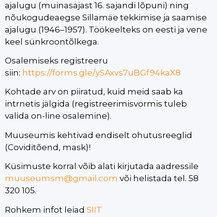
ajalugu (muinasajast 16. sajandi lõpuni) ning
nõukogudeaegse Sillamäe tekkimise ja saamise
ajalugu (1946–1957). Töökeelteks on eesti ja vene
keel sünkroontõlkega.
Osalemiseks registreeru
siin:
https://forms.gle/ySAxvs7uBGf94kaX8
Kohtade arv on piiratud, kuid meid saab ka
intrnetis jälgida (registreerimisvormis tuleb
valida on-line osalemine).
Muuseumis kehtivad endiselt ohutusreeglid
(Coviditõend, mask)!
Küsimuste korral võib alati kirjutada aadressile
muuseumsm@gmail.com
või helistada tel. 58
320 105.
Rohkem infot leiad
SIIT