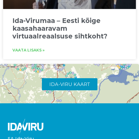
Ida-Virumaa – Eesti kõige
kaasahaaravam
virtuaalreaalsuse sihtkoht?
VAATA LISAKS »
IDA-VIRU KAART
SA Ida-Viru