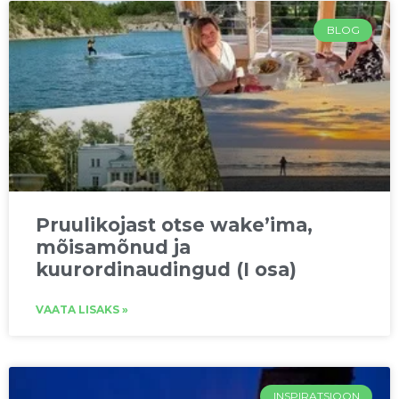
BLOG
Pruulikojast otse wake’ima,
mõisamõnud ja
kuurordinaudingud (I osa)
VAATA LISAKS »
INSPIRATSIOON