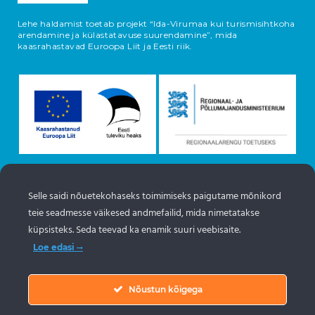
Lehe haldamist toetab projekt “Ida-Virumaa kui turismisihtkoha
arendamine ja külastatavuse suurendamine”, mida
kaasrahastavad Euroopa Liit ja Eesti riik.
Selle saidi nõuetekohaseks toimimiseks paigutame mõnikord
Objektide info pärineb Eesti turismiportaalist
teie seadmesse väikesed andmefailid, mida nimetatakse
www.puhkaeestis.ee
küpsisteks. Seda teevad ka enamik suuri veebisaite.
Loe edasi
Nõustun kõigega