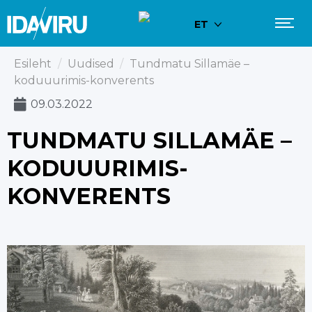
ET
Esileht
/
Uudised
/
Tundmatu Sillamäe –
koduuurimis-konverents
09.03.2022
TUNDMATU SILLAMÄE –
KODUUURIMIS-
KONVERENTS