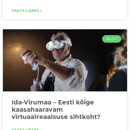
VAATA LISAKS »
BLOG
Ida-Virumaa – Eesti kõige
kaasahaaravam
virtuaalreaalsuse sihtkoht?
VAATA LISAKS »