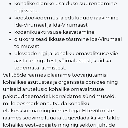
kohalike elanike usalduse suurendamine
riigi vastu;
koostöökogemus ja edulugude rääkimine
Ida-Virumaal ja Ida-Virumaast;
kodanikuaktiivsuse kasvatamine;
olukorra teadlikkuse tõstmine Ida-Virumaal
toimuvast;
ülevaade riigi ja kohaliku omavalitsuse viie
aasta arengutest, võimalustest, kuid ka
tegemata jätmistest.
Välitööde raames plaanime töövarjutamisi
kohalikes asutustes ja organisatsioonides ning
ühiseid arutelusid kohalike omavalitsuse
pakutud teemadel. Korraldame sündmuseid,
mille eesmärk on tutvuda kohaliku
elukeskkonna ning inimestega. Ettevõtmiste
raames soovime luua ja tugevdada ka kontakte
kohalike eestvedajate ning riigisektori juhtide