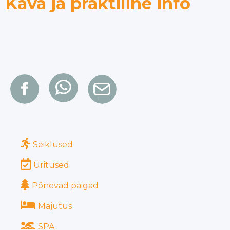
Kava ja praktiline info
Seiklused
Üritused
Põnevad paigad
Majutus
SPA