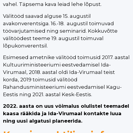
vahel. Täpsema kava leiad lehe lõpust.
Välitööd saavad alguse 15. augustil
avakonverentsiga. 16.-18. augustil toimuvad
töövarjutamised ning seminarid. Kokkuvõtte
välitöödest teeme 19. augustil toimuval
lõpukonverentsil.
Esimesed ametnike välitööd toimusid 2017. aastal
Kultuuriministeeriumi eestvedamisel Ida-
Virumaal, 2018. aastal oldi Ida-Virumaal teist
korda, 2019 toimusid välitööd
Rahandusministeeriumi eestvedamisel Kagu-
Eestis ning 2021. aastal Kesk-Eestis.
2022. aasta on uus võimalus olulistel teemadel
kaasa rääkida ja Ida-Virumaal kontakte luua
ning uusi algatusi planeerida.