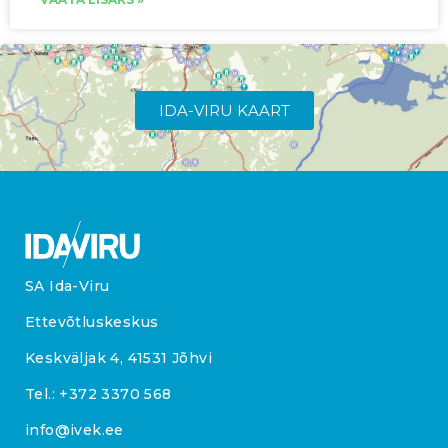
IDA-VIRU KAART
SA Ida-Viru
Ettevõtluskeskus
Keskväljak 4, 41531 Jõhvi
Tel.:
+372 3370 568
info@ivek.ee