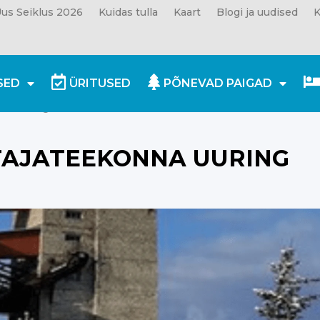
us Seiklus 2026
Kuidas tulla
Kaart
Blogi ja uudised
K
SED
ÜRITUSED
PÕNEVAD PAIGAD
na uuring
STAJATEEKONNA UURING