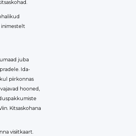
kitsaskohad.
ohalikud
 inimestelt
irumaad juba
pradele. Ida-
kul piirkonnas
t vajavad hooned,
ooduspakkumiste
Viin. Kitsaskohana
a visiitkaart.