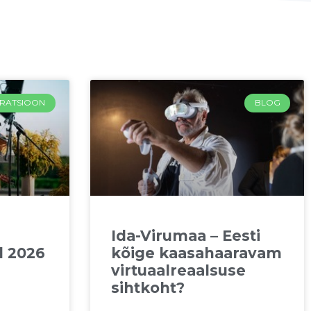
IRATSIOON
BLOG
Ida-Virumaa – Eesti
 2026
kõige kaasahaaravam
virtuaalreaalsuse
sihtkoht?