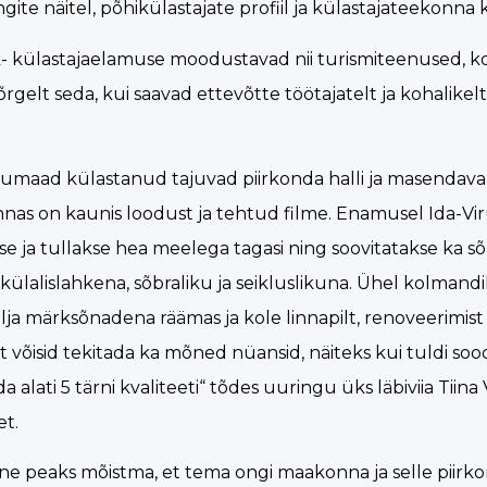
e näitel, põhikülastajate profiil ja külastajateekonna 
vik- külastajaelamuse moodustavad nii turismiteenused, k
gelt seda, kui saavad ettevõtte töötajatelt ja kohalikelt
-Virumaad külastanud tajuvad piirkonda halli ja masendava
onnas on kaunis loodust ja tehtud filme. Enamusel Ida-V
se ja tullakse hea meelega tagasi ning soovitatakse ka sõ
lalislahkena, sõbraliku ja seikluslikuna. Ühel kolmandi
älja märksõnadena räämas ja kole linnapilt, renoveerimis
 võisid tekitada ka mõned nüansid, näiteks kui tuldi s
lati 5 tärni kvaliteeti“ tõdes uuringu üks läbiviia Tiina 
et.
ne peaks mõistma, et tema ongi maakonna ja selle piirkonn