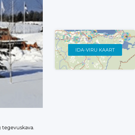
IDA-VIRU KAART
ng tegevuskava.