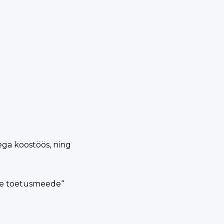
ega koostöös, ning
ise toetusmeede“