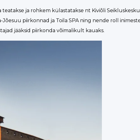
 teatakse ja rohkem külastatakse nt Kiviõli Seikluskesk
esuu piirkonnad ja Toila SPA ning nende roll inimestel
tajad jääksid piirkonda võimalikult kauaks.