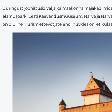
Uuringust joonistusid välja ka maakonna majakad, mida
elamuspark, Eesti Kaevandusmuuseum, Narva ja Narva-Jõ
on oluline. Turismiettevõtjate endi huvides on, et külas