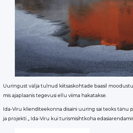
Uuringust välja tulnud kiitsaskohtade baasil moodustus
mis ajaplaanis tegevusi ellu viima hakatakse.
Ida-Viru klienditeekonna disaini uuring sai teoks tä
ja projekti „ Ida-Viru kui turismisihtkoha edasiarendami