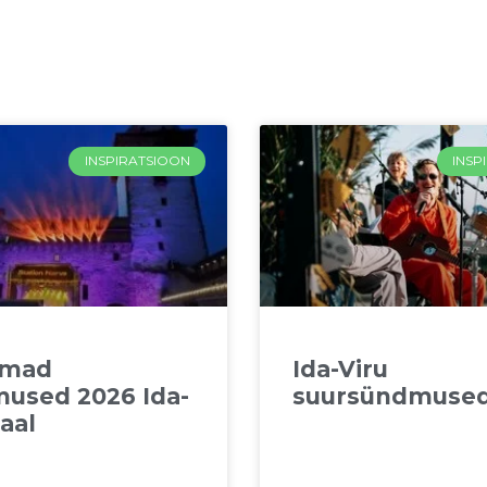
INSPIRATSIOON
INSP
emad
Ida-Viru
used 2026 Ida-
suursündmused
aal