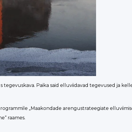
 tegevuskava. Paika said elluviidavad tegevused ja kell
nu programmile „Maakondade arengustrateegiate elluviim
ne“ raames.