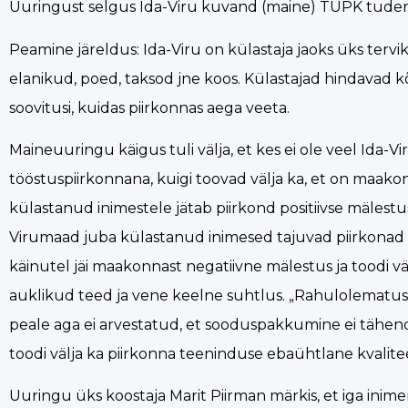
Uuringust selgus Ida-Viru kuvand (maine) TÜPK tudengit
Peamine järeldus: Ida-Viru on külastaja jaoks üks ter
elanikud, poed, taksod jne koos. Külastajad hindavad kõr
soovitusi, kuidas piirkonnas aega veeta.
Maineuuringu käigus tuli välja, et kes ei ole veel Ida
tööstuspiirkonnana, kuigi toovad välja ka, et on maak
külastanud inimestele jätab piirkond positiivse mälestu
Virumaad juba külastanud inimesed tajuvad piirkonad kü
käinutel jäi maakonnast negatiivne mälestus ja toodi v
auklikud teed ja vene keelne suhtlus. „Rahulolematust
peale aga ei arvestatud, et sooduspakkumine ei tähenda a
toodi välja ka piirkonna teeninduse ebaühtlane kvalite
Uuringu üks koostaja Marit Piirman märkis, et iga inime