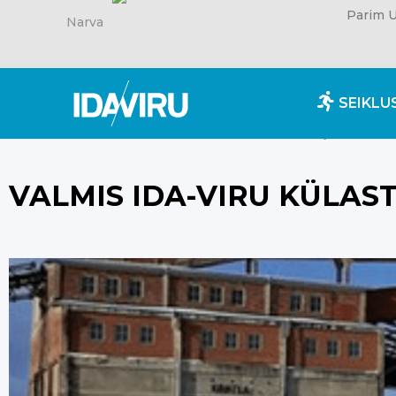
Parim U
Narva
SEIKLU
Esileht
/
Uudised
/
Valmis Ida-Viru külastajateekon
VALMIS IDA-VIRU KÜLA