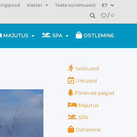
ingipood
Klaster
Teata sündmusest
ET
0
MAJUTUS
SPA
OSTLEMINE
21.04.2021
Seiklused
Üritused
Põnevad paigad
Majutus
SPA
Ostlemine