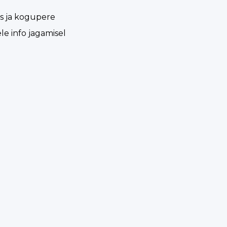
us ja kogupere
e info jagamisel