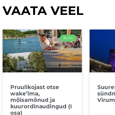
VAATA VEEL
BLOG
Pruulikojast otse
Suur
wake’ima,
sündm
mõisamõnud ja
Virum
kuurordinaudingud (I
osa)