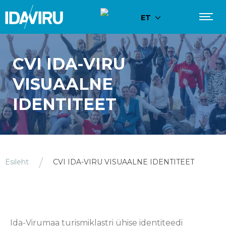
ET
CVI IDA-VIRU
VISUAALNE
IDENTITEET
Esileht
CVI IDA-VIRU VISUAALNE IDENTITEET
Ida-Virumaa turismiklastri ühise identiteedi