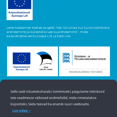
Lehe haldamist toetab projekt “Ida-Virumaa kui turismisihtkoha
arendamine ja külastatavuse suurendamine”, mida
kaasrahastavad Euroopa Liit ja Eesti riik.
Selle saidi nõuetekohaseks toimimiseks paigutame mõnikord
Objektide info pärineb Eesti turismiportaalist
teie seadmesse väikesed andmefailid, mida nimetatakse
www.puhkaeestis.ee
küpsisteks. Seda teevad ka enamik suuri veebisaite.
Loe edasi