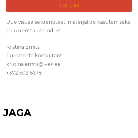
CVI failid
Uue visuaalse identiteeti materjalide kasutamiseks
palun võtta ühendust.
Kristina Ernits
Turismiinfo konsultant
kristina.ernits@ivek.ee
+372 502 6678
JAGA