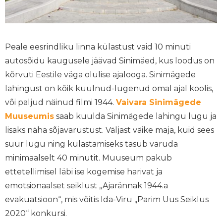
Peale eesrindliku linna külastust vaid 10 minuti
autosõidu kaugusele jäävad Sinimäed, kus loodus on
kõrvuti Eestile väga olulise ajalooga. Sinimägede
lahingust on kõik kuulnud-lugenud omal ajal koolis,
või paljud näinud filmi 1944.
Vaivara Sinimägede
Muuseumis
saab kuulda Sinimägede lahingu lugu ja
lisaks näha sõjavarustust. Väljast väike maja, kuid sees
suur lugu ning külastamiseks tasub varuda
minimaalselt 40 minutit. Muuseum pakub
ettetellimisel läbi ise kogemise harivat ja
emotsionaalset seiklust „Ajarännak 1944.a
evakuatsioon“, mis võitis Ida-Viru „Parim Uus Seiklus
2020“ konkursi.