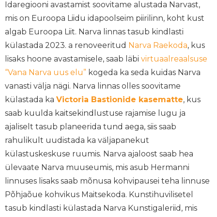
Idaregiooni avastamist soovitame alustada Narvast,
mis on Euroopa Liidu idapoolseim piirilinn, koht kust
algab Euroopa Liit. Narva linnas tasub kindlasti
külastada 2023. a renoveeritud
Narva Raekoda
, kus
lisaks hoone avastamisele, saab läbi
virtuaalreaalsuse
“Vana Narva uus elu”
kogeda ka seda kuidas Narva
vanasti välja nägi.
Narva linnas olles soovitame
külastada ka
Victoria Bastionide kasematte
, kus
saab kuulda kaitsekindlustuse rajamise lugu ja
ajaliselt tasub planeerida tund aega, siis saab
rahulikult uudistada ka väljapanekut
külastuskeskuse ruumis. Narva ajaloost saab hea
ülevaate Narva muuseumis, mis asub Hermanni
linnuses lisaks saab mõnusa kohvipausei teha linnuse
Põhjaõue kohvikus Maitsekoda. Kunstihuvilisetel
tasub kindlasti külastada Narva Kunstigaleriid, mis