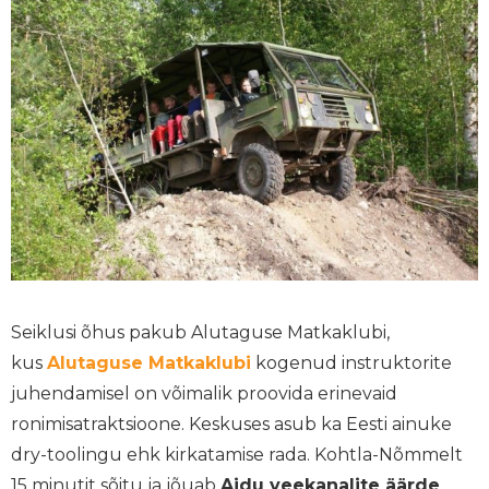
Seiklusi õhus pakub Alutaguse Matkaklubi,
kus
Alutaguse Matkaklubi
kogenud instruktorite
juhendamisel on võimalik proovida erinevaid
ronimisatraktsioone. Keskuses asub ka Eesti ainuke
dry-toolingu ehk kirkatamise rada. Kohtla-Nõmmelt
15 minutit sõitu ja jõuab
Aidu veekanalite äärde
,