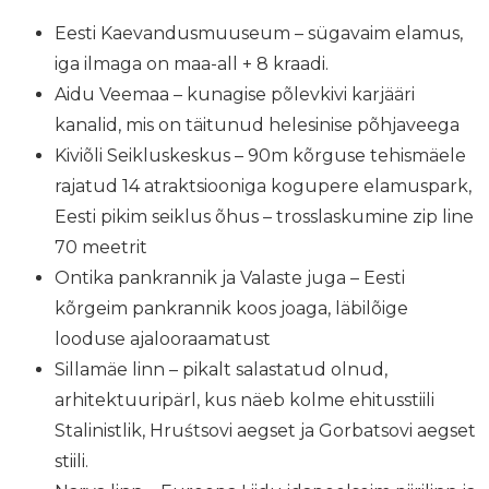
Eesti Kaevandusmuuseum – sügavaim elamus,
iga ilmaga on maa-all + 8 kraadi.
Aidu Veemaa – kunagise põlevkivi karjääri
kanalid, mis on täitunud helesinise põhjaveega
Kiviõli Seikluskeskus – 90m kõrguse tehismäele
rajatud 14 atraktsiooniga kogupere elamuspark,
Eesti pikim seiklus õhus – trosslaskumine zip line
70 meetrit
Ontika pankrannik ja Valaste juga – Eesti
kõrgeim pankrannik koos joaga, läbilõige
looduse ajalooraamatust
Sillamäe linn – pikalt salastatud olnud,
arhitektuuripärl, kus näeb kolme ehitusstiili
Stalinistlik, Hruśtsovi aegset ja Gorbatsovi aegset
stiili.