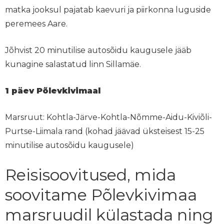
matka jooksul pajatab kaevuri ja piirkonna luguside
peremees Aare.
Jõhvist 20 minutilise autosõidu kaugusele jääb
kunagine salastatud linn Sillamäe.
1 päev Põlevkivimaal
Marsruut
: Kohtla-Järve-Kohtla-Nõmme-Aidu-Kiviõli-
Purtse-Liimala rand (kohad jäävad üksteisest 15-25
minutilise autosõidu kaugusele)
Reisisoovitused, mida
soovitame Põlevkivimaa
marsruudil külastada ning