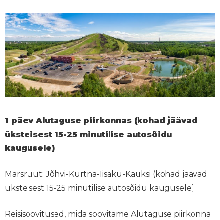
1 päev Alutaguse piirkonnas (kohad jäävad
üksteisest 15-25 minutilise autosõidu
kaugusele)
Marsruut
: Jõhvi-Kurtna-Iisaku-Kauksi (kohad jäävad
üksteisest 15-25 minutilise autosõidu kaugusele)
Reisisoovitused, mida soovitame Alutaguse piirkonna