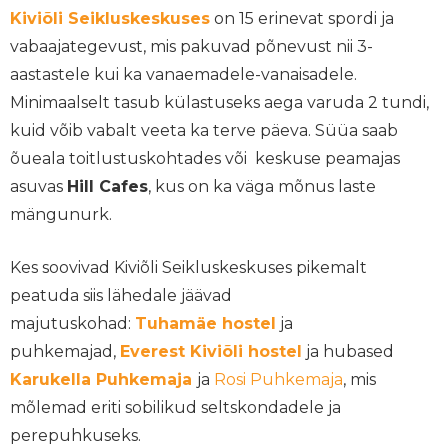
Kiviõli Seikluskeskuses
on 15 erinevat spordi ja
vabaajategevust, mis pakuvad põnevust nii 3-
aastastele kui ka vanaemadele-vanaisadele.
Minimaalselt tasub külastuseks aega varuda 2 tundi,
kuid võib vabalt veeta ka terve päeva. Süüa saab
õueala toitlustuskohtades või keskuse peamajas
asuvas
Hill Cafes
, kus on ka väga mõnus laste
mängunurk.
Kes soovivad Kiviõli Seikluskeskuses pikemalt
peatuda siis lähedale jäävad
majutuskohad:
Tuhamäe hostel
ja
puhkemajad,
Everest Kiviõli hostel
ja hubased
Karukella Puhkemaja
ja
Rosi Puhkemaja
, mis
mõlemad eriti sobilikud seltskondadele ja
perepuhkuseks.