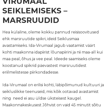
VIRUMAAL
SEIKLEMISEKS –
MARSRUUDID
Hea külaline, oleme kokku pannud reisisoovitused
ehk marsruutide spikri, ideid Seiklusmaa
avastamiseks. Ida-Virumaal jagub vaatamist väärt
kohti maakonna idapiirist lõunapiirini ja nii maa-all kui
maa peal, õhus ja vee peal. Ideede saamiseks oleme
koostanud spikrid päevastest marsruutidest
eriilmelistesse piirkondadesse.
Ida-Virumaal on erilisi kohti, läbipõimunud kultuuri ja
seikluslikke teenuseid, mis kõik ootavad avastamist
ning need ei asu üldse üksteisest kaugel.
Maakonnakeskusest Jõhvist on vaid 45 minutit sõitu