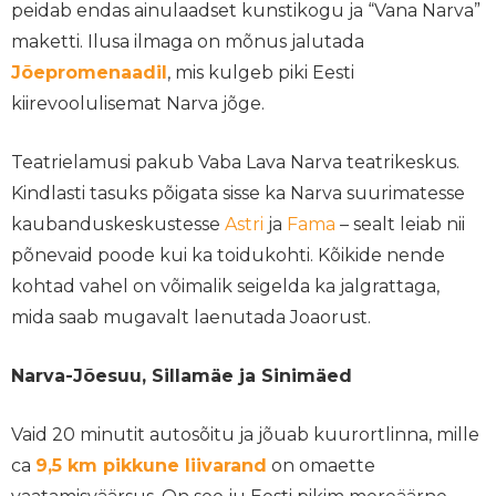
peidab endas ainulaadset kunstikogu ja “Vana Narva”
maketti. Ilusa ilmaga on mõnus jalutada
Jõepromenaadil
, mis kulgeb piki Eesti
kiirevoolulisemat Narva jõge.
Teatrielamusi pakub Vaba Lava Narva teatrikeskus.
Kindlasti tasuks põigata sisse ka Narva suurimatesse
kaubanduskeskustesse
Astri
ja
Fama
– sealt leiab nii
põnevaid poode kui ka toidukohti. Kõikide nende
kohtad vahel on võimalik seigelda ka jalgrattaga,
mida saab mugavalt laenutada Joaorust.
Narva-Jõesuu, Sillamäe ja Sinimäed
Vaid 20 minutit autosõitu ja jõuab kuurortlinna, mille
ca
9,5 km pikkune liivarand
on omaette