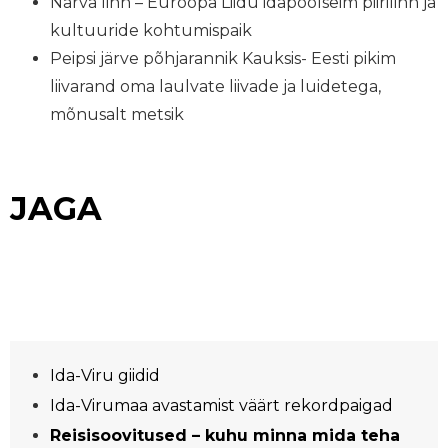
Narva linn – Euroopa Liidu idapoolseim piirilinn ja
kultuuride kohtumispaik
Peipsi järve põhjarannik Kauksis- Eesti pikim
liivarand oma laulvate liivade ja luidetega,
mõnusalt metsik
JAGA
Ida-Viru giidid
Ida-Virumaa avastamist väärt rekordpaigad
Reisisoovitused – kuhu minna mida teha