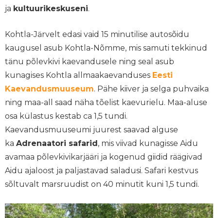
ja
kultuurikeskuseni
.
Kohtla-Järvelt edasi vaid 15 minutilise autosõidu
kaugusel asub Kohtla-Nõmme, mis samuti tekkinud
tänu põlevkivi kaevandusele ning seal asub
kunagises Kohtla allmaakaevanduses
Eesti
Kaevandusmuuseum
. Pähe kiiver ja selga puhvaika
ning maa-all saad näha tõelist kaevurielu. Maa-aluse
osa külastus kestab ca 1,5 tundi.
Kaevandusmuuseumi juurest saavad alguse
ka
Adrenaatori safarid
, mis viivad kunagisse Aidu
avamaa põlevkivikarjääri ja kogenud giidid räägivad
Aidu ajaloost ja paljastavad saladusi. Safari kestvus
sõltuvalt marsruudist on 40 minutit kuni 1,5 tundi.