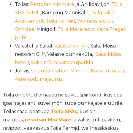
Toilas:
Restoran Mio Mare
ja Grillipaviljon,
Toila
SPA hotell
, Kämping Männisalu,
Valgevilla
Apartament,
Toila Termid
,
Welnesskeskus
Orhidee
, Minigolf,
Toila Mereresto
,
Vana Fregati
pubi
Valastel ja Sakal:
Valaste kohvik
, Saka Mõisa
restoran Cliff, Valaste puhkeküla,
Saka Mõisa
hotell
,
Saka mõisa karavaniparkla
Jõhvis:
Gruusia Trahter Mimino ,
Kaevuri maja ja
Aare kodumajautus
Toila on olnud omaaegne suvituspiirkond, kus pea
igas majas anti suvel mõni tuba puhkajatele üürile.
Toilas saad peatuda
Toila SPAs
,
kus on
majutus,
restoran Mio Mare
ja väljas grillipaviljon,
ravipool, veekeskus Toila Termid, wellnesskeskus