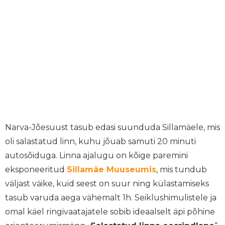
Narva-Jõesuust tasub edasi suunduda Sillamäele, mis
oli salastatud linn, kuhu jõuab samuti 20 minuti
autosõiduga. Linna ajalugu on kõige paremini
eksponeeritud
Sillamäe Muuseumis
, mis tundub
väljast väike, kuid seest on suur ning külastamiseks
tasub varuda aega vähemalt 1h. Seiklushimulistele ja
omal käel ringivaatajatele sobib ideaalselt äpi põhine