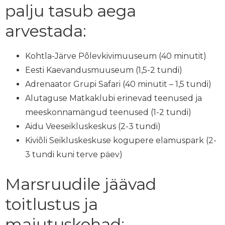
palju tasub aega
arvestada:
Kohtla-Järve Põlevkivimuuseum (40 minutit)
Eesti Kaevandusmuuseum (1,5-2 tundi)
Adrenaator Grupi Safari (40 minutit – 1,5 tundi)
Alutaguse Matkaklubi erinevad teenused ja
meeskonnamängud teenused (1-2 tundi)
Aidu Veeseikluskeskus (2-3 tundi)
Kiviõli Seikluskeskuse kogupere elamuspark (2-
3 tundi kuni terve päev)
Marsruudile jäävad
toitlustus ja
majutuskohad: