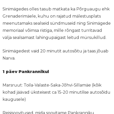
Sinimägedes olles tasub matkata ka Põrguaugu ehk
Grenaderimäele, kuhu on rajatud mälestusplats
meenutamaks sealseid sündmuseid ning Sinimägede
memoriaal võimsa ristiga, mille rõngast turritavad
välja sealsamast lahingupaigast leitud mürsukillud.
Sinimägedest vaid 20 minutit autosõitu ja taas jõuab
Narva.
1 päev Pankrannikul
Marsruut: Toila-Valaste-Saka-Jõhvi-Sillamäe (kõik
kohad jäävad üksteisest ca 15-20 minutilise autosõidu
kaugusele)
Reisisoovitused, mida soovitame Pankranniku