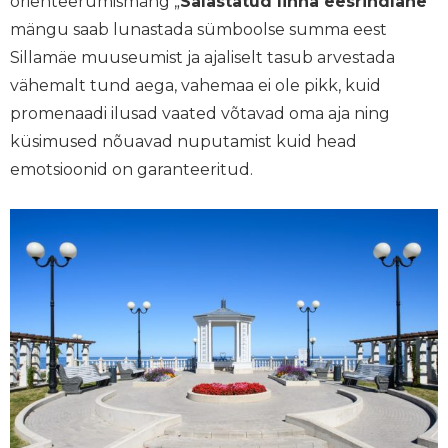
orienteerumismäng „
Salastatud linna eesrindlane
“
mängu saab lunastada sümboolse summa eest
Sillamäe muuseumist ja ajaliselt tasub arvestada
vähemalt tund aega, vahemaa ei ole pikk, kuid
promenaadi ilusad vaated võtavad oma aja ning
küsimused nõuavad nuputamist kuid head
emotsioonid on garanteeritud.