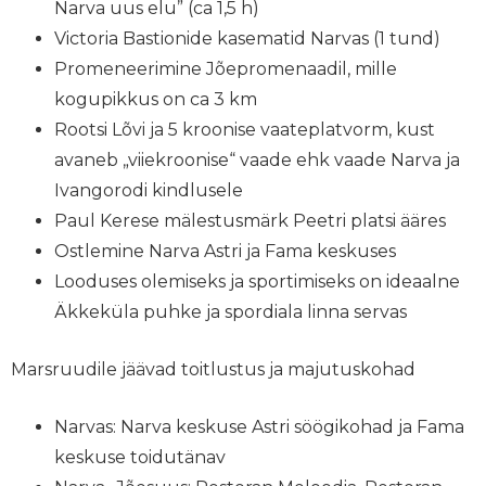
Narva uus elu” (ca 1,5 h)
Victoria Bastionide kasematid Narvas (1 tund)
Promeneerimine Jõepromenaadil, mille
kogupikkus on ca 3 km
Rootsi Lõvi ja 5 kroonise vaateplatvorm, kust
avaneb „viiekroonise“ vaade ehk vaade Narva ja
Ivangorodi kindlusele
Paul Kerese mälestusmärk Peetri platsi ääres
Ostlemine Narva Astri ja Fama keskuses
Looduses olemiseks ja sportimiseks on ideaalne
Äkkeküla puhke ja spordiala linna servas
Marsruudile jäävad toitlustus ja majutuskohad
Narvas: Narva keskuse Astri söögikohad ja Fama
keskuse toidutänav