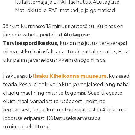
külalistemaja ja E-FAT laenutus, ALutaguse
Matkaklubi e-FATi matkad ja jalgsimatkad
Jõhvist Kurtnasse 15 minutit autosõitu. Kurtnas on
järvede vahele peidetud
Alutaguse
Tervisespordikeskus,
kus on majutus, terviserajad
nii maastiku kui asfaltrada. Tõukerattalaenutus, Eesti
üks parim ja vaheldusrikkaim discgolfi rada.
Iisakus asub
Iisaku Kihelkonna muuseum
, kus saad
teada, kes olid poluvernikud ja vadjalased ning näha
eluolu maal ning mistrite tegemisi.. Saad ülevaate
elust maal, vanadest talutöödest, meistrite
tegevusest, kohaliku tuletõrje ajaloost ja Alutaguse
looduse eripärast. Külastuseks arvestada
minimaalselt 1 tund.