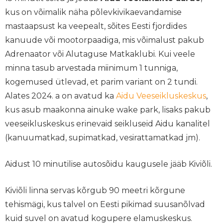
kus on võimalik näha põlevkivikaevandamise
mastaapsust ka veepealt, sõites Eesti fjordides
kanuude või mootorpaadiga, mis võimalust pakub
Adrenaator või Alutaguse Matkaklubi. Kui veele
minna tasub arvestada miinimum 1 tunniga,
kogemused ütlevad, et parim variant on 2 tundi.
Alates 2024. a on avatud ka
Aidu Veeseikluskeskus
,
kus asub maakonna ainuke wake park, lisaks pakub
veeseikluskeskus erinevaid seikluseid Aidu kanalitel
(kanuumatkad, supimatkad, vesirattamatkad jm).
Aidust 10 minutilise autosõidu kaugusele jääb Kiviõli.
Kiviõli linna servas kõrgub 90 meetri kõrgune
tehismägi, kus talvel on Eesti pikimad suusanõlvad
kuid suvel on avatud kogupere elamuskeskus.