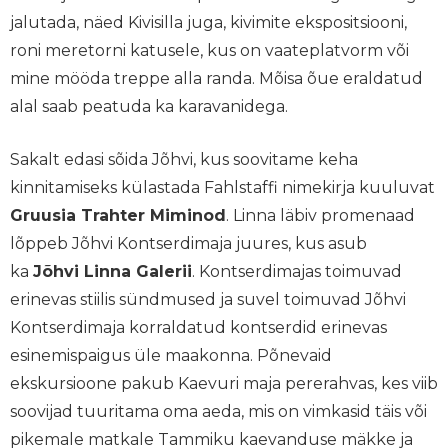
jalutada, näed
Kivisilla juga, kivimite ekspositsiooni
,
roni meretorni katusele, kus on vaateplatvorm või
mine mööda treppe alla randa. Mõisa õue eraldatud
alal saab peatuda ka karavanidega.
Sakalt edasi sõida Jõhvi, kus soovitame keha
kinnitamiseks külastada Fahlstaffi nimekirja kuuluvat
Gruusia Trahter Miminod
. Linna läbiv promenaad
lõppeb Jõhvi Kontserdimaja juures, kus asub
ka
Jõhvi Linna Galerii
. Kontserdimajas toimuvad
erinevas stiilis sündmused ja suvel toimuvad Jõhvi
Kontserdimaja korraldatud kontserdid erinevas
esinemispaigus üle maakonna. Põnevaid
ekskursioone pakub
Kaevuri maja
pererahvas, kes viib
soovijad tuuritama oma aeda, mis on vimkasid täis või
pikemale matkale Tammiku kaevanduse mäkke ja