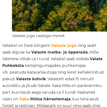
Valaste juga vaatega merelt
Valastel on Eesti kõrgeim
Valaste juga
ning sealt
saab alguse ka
Valaste matka- ja õpperada
, mille
läbimine võtab ca 1 tund. Valastel saab ööbida
Valate
Puhkeküla
kämpingumajades, puhkemajas
või peatuda karavaniautoga ning kiiret kehakinnitust
pakub
Valaste kohvik
. Valastelt edasi 15 minutit
autosõitu ja jõuab Sakale. Saka Mõis on pankranniku
pärl, kus tasub aega varuda ca 3 tundi. Vaatamist
väärt on
Saka
Mõisa härrastemaja
, kus täna asub
hotell ja
restoran.
Mõisapark on suur ning saab ringi