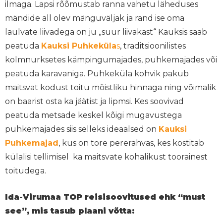
ilmaga. Lapsi rõõmustab ranna vahetu läheduses
mändide all olev mänguväljak ja rand ise oma
laulvate liivadega on ju „suur liivakast“ Kauksis saab
peatuda
Kauksi Puhkeküla
s
, traditsioonilistes
kolmnurksetes kämpingumajades, puhkemajades või
peatuda karavaniga. Puhkeküla kohvik pakub
maitsvat kodust toitu mõistliku hinnaga ning võimalik
on baarist osta ka jäätist ja lipmsi. Kes soovivad
peatuda metsade keskel kõigi mugavustega
puhkemajades siis selleks ideaalsed on
Kauksi
Puhkemajad
, kus on tore pererahvas, kes kostitab
külalisi tellimisel ka maitsvate kohalikust toorainest
toitudega.
Ida-Virumaa TOP reisisoovitused ehk “must
see”, mis tasub plaani võtta: