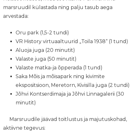
marsruudil külastada ning palju tasub aega
arvestada:
Oru park (1,5-2 tundi)
VR History virtuaaltuurid „Toila 1938“ (1 tund)
Aluoja juga (20 minutit)
Valaste juga (50 minutit)
Valaste matka-ja õpperada (1 tund)
Saka Mõis ja mõisapark ning kivimite
ekspositsioon, Meretorn, Kivisilla juga (2 tundi)
Jõhvi Kontserdimaja ja Jõhvi Linnagalerii (30
minutit)
Marsruudile jäävad toitlustus ja majutuskohad,
aktiivne tegevus: