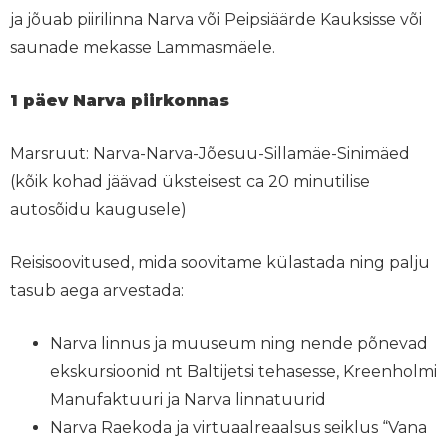
ja jõuab piirilinna Narva või Peipsiäärde Kauksisse või
saunade mekasse Lammasmäele.
1 päev Narva piirkonnas
Marsruut:
Narva-Narva-Jõesuu-Sillamäe-Sinimäed
(kõik kohad jäävad üksteisest ca 20 minutilise
autosõidu kaugusele)
Reisisoovitused, mida soovitame külastada ning palju
tasub aega arvestada:
Narva linnus ja muuseum ning nende põnevad
ekskursioonid nt Baltijetsi tehasesse, Kreenholmi
Manufaktuuri ja Narva linnatuurid
Narva Raekoda ja virtuaalreaalsus seiklus “Vana