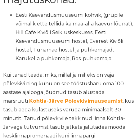
Eesti Kaevandusmuuseumi kohvik, (grupile
võimalik ette tellida ka maa-alla kaevurilõunat),
Hill Cafe Kiviõli Seikluskeskuses, Eesti
Kaevandusmuuseumi hostel, Everest Kiviõli
hostel, Tuhamäe hostel ja puhkemajad,
Karukella puhkemaja, Rosi puhkemaja
Kui tahad teada, miks, millal ja milleks on vaja
põlevkivi ning kuhu on see tööstusharu oma 100
aastase ajalooga jõudnud tasub alustada
marsruuti
Kohtla-Järve Põlevkivimuuseumist
, kus
tasub aega külastuseks varuda minimaalselt 30
minutit. Tänud põlevkivile tekkinud linna Kohtla-
Järvega tutvumist tasub jätkata jalutades mööda
kesklinnapromenaadi kuni linnapargi