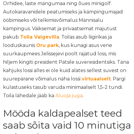
Orhidee, laste mängumaa ning õues minigolf.
Autokaravanidele peatumiseks ja kämpingumajad
ööbimiseks või telkimisvõimalus Männisalu
kämpingus. Väiksemat ja privaatsemat majutust
pakub
Toila Valgevilla
. Toilas asub liigirikas ja
looduskaunis
Oru park
, kus kunagi asus vene
suurkaupmees Jelissejevi poolt rajatud loss, mis
hiljem kingiti president Pätsile suveresidentsiks. Täna
kahjuks lossi alles ei ole kuid alates sellest suvest on
suurepärane võimalus näha lossi
virtuaalselt
. Pargi
külastuseks tasub varuda minimaalselt 1,5-2 tundi.
Toila lähedale jääb ka
Aluoja juga
.
Mööda kaldapealset teed
saab sõita vaid 10 minutiga