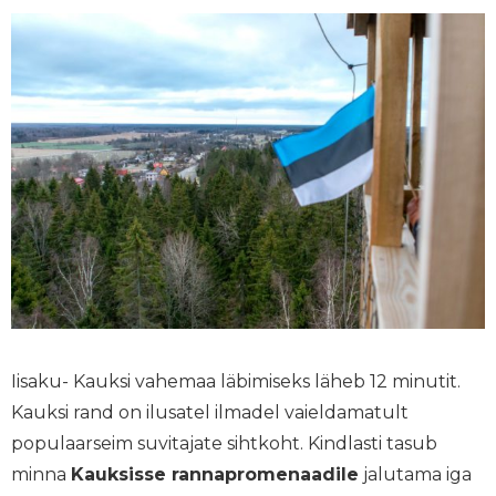
Iisaku- Kauksi vahemaa läbimiseks läheb 12 minutit.
Kauksi rand on ilusatel ilmadel vaieldamatult
populaarseim suvitajate sihtkoht. Kindlasti tasub
minna
Kauksisse rannapromenaadile
jalutama iga