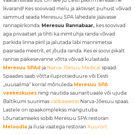
vaatamisväärsus. On see ju Eesti pikim mereäärne
liivarand! Kes soovivad melu ja aktiivset puhust võivad
sammud seada Meresuu SPA lähedale jäävasse
rannapiirkonda.
Meresuu Rannabaar,
kes soovivad
aga privaatset ja tihti ka inimtühja randa võivad
parkida linna piiril ja jalutada läbi männimetsa
paarsada meetrit, et jõuda randa. Kes ei soovi pikalt
rannas päikesevanne võtta võivad külastada
Meresuu SPAd
ja
Narva-Jõesuu Medical
spaad.
Spaades saab võtta iluprotseduure või Eesti
„suusailma“ korral mõnuleda
Meresuu SPA
veekeskuses
ning nautida saunarituaale või ujuda
Baltikumi suurimas
välibasseinis
Narva-Jõesuu spaas.
Lastele on spaakompleksis mängutuba.
Lõunatamiseks sobib Meresuu SPA restoran
Meloodia
ja ilusa vaatega restoran
Kuurort.